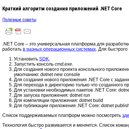
Краткий алгоритм создания приложений .NET Core
Полезные советы
.NET Core – это универсальная платформа для разработки
работать
в разных операционных системах
. Для быстрого
Установить
SDK
.
Запустить консоль
cmd.exe
.
Для создания нового проекта консольного приложен
умолчанию:
dotnet new console
Для создания нового приложения .NET Core с зада
Для перехода в директорию только что созданного 
Для установки необходимых пакетов .NET Core:
dotne
Для запуска приложения:
dotnet run
Для компиляции приложения:
dotnet build
Для публикации приложения .NET Core:
dotnet publis
Список поддерживаемых платформ можно посмотреть
зд
Технология быстро развивается и меняется. Список коман