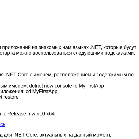
 приложений на знакомых нам языках .NET, которые будут
 старта можно воспользоваться следующими подсказками.
ия .NET Core с именем, расположением и содержимым по
нным именем:
dotnet new console -o MyFirstApp
приложения:
cd MyFirstApp
t restore
h -c Release -r win10-x64
есь
.
д для .NET Core, актуальных на данный момент,