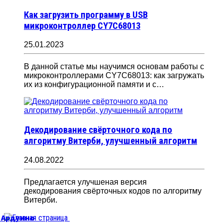
Как загрузить программу в USB
микроконтроллер CY7C68013
25.01.2023
В данной статье мы научимся основам работы с
микроконтроллерами CY7C68013: как загружать
их из конфигурационной памяти и с…
Декодирование свёрточного кода по
алгоритму Витерби, улучшенный алгоритм
24.08.2022
Предлагается улучшеная версия
декодирования свёрточных кодов по алгоритму
Витерби.
б Ардуино