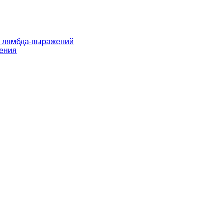
и лямбда-выражений
жения