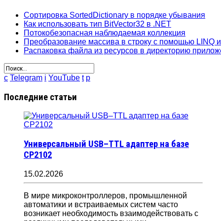
Сортировка SortedDictionary в порядке убывания
Как использовать тип BitVector32 в .NET
Потокобезопасная наблюдаемая коллекция
Преобразование массива в строку с помощью LINQ 
Распаковка файла из ресурсов в директорию прило
c
Telegram
i
YouTube
t
p
Последние статьи
Универсальный USB–TTL адаптер на базе
CP2102
15.02.2026
В мире микроконтроллеров, промышленной
автоматики и встраиваемых систем часто
возникает необходимость взаимодействовать с