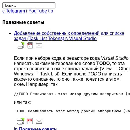
c
Telegram
i
YouTube
t
p
Полезные советы
Добавление собственных определений для списка
задач (Task List Tokens) в Visual Studio
Если при наборе кода в редакторе кода
Visual Studio
написать закомментированное слово
TODO
, то эта
строка появится в окне списка заданий (View — Other
Windows — Task List). Если после
TODO
написать
какое-то описание, то оно также появится в этом
окне. Например, так:
//TODO Реализовать этот метод другим алгоритмом (н
или так:
'TODO Реализовать этот метод другим алгоритмом (на
in Полезные советы