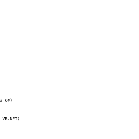
а C#)
 VB.NET)