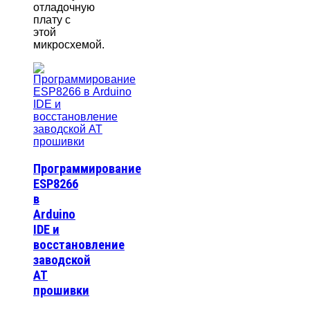
отладочную
плату с
этой
микросхемой.
Программирование
ESP8266
в
Arduino
IDE и
восстановление
заводской
AT
прошивки