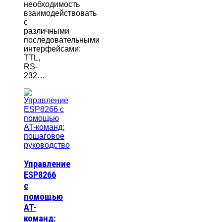
необходимость
взаимодействовать
с
различными
последовательными
интерфейсами:
TTL,
RS-
232…
Управление
ESP8266
с
помощью
AT-
команд: