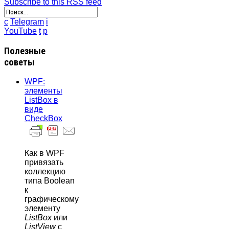
Subscribe to this RSS feed
c
Telegram
i
YouTube
t
p
Полезные
советы
WPF:
элементы
ListBox в
виде
CheckBox
Как в WPF
привязать
коллекцию
типа Boolean
к
графическому
элементу
ListBox
или
ListView
с