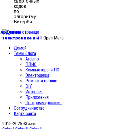
свёрточных
кодов
по
алгоритму
Витерби.
б Ардуино
электронике и ИТ
Open Menu
Домой
Темы блога
Arduino
ПЛИС
Компьютеры и ПО
Электроника
Ремонт и сервис
DIY
Интернет
Приложения
Программирование
Сотрудничество
Карта сайта
2015-2025 © aave