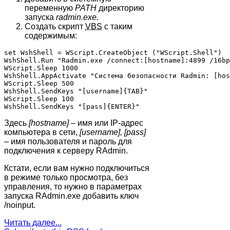
переменную
PATH
директорию
запуска
radmin.exe
.
Создать скрипт
VBS
с таким
содержимым:
set WshShell = WScript.CreateObject ("WScript.Shell")

WshShell.Run "Radmin.exe /connect:[hostname]:4899 /16bp
WScript.Sleep 1000

WshShell.AppActivate "Система безопасности Radmin: [hos
WScript.Sleep 500

WshShell.SendKeys "[username]{TAB}"

WScript.Sleep 100

Здесь
[hostname]
– имя или IP-адрес
компьютера в сети,
[username], [pass]
– имя пользователя и пароль для
подключения к серверу RAdmin.
Кстати, если вам нужно подключиться
в режиме только просмотра, без
управления, то нужно в параметрах
запуска RAdmin.exe добавить ключ
/noinput.
Читать далее...