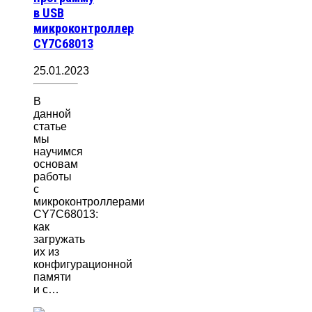
в USB
микроконтроллер
CY7C68013
25.01.2023
В
данной
статье
мы
научимся
основам
работы
с
микроконтроллерами
CY7C68013:
как
загружать
их из
конфигурационной
памяти
и с…