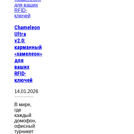
Chameleon
Ultra
v2.0:
карманный
«хамелеон»
для
ваших
RFID-
ключей
14.01.2026
В мире,
где
каждый
домофон,
офисный
турникет