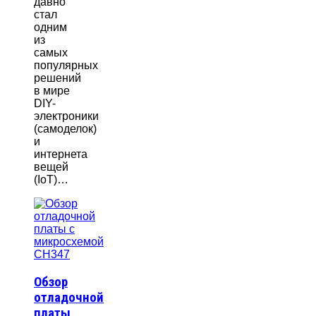
давно
стал
одним
из
самых
популярных
решений
в мире
DIY-
электроники
(самоделок)
и
интернета
вещей
(IoT)…
Обзор
отладочной
платы