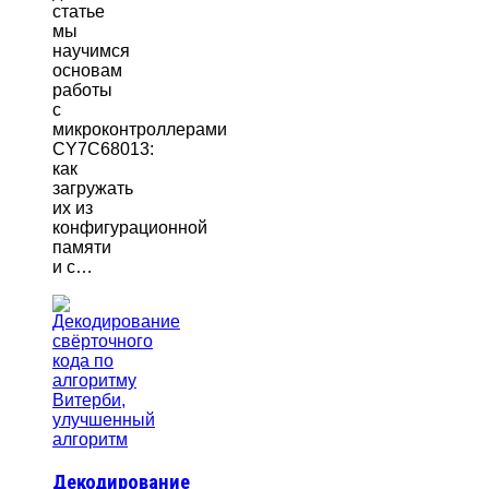
статье
мы
научимся
основам
работы
с
микроконтроллерами
CY7C68013:
как
загружать
их из
конфигурационной
памяти
и с…
Декодирование