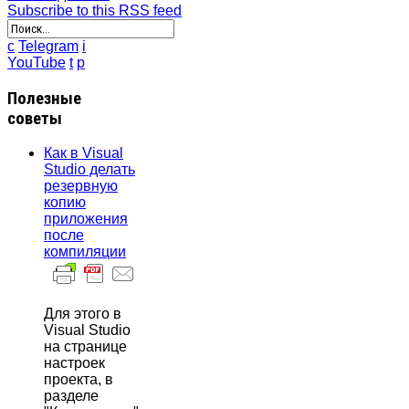
Subscribe to this RSS feed
c
Telegram
i
YouTube
t
p
Полезные
советы
Как в Visual
Studio делать
резервную
копию
приложения
после
компиляции
Для этого в
Visual Studio
на странице
настроек
проекта, в
разделе