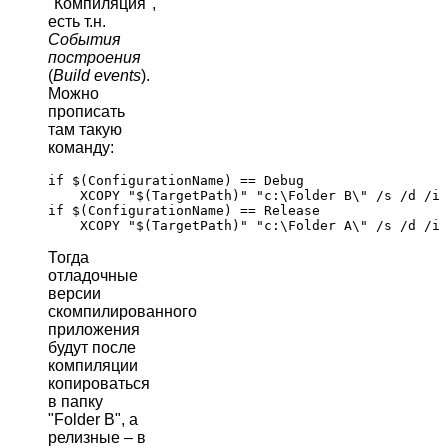
"Компиляция",
есть т.н.
События
построения
(
Build events
).
Можно
прописать
там такую
команду:
if $(ConfigurationName) == Debug 

    XCOPY "$(TargetPath)" "c:\Folder B\" /s /d /i 
if $(ConfigurationName) == Release 

Тогда
отладочные
версии
скомпилированного
приложения
будут после
компиляции
копироваться
в папку
"Folder B", а
релизные – в