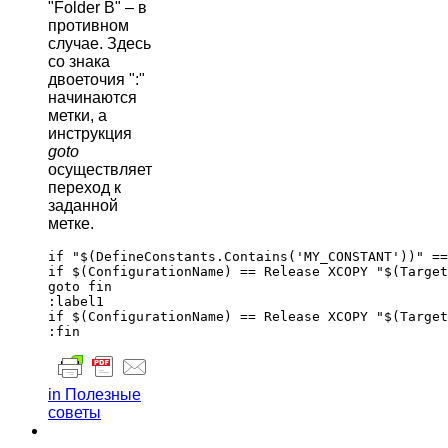
"Folder B" – в
противном
случае. Здесь
со знака
двоеточия ":"
начинаются
метки, а
инструкция
goto
осуществляет
переход к
заданной
метке.
if "$(DefineConstants.Contains('MY_CONSTANT'))" ==
if $(ConfigurationName) == Release XCOPY "$(Target
goto fin

:label1

if $(ConfigurationName) == Release XCOPY "$(Target
in Полезные
советы