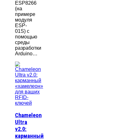
ESP8266
(на
примере
модуля
ESP-
01S) с
помощью
среды
разработки
Arduino…
Chameleon
Ultra
v2.0:
карманный