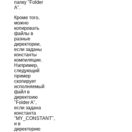
папку "Folder
A".
Кроме того,
можно
копировать
файлы в
разные
директории,
если заданы
константы
компиляции.
Например,
следующий
пример
скопирует
исполняемый
файл в
директоию
"Folder A",
если задана
константа
"MY_CONSTANT",
и в
директорию