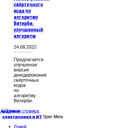
свёрточного
кода по
алгоритму
Витерби,
улучшенный
алгоритм
24.08.2022
Предлагается
улучшеная
версия
декодирования
свёрточных
кодов
по
алгоритму
Витерби.
б Ардуино
электронике и ИТ
Open Menu
Домой