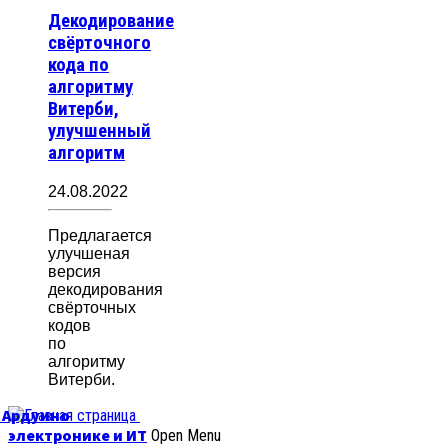
Декодирование
свёрточного
кода по
алгоритму
Витерби,
улучшенный
алгоритм
24.08.2022
Предлагается
улучшеная
версия
декодирования
свёрточных
кодов
по
алгоритму
Витерби.
б Ардуино
электронике и ИТ
Open Menu