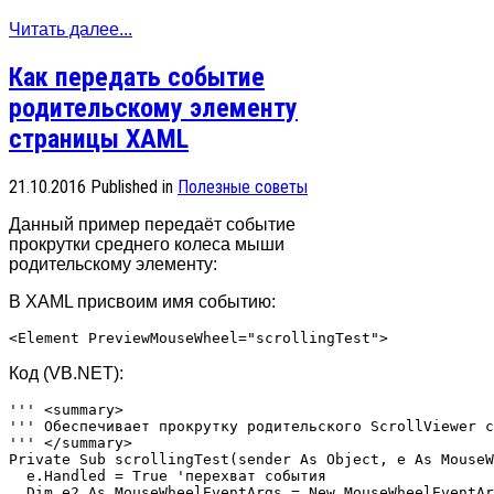
Читать далее...
Как передать событие
родительскому элементу
страницы XAML
21.10.2016
Published in
Полезные советы
Данный пример передаёт событие
прокрутки среднего колеса мыши
родительскому элементу:
В XAML присвоим имя событию:
Код (VB.NET):
''' <summary>

''' Обеспечивает прокрутку родительского ScrollViewer с
''' </summary>

Private Sub scrollingTest(sender As Object, e As MouseW
  e.Handled = True 'перехват события

  Dim e2 As MouseWheelEventArgs = New MouseWheelEventAr