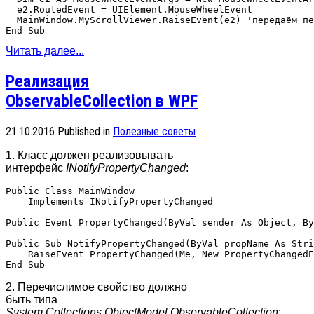
  e2.RoutedEvent = UIElement.MouseWheelEvent 

  MainWindow.MyScrollViewer.RaiseEvent(e2) 'передаём пе
Читать далее...
Реализация
ObservableCollection в WPF
21.10.2016
Published in
Полезные советы
1. Класс должен реализовывать
интерфейс
INotifyPropertyChanged
:
Public Class MainWindow

    Implements INotifyPropertyChanged

Public Event PropertyChanged(ByVal sender As Object, By
Public Sub NotifyPropertyChanged(ByVal propName As Stri
    RaiseEvent PropertyChanged(Me, New PropertyChangedE
2. Перечислимое свойство должно
быть типа
System.Collections.ObjectModel.ObservableCollection
: