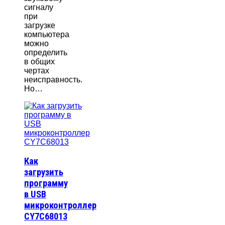
сигналу
при
загрузке
компьютера
можно
определить
в общих
чертах
неисправность.
Но…
Как
загрузить
программу
в USB
микроконтроллер
CY7C68013