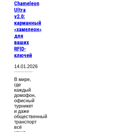
Chameleon
Ultra
v2.0:
карманный
«хамелеон»
для
ваших
RFID-
ключей
14.01.2026
В мире,
где
каждый
домофон,
офисный
турникет
и даже
общественный
транспорт
всё