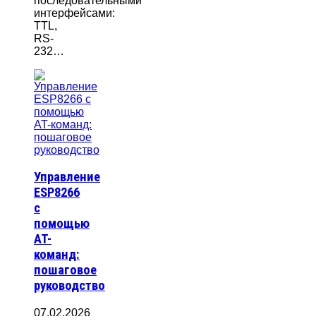
последовательными
интерфейсами:
TTL,
RS-
232…
Управление
ESP8266
с
помощью
AT-
команд:
пошаговое
руководство
07.02.2026