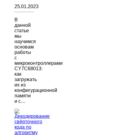
25.01.2023
В
данной
статье
мы
научимся
основам
работы
с
микроконтроллерами
CY7C68013:
как
загружать
их из
конфигурационной
памяти
и с…