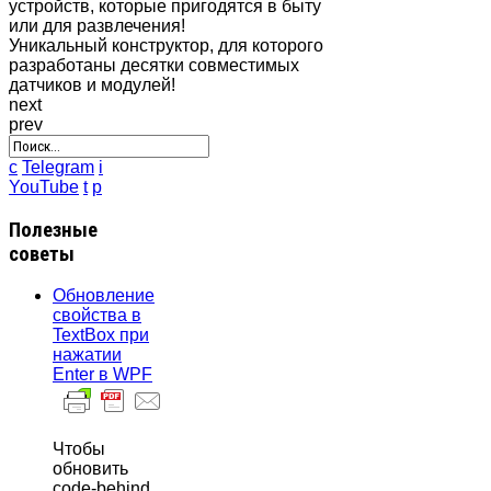
устройств, которые пригодятся в быту
или для развлечения!
Уникальный конструктор, для которого
разработаны десятки совместимых
датчиков и модулей!
next
prev
c
Telegram
i
YouTube
t
p
Полезные
советы
Обновление
свойства в
TextBox при
нажатии
Enter в WPF
Чтобы
обновить
code-behind