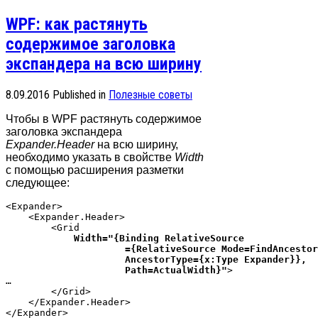
WPF: как растянуть
содержимое заголовка
экспандера на всю ширину
8.09.2016
Published in
Полезные советы
Чтобы в WPF растянуть содержимое
заголовка экспандера
Expander.Header
на всю ширину,
необходимо указать в свойстве
Width
с помощью расширения разметки
следующее:
<Expander>

    <Expander.Header>

        <Grid 

Width="{Binding RelativeSource

                     ={RelativeSource Mode=FindAncestor
                     AncestorType={x:Type Expander}}, 

                     Path=ActualWidth}"
>

…

        </Grid>

    </Expander.Header>
