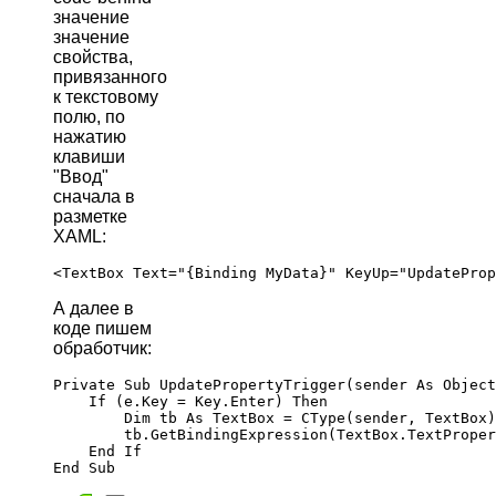
значение
значение
свойства,
привязанного
к текстовому
полю, по
нажатию
клавиши
"Ввод"
сначала в
разметке
XAML:
А далее в
коде пишем
обработчик:
Private Sub UpdatePropertyTrigger(sender As Object
    If (e.Key = Key.Enter) Then

        Dim tb As TextBox = CType(sender, TextBox)

        tb.GetBindingExpression(TextBox.TextProper
    End If
