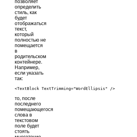
позволяет
определить
стиль, как
будет
отображаться
текст,
который
полностью не
помещается
в
родительском
контейнере.
Например,
если указать
так:
то, после
последнего
помещающегося
слова в
текстовом
поле будет
стоять
многоточие,