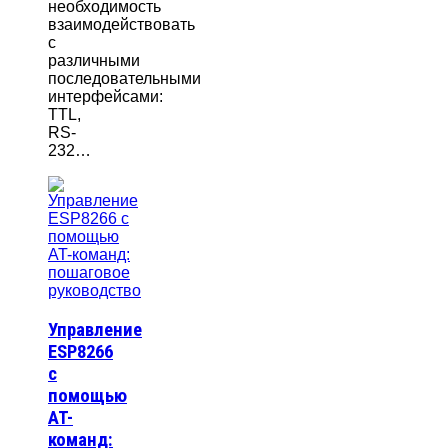
необходимость
взаимодействовать
с
различными
последовательными
интерфейсами:
TTL,
RS-
232…
Управление
ESP8266
с
помощью
AT-
команд: