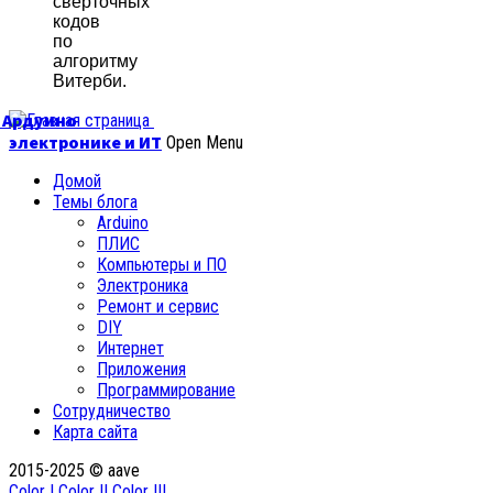
свёрточных
кодов
по
алгоритму
Витерби.
б Ардуино
электронике и ИТ
Open Menu
Домой
Темы блога
Arduino
ПЛИС
Компьютеры и ПО
Электроника
Ремонт и сервис
DIY
Интернет
Приложения
Программирование
Сотрудничество
Карта сайта
2015-2025 © aave
Color I
Color II
Color III