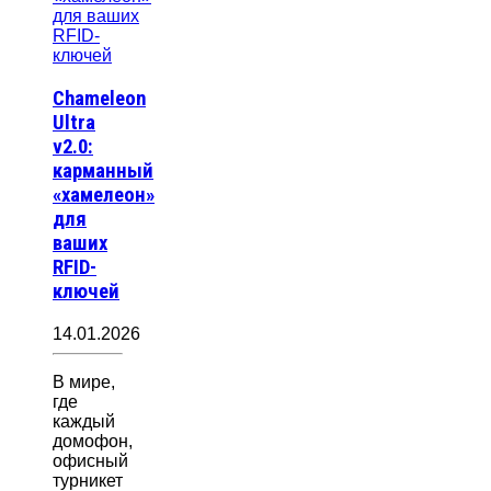
Chameleon
Ultra
v2.0:
карманный
«хамелеон»
для
ваших
RFID-
ключей
14.01.2026
В мире,
где
каждый
домофон,
офисный
турникет