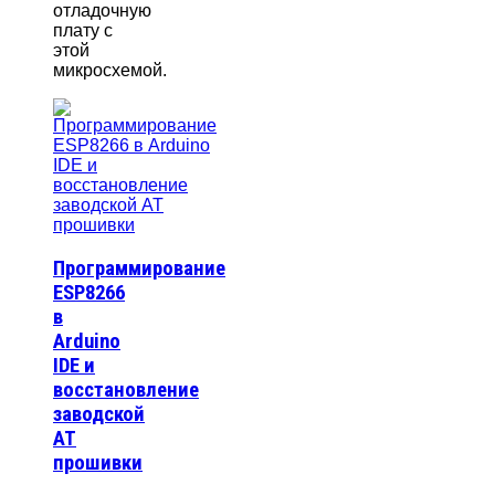
отладочную
плату с
этой
микросхемой.
Программирование
ESP8266
в
Arduino
IDE и
восстановление
заводской
AT
прошивки