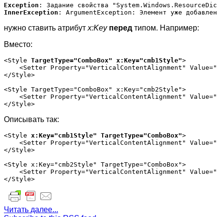
Exception
InnerException
нужно ставить атрибут
x:Key
перед
типом. Например:
Вместо:
<Style 
TargetType="ComboBox" x:Key="cmb1Style"
>

    <Setter Property="VerticalContentAlignment" Value="
</Style>

<Style TargetType="ComboBox" x:Key="cmb2Style">

    <Setter Property="VerticalContentAlignment" Value="
Описывать так:
<Style 
x:Key="cmb1Style" TargetType="ComboBox"
>

    <Setter Property="VerticalContentAlignment" Value="
</Style>

<Style x:Key="cmb2Style" TargetType="ComboBox">

    <Setter Property="VerticalContentAlignment" Value="
Читать далее...