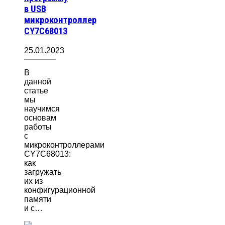
в USB
микроконтроллер
CY7C68013
25.01.2023
В
данной
статье
мы
научимся
основам
работы
с
микроконтроллерами
CY7C68013:
как
загружать
их из
конфигурационной
памяти
и с…