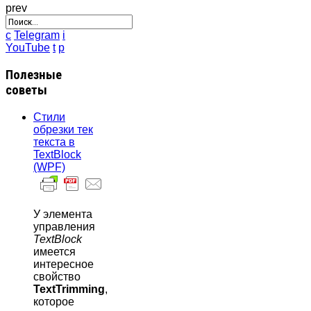
prev
c
Telegram
i
YouTube
t
p
Полезные
советы
Стили
обрезки тек
текста в
TextBlock
(WPF)
У элемента
управления
TextBlock
имеется
интересное
свойство
TextTrimming
,
которое