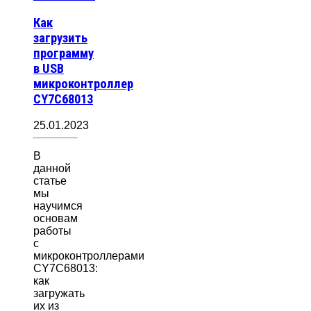
Как
загрузить
программу
в USB
микроконтроллер
CY7C68013
25.01.2023
В
данной
статье
мы
научимся
основам
работы
с
микроконтроллерами
CY7C68013:
как
загружать
их из