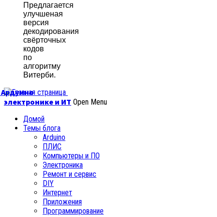
Предлагается
улучшеная
версия
декодирования
свёрточных
кодов
по
алгоритму
Витерби.
б Ардуино
электронике и ИТ
Open Menu
Домой
Темы блога
Arduino
ПЛИС
Компьютеры и ПО
Электроника
Ремонт и сервис
DIY
Интернет
Приложения
Программирование