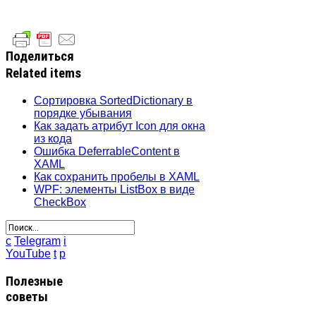
Поделиться
Related items
Сортировка SortedDictionary в
порядке убывания
Как задать атрибут Icon для окна
из кода
Ошибка DeferrableContent в
XAML
Как сохранить пробелы в XAML
WPF: элементы ListBox в виде
CheckBox
c
Telegram
i
YouTube
t
p
Полезные
советы