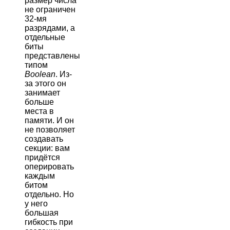
размер числа
не ограничен
32-мя
разрядами, а
отдельные
биты
представлены
типом
Boolean
. Из-
за этого он
занимает
больше
места в
памяти. И он
не позволяет
создавать
секции: вам
придётся
оперировать
каждым
битом
отдельно. Но
у него
большая
гибкость при