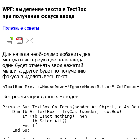
WPF: выделение текста в TextBox
при получении фокуса ввода
Полезные советы
Для начала необходимо добавить два
метода в интереующее поле ввода:
один будет отменять ввод нажатий
мыши, а другой будет по получению
фокуса выделять весь текст.
<TextBox PreviewMouseDown="IgnoreMouseButton" GotFocus=
Вот реализация данных методов:
Private Sub TextBox_GotFocus(sender As Object, e As Rou
    Dim tb As TextBox = TryCast(sender, TextBox)

        If (tb IsNot Nothing) Then

            tb.SelectAll()

        End If

    End Sub
