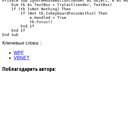
Private Sub IgnoreMouseButton(sender As Object, e As Mo
    Dim tb As TextBox = TryCast(sender, TextBox)

    If (tb IsNot Nothing) Then

        If (Not tb.IsKeyboardFocusWithin) Then

            e.Handled = True

            tb.Focus()

        End If

    End If

Ключевые слова: :
WPF
VBNET
Поблагодарить автора: