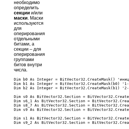
необходимо
определить
секции
и/или
маски
. Маски
используются
для
оперирования
отдельными
битами, а
секции – для
оперирования
группами
битов внутри
числа.
Dim b0 As Integer = BitVector32.CreateMask() 'иниц
Dim b1 As Integer = BitVector32.CreateMask(b0) '1-
Dim b2 As Integer = BitVector32.CreateMask(b1) '2-
Dim s0 As BitVector32.Section = BitVector32.Create
Dim s6_1 As BitVector32.Section = BitVector32.Crea
Dim s8_7 As BitVector32.Section = BitVector32.Crea
Dim s9 As BitVector32.Section = BitVector32.Create
Dim s1 As BitVector32.Section = BitVector32.Create