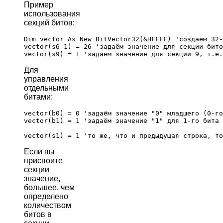
Пример
использования
секций битов:
Dim vector As New BitVector32(&HFFFF) 'создаём 32-
vector(s6_1) = 26 'задаём значение для секции бито
Для
управления
отдельными
битами:
vector(b0) = 0 'задаём значение "0" младшего (0-го
vector(b1) = 1 'задаём значение "1" для 1-го бита

Если вы
присвоите
секции
значение,
большее, чем
определено
количеством
битов в