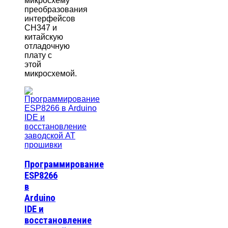
микросхему
преобразования
интерфейсов
CH347 и
китайскую
отладочную
плату с
этой
микросхемой.
Программирование
ESP8266
в
Arduino
IDE и
восстановление