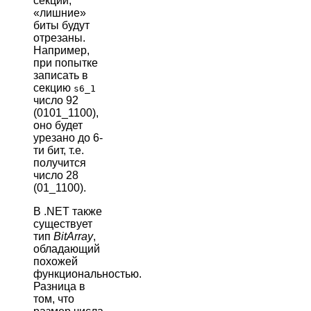
секции,
«лишние»
биты будут
отрезаны.
Например,
при попытке
записать в
секцию
s6_1
число 92
(0101_1100),
оно будет
урезано до 6-
ти бит, т.е.
получится
число 28
(01_1100).
В .NET также
существует
тип
BitArray
,
обладающий
похожей
функциональностью.
Разница в
том, что