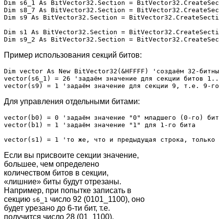
Dim s6_1 As BitVector32.Section = BitVector32.CreateSec
Dim s8_7 As BitVector32.Section = BitVector32.CreateSec
Dim s9 As BitVector32.Section = BitVector32.CreateSecti
Dim s1 As BitVector32.Section = BitVector32.CreateSecti
Пример использования секций битов:
Dim vector As New BitVector32(&HFFFF) 'создаём 32-битны
vector(s6_1) = 26 'задаём значение для секции битов 1..
Для управления отдельными битами:
vector(b0) = 0 'задаём значение "0" младшего (0-го) бит
vector(b1) = 1 'задаём значение "1" для 1-го бита

Если вы присвоите секции значение,
большее, чем определено
количеством битов в секции,
«лишние» биты будут отрезаны.
Например, при попытке записать в
секцию
число 92 (0101_1100), оно
s6_1
будет урезано до 6-ти бит, т.е.
получится число 28 (01_1100).