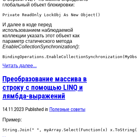
глобальный объект блокировки:
Private ReadOnly LockObj As New Object()
И далее в коде перед
использованием наблюдаемой
коллекции указать этот объект как
параметр статического метода
EnableCollectionSynchronization()
:
BindingOperations.EnableCollectionSynchronization(MyObs
Читать далее...
Преобразование массива в
строку с помощью LINQ и
лямбда-выражений
14.11.2023
Published in
Полезные советы
Пример:
String.Join(" ", myArray.Select(Function(x) x.ToString(