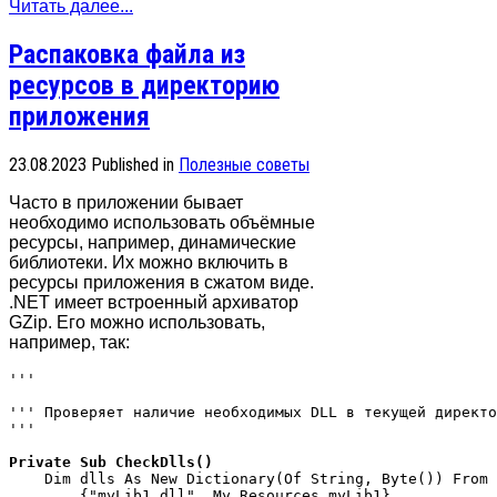
Читать далее...
Распаковка файла из
ресурсов в директорию
приложения
23.08.2023
Published in
Полезные советы
Часто в приложении бывает
необходимо использовать объёмные
ресурсы, например, динамические
библиотеки. Их можно включить в
ресурсы приложения в сжатом виде.
.NET имеет встроенный архиватор
GZip. Его можно использовать,
например, так:
''' 
''' Проверяет наличие необходимых DLL в текущей директо
''' 
Private Sub CheckDlls()
    Dim dlls As New Dictionary(Of String, Byte()) From 
        {"myLib1.dll", My.Resources.myLib1},
