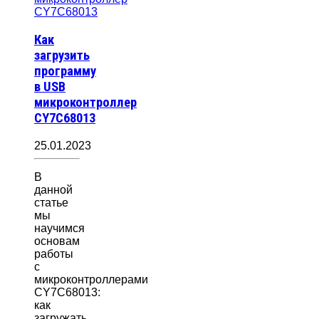
Как
загрузить
программу
в USB
микроконтроллер
CY7C68013
25.01.2023
В
данной
статье
мы
научимся
основам
работы
с
микроконтроллерами
CY7C68013:
как
загружать