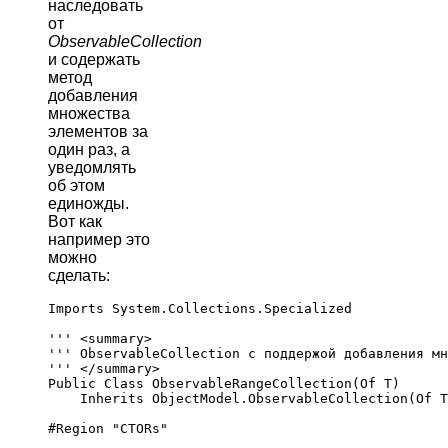
наследовать
от
ObservableCollection
и содержать
метод
добавления
множества
элементов за
один раз, а
уведомлять
об этом
единожды.
Вот как
например это
можно
сделать:
Imports System.Collections.Specialized

''' <summary>

''' ObservableCollection с поддержой добавления мн
''' </summary>

Public Class ObservableRangeCollection(Of T)

    Inherits ObjectModel.ObservableCollection(Of T
#Region "CTORs"
