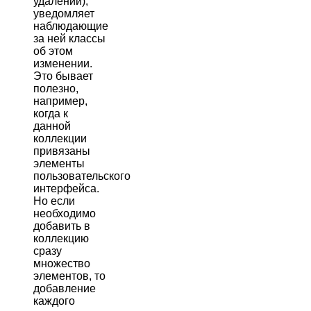
удалении),
уведомляет
наблюдающие
за ней классы
об этом
изменении.
Это бывает
полезно,
например,
когда к
данной
коллекции
привязаны
элементы
пользовательского
интерфейса.
Но если
необходимо
добавить в
коллекцию
сразу
множество
элементов, то
добавление
каждого