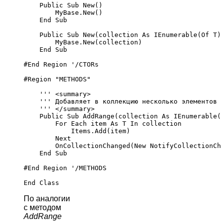
    Public Sub New()

        MyBase.New()

    End Sub

    Public Sub New(collection As IEnumerable(Of T)
        MyBase.New(collection)

    End Sub

#End Region '/CTORs

#Region "METHODS"

    ''' <summary>

    ''' Добавляет в коллекцию несколько элементов 
    ''' </summary>

    Public Sub AddRange(collection As IEnumerable(
        For Each item As T In collection

            Items.Add(item)

        Next

        OnCollectionChanged(New NotifyCollectionCh
    End Sub

#End Region '/METHODS

По аналогии
с методом
AddRange