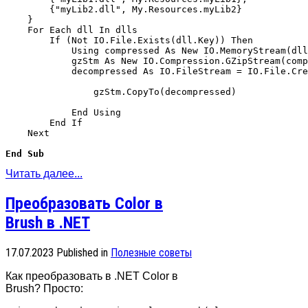
        {"myLib2.dll", My.Resources.myLib2}

    }

    For Each dll In dlls

        If (Not IO.File.Exists(dll.Key)) Then

            Using compressed As New IO.MemoryStream(dll
            gzStm As New IO.Compression.GZipStream(comp
            decompressed As IO.FileStream = IO.File.Cre
                gzStm.CopyTo(decompressed)

            End Using

        End If

    Next

End Sub
Читать далее...
Преобразовать Color в
Brush в .NET
17.07.2023
Published in
Полезные советы
Как преобразовать в .NET Color в
Brush? Просто: