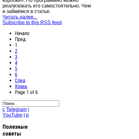
коробки». Но программно можно
реализовать его самостоятельно. Чем
и займёмся в статье.
Читать далее...
Subscribe to this RSS feed
Начало
Пред
1
2
3
4
5
6
След
Конец
Page 1 of 6
c
Telegram
i
YouTube
t
p
Полезные
советы