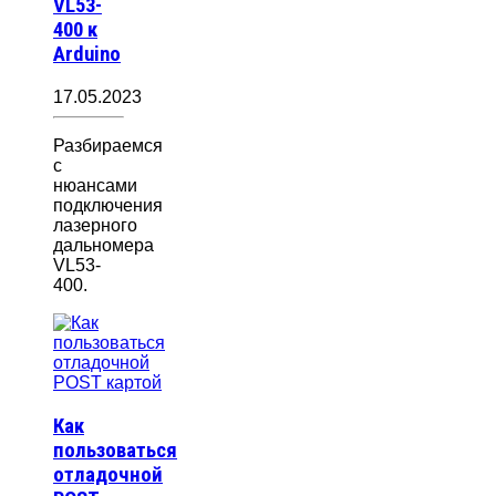
VL53-
400 к
Arduino
17.05.2023
Разбираемся
с
нюансами
подключения
лазерного
дальномера
VL53-
400.
Как
пользоваться
отладочной