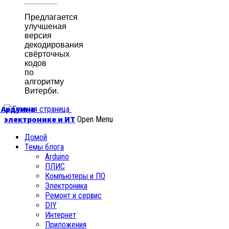
Предлагается
улучшеная
версия
декодирования
свёрточных
кодов
по
алгоритму
Витерби.
б Ардуино
электронике и ИТ
Open Menu
Домой
Темы блога
Arduino
ПЛИС
Компьютеры и ПО
Электроника
Ремонт и сервис
DIY
Интернет
Приложения