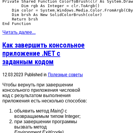
Private Shared Function ColorToBrush(clr As System.Draw
	Dim rgb As Integer = clr.ToArgb()

    Dim color = System.Windows.Media.Color.FromArgb(CBy
    Dim brsh As New SolidColorBrush(color) 

    Return brsh

Читать далее...
Как завершить консольное
приложение .NET с
заданным кодом
12.03.2023
Published in
Полезные советы
Чтобы вернуть при завершении
консольного приложения числовой
код с результатом выполнения
приложения есть несколько способов:
объявить метод
Main()
с
возвращаемым типом Integer;
при завершении программы
вызвать метод
Environment.Exit(code)
.