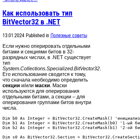
Как использовать тип
BitVector32 в .NET
13.01.2024
Published in
Полезные советы
Если нужно оперировать отдельными
битами и секциями битов в 32-
разрядных числах, в .NET существует
тип
System.Collections.Specialized.BitVector32
.
Его использование сводится к тому,
что сначала необходимо определить
секции
и/или
маски
. Маски
используются для оперирования
отдельными битами, а секции – для
оперирования группами битов внутри
числа.
Dim b0 As Integer = BitVector32.CreateMask() 'инициализ
Dim b1 As Integer = BitVector32.CreateMask(b0) '1-ый би
Dim b2 As Integer = BitVector32.CreateMask(b1) '2-ой би
Dim s0 As BitVector32.Section = BitVector32.CreateSecti