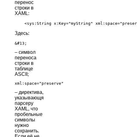
перенос
строки в
XAML:
Здесь:
&#13;
– символ
переноса
строки в
таблице
ASCII;
xml:space="preserve"
– директива,
указывающя
парсеру
XAML, что
пробельные
символы
нужно
сохранить.
Если её не