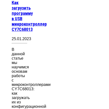
Как
загрузить
программу
в USB
микроконтроллер
CY7C68013
25.01.2023
В
данной
статье
мы
научимся
основам
работы
с
микроконтроллерами
CY7C68013:
как
загружать
их из
конфигурационной