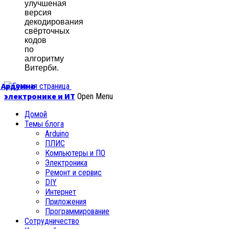
улучшеная
версия
декодирования
свёрточных
кодов
по
алгоритму
Витерби.
б Ардуино
электронике и ИТ
Open Menu
Домой
Темы блога
Arduino
ПЛИС
Компьютеры и ПО
Электроника
Ремонт и сервис
DIY
Интернет
Приложения
Программирование
Сотрудничество