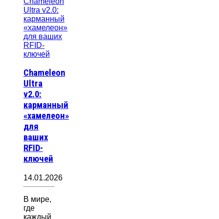
Chameleon
Ultra
v2.0:
карманный
«хамелеон»
для
ваших
RFID-
ключей
14.01.2026
В мире,
где
каждый