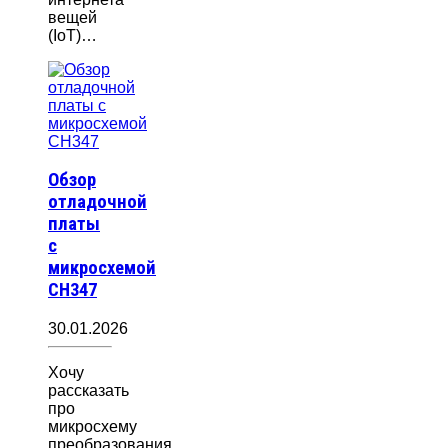
вещей
(IoT)…
Обзор
отладочной
платы
с
микросхемой
CH347
30.01.2026
Хочу
рассказать
про
микросхему
преобразования