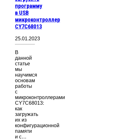
программу
в USB
микроконтроллер
CY7C68013
25.01.2023
В
данной
статье
мы
научимся
основам
работы
с
микроконтроллерами
CY7C68013:
как
загружать
их из
конфигурационной
памяти
и с…