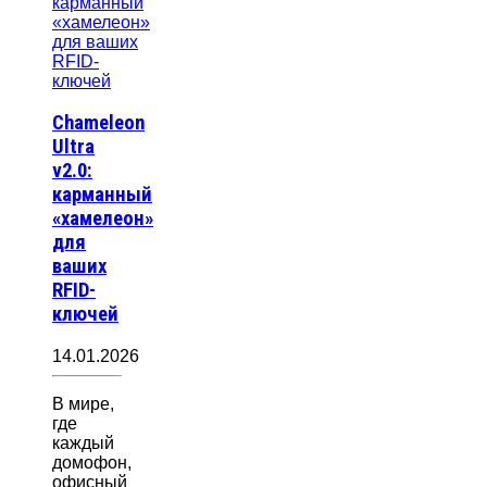
Chameleon
Ultra
v2.0:
карманный
«хамелеон»
для
ваших
RFID-
ключей
14.01.2026
В мире,
где
каждый
домофон,
офисный