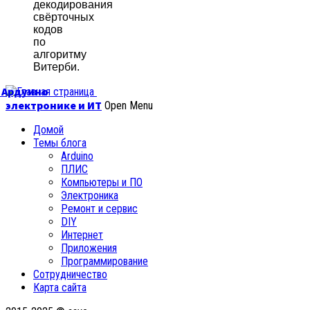
декодирования
свёрточных
кодов
по
алгоритму
Витерби.
б Ардуино
электронике и ИТ
Open Menu
Домой
Темы блога
Arduino
ПЛИС
Компьютеры и ПО
Электроника
Ремонт и сервис
DIY
Интернет
Приложения
Программирование
Сотрудничество
Карта сайта