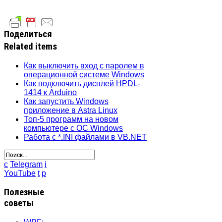
Поделиться
Related items
Как выключить вход с паролем в
операционной системе Windows
Как подключить дисплей HPDL-
1414 к Arduino
Как запустить Windows
приложение в Astra Linux
Топ-5 программ на новом
компьютере с ОС Windows
Работа с *.INI файлами в VB.NET
c
Telegram
i
YouTube
t
p
Полезные
советы