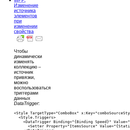
WPF:
Изменение
источника
элементов
при
изменении
свойства
Чтобы
динамически
изменять
коллекцию –
источник
привязки,
можно
воспользоваться
триггерами
данных
DataTrigger
:
<Style TargetType="ComboBox" x:Key="comboSourceSty
  <Style.Triggers>

    <DataTrigger Binding="{Binding Speed}" Value="
      <Setter Property="ItemsSource" Value="{Stati