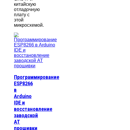
китайскую
отладочную
плату с
этой
микросхемой.
Программирование
ESP8266
в
Arduino
IDE и
восстановление
заводской
AT
прошивки