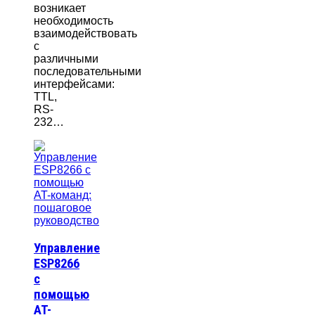
возникает
необходимость
взаимодействовать
с
различными
последовательными
интерфейсами:
TTL,
RS-
232…
Управление
ESP8266
с
помощью
AT-