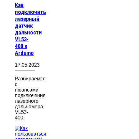
Как
подключить
лазерный
датчик
дальности
VL53-
400 к
Arduino
17.05.2023
Разбираемся
с
нюансами
подключения
лазерного
дальномера
VL53-
400.