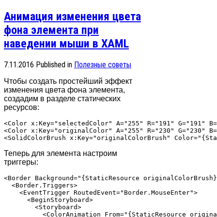
Анимация изменения цвета
фона элемента при
наведении мыши в XAML
7.11.2016
Published in
Полезные советы
Чтобы создать простейший эффект
изменения цвета фона элемента,
создадим в разделе статических
ресурсов:
<Color x:Key="selectedColor" A="255" R="191" G="191" B=
<Color x:Key="originalColor" A="255" R="230" G="230" B=
Теперь для элемента настроим
триггеры:
<Border Background="{StaticResource originalColorBrush}
  <Border.Triggers>

    <EventTrigger RoutedEvent="Border.MouseEnter">

      <BeginStoryboard>

        <Storyboard>

          <ColorAnimation From="{StaticResource origina