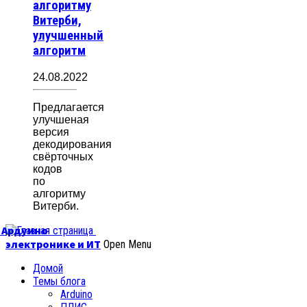
алгоритму
Витерби,
улучшенный
алгоритм
24.08.2022
Предлагается
улучшеная
версия
декодирования
свёрточных
кодов
по
алгоритму
Витерби.
б Ардуино
электронике и ИТ
Open Menu
Домой
Темы блога
Arduino