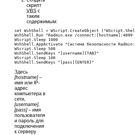
скрипт
VBS
с
таким
содержимым:
set WshShell = WScript.CreateObject ("WScript.Shel
WshShell.Run "Radmin.exe /connect:[hostname]:4899 
WScript.Sleep 1000

WshShell.AppActivate "Система безопасности Radmin:
WScript.Sleep 500

WshShell.SendKeys "[username]{TAB}"

WScript.Sleep 100

Здесь
[hostname]
–
имя или IP-
адрес
компьютера в
сети,
[username],
[pass]
– имя
пользователя
и пароль для
подключения
к серверу