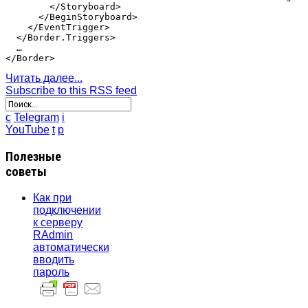
        </Storyboard>

      </BeginStoryboard>

    </EventTrigger>

  </Border.Triggers>

  …

Читать далее...
Subscribe to this RSS feed
c
Telegram
i
YouTube
t
p
Полезные
советы
Как при
подключении
к серверу
RAdmin
автоматически
вводить
пароль