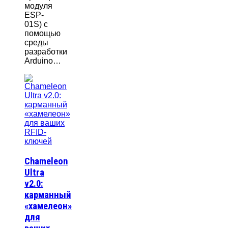
модуля
ESP-
01S) с
помощью
среды
разработки
Arduino…
Chameleon
Ultra
v2.0:
карманный
«хамелеон»
для