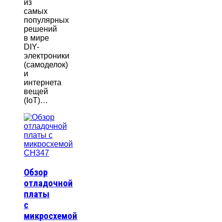
из
самых
популярных
решений
в мире
DIY-
электроники
(самоделок)
и
интернета
вещей
(IoT)…
Обзор
отладочной
платы
с
микросхемой