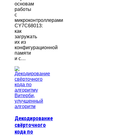
основам
работы
с
микроконтроллерами
CY7C68013:
как
загружать
их из
конфигурационной
памяти
и с…
Декодирование
свёрточного
кода по