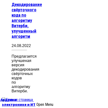
Декодирование
свёрточного
кода по
алгоритму
Витерби,
улучшенный
алгоритм
24.08.2022
Предлагается
улучшеная
версия
декодирования
свёрточных
кодов
по
алгоритму
Витерби.
б Ардуино
электронике и ИТ
Open Menu