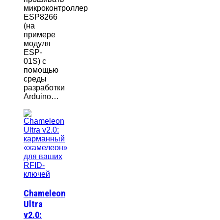
микроконтроллер
ESP8266
(на
примере
модуля
ESP-
01S) с
помощью
среды
разработки
Arduino…
Chameleon
Ultra
v2.0: