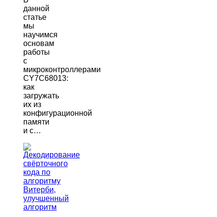
данной
статье
мы
научимся
основам
работы
с
микроконтроллерами
CY7C68013:
как
загружать
их из
конфигурационной
памяти
и с…