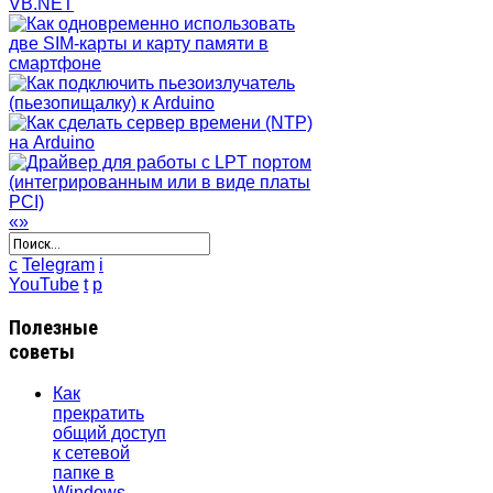
«
»
c
Telegram
i
YouTube
t
p
Полезные
советы
Как
прекратить
общий доступ
к сетевой
папке в
Windows