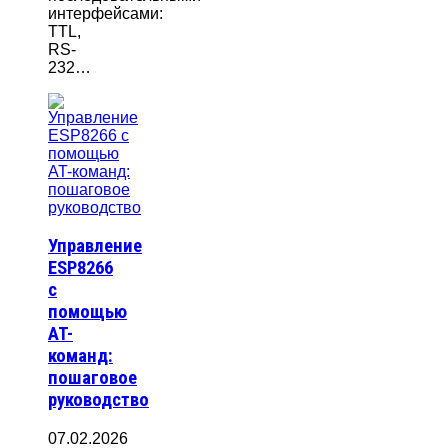
интерфейсами:
TTL,
RS-
232…
Управление
ESP8266
с
помощью
AT-
команд:
пошаговое
руководство
07.02.2026