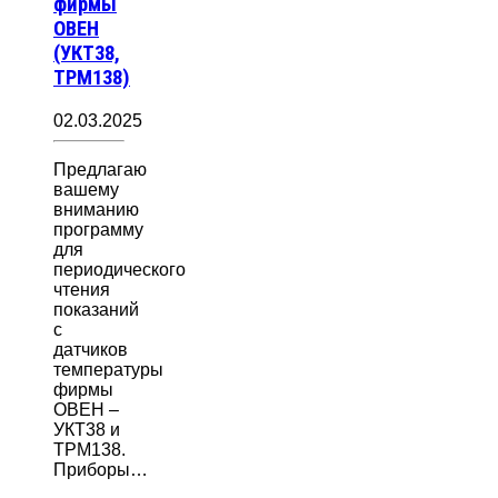
фирмы
ОВЕН
(УКТ38,
ТРМ138)
02.03.2025
Предлагаю
вашему
вниманию
программу
для
периодического
чтения
показаний
с
датчиков
температуры
фирмы
ОВЕН –
УКТ38 и
ТРМ138.
Приборы…