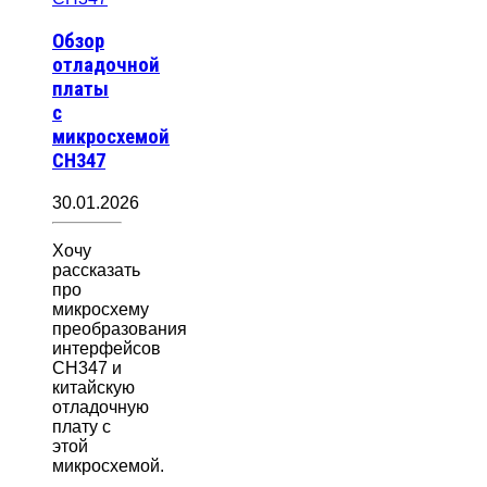
Обзор
отладочной
платы
с
микросхемой
CH347
30.01.2026
Хочу
рассказать
про
микросхему
преобразования
интерфейсов
CH347 и
китайскую
отладочную
плату с
этой
микросхемой.