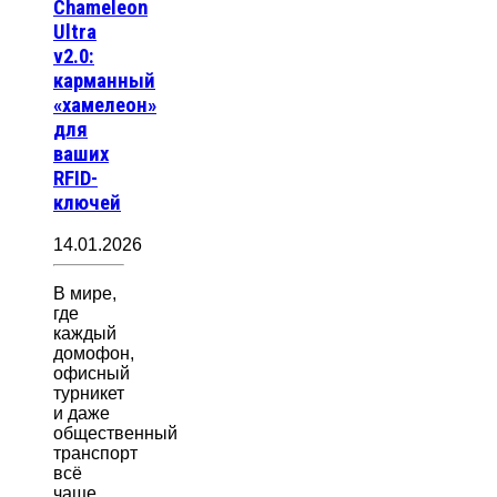
Chameleon
Ultra
v2.0:
карманный
«хамелеон»
для
ваших
RFID-
ключей
14.01.2026
В мире,
где
каждый
домофон,
офисный
турникет
и даже
общественный
транспорт
всё
чаще