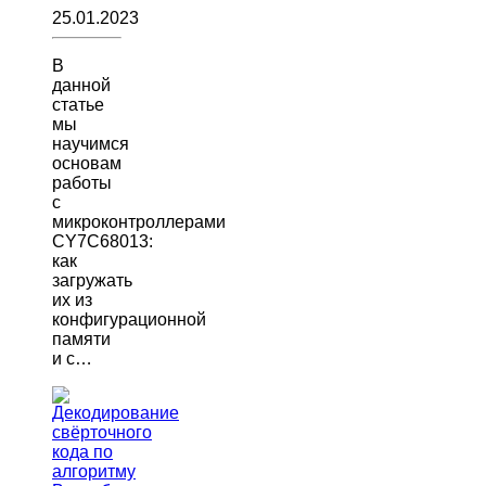
25.01.2023
В
данной
статье
мы
научимся
основам
работы
с
микроконтроллерами
CY7C68013:
как
загружать
их из
конфигурационной
памяти
и с…