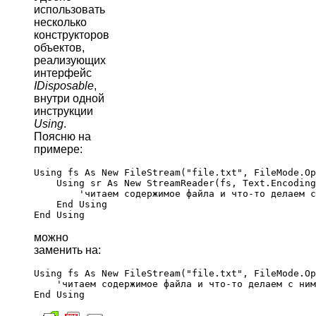
использовать
несколько
конструкторов
объектов,
реализующих
интерфейс
IDisposable
,
внутри одной
инструкции
Using
.
Поясню на
примере:
Using fs As New FileStream("file.txt", FileMode.Op
    Using sr As New StreamReader(fs, Text.Encoding
	'читаем содержимое файла и что-то делаем с ним…

    End Using

можно
заменить на:
Using fs As New FileStream("file.txt", FileMode.Op
    'читаем содержимое файла и что-то делаем с ним