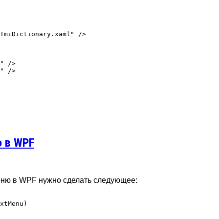
TmiDictionary.xaml" />

ю в WPF
еню в WPF нужно сделать следующее:
xtMenu)
