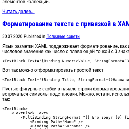
элементов коллекции.
Читать далее...
Форматирование текста с привязкой в XA
30.07.2020
Published in
Полезные советы
Язык разметки XAML поддерживает форматирование, как и
числовое значение как число с плавающей точкой с 3 знак
Вот так можно отформатировать простой текст:
Пустые фигурные скобки в начале строки форматирования
встречаться символы подстановки. Можно, кстати, исполь
так:
<TextBlock>

    <TextBlock.Text>

        <MultiBinding StringFormat="{} Его зовут {0} {1
            <Binding Path="Name" />

            <Binding Path="Surname" />
