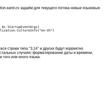
tion.xaml.cs
задаём для текущего потока новые языковые
 As StartupEventArgs)

lization.CultureInfo("en-US")

и все строки типа "3,14" и других будут корректно
остальных случаях: форматирование даты и времени,
 того или иного языка.