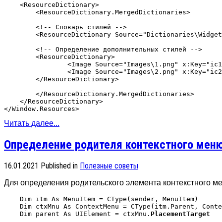
    <ResourceDictionary>

        <ResourceDictionary.MergedDictionaries>

        <!-- Словарь стилей -->

        <ResourceDictionary Source="Dictionaries\Widget
        <!-- Определение дополнительных стилей -->

        <ResourceDictionary>

	        <Image Source="Images\1.png" x:Key="ic1" />

	        <Image Source="Images\2.png" x:Key="ic2" />                  

        </ResourceDictionary>

        </ResourceDictionary.MergedDictionaries>

    </ResourceDictionary>

Читать далее...
Определение родителя контекстного мен
16.01.2021
Published in
Полезные советы
Для определения родительского элемента контекстного м
    Dim itm As MenuItem = CType(sender, MenuItem)

    Dim ctxMnu As ContextMenu = CType(itm.Parent, Conte
    Dim parent As UIElement = ctxMnu.
PlacementTarget