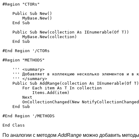
#Region "CTORs"

    Public Sub New()

        MyBase.New()

    End Sub

    Public Sub New(collection As IEnumerable(Of T))

        MyBase.New(collection)

    End Sub

#End Region '/CTORs

#Region "METHODS"

    ''' <summary>

    ''' Добавляет в коллекцию несколько элементов и в к
    ''' </summary>

    Public Sub AddRange(collection As IEnumerable(Of T)
        For Each item As T In collection

            Items.Add(item)

        Next

        OnCollectionChanged(New NotifyCollectionChanged
    End Sub

#End Region '/METHODS

По аналогии с методом
AddRange
можно добавить методы 