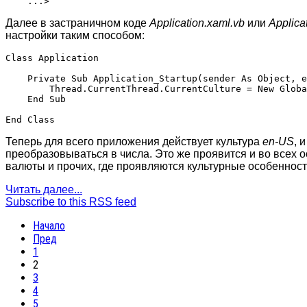
Далее в застраничном коде
Application.xaml.vb
или
Applica
настройки таким способом:
Class Application

    Private Sub Application_Startup(sender As Object, e
        Thread.CurrentThread.CurrentCulture = New Globa
    End Sub

Теперь для всего приложения действует культура
en-US
, 
преобразовываться в числа. Это же проявится и во всех 
валюты и прочих, где проявляются культурные особенности
Читать далее...
Subscribe to this RSS feed
Начало
Пред
1
2
3
4
5