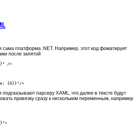
ML
 сама платформа .NET. Например, этот код фоматирует
ами после запятой
 подсказывают парсеру XAML, что далее в тексте будут
зовать привязку сразу к нескольким переменным, например
}">
