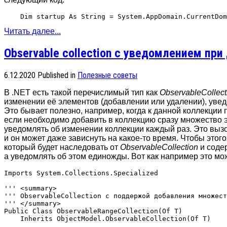
Читать далее...
Observable collection с уведомлением при
6.12.2020
Published in
Полезные советы
В .NET есть такой перечислимый тип как
ObservableCollect
изменении её элементов (добавлении или удалении), уве
Это бывает полезно, например, когда к данной коллекции
если необходимо добавить в коллекцию сразу множество 
уведомлять об изменении коллекции каждый раз. Это вызо
и он может даже зависнуть на какое-то время. Чтобы этог
который будет наследовать от
ObservableCollection
и соде
а уведомлять об этом единожды. Вот как например это мо
Imports System.Collections.Specialized

''' <summary>

''' ObservableCollection с поддержой добавления множест
''' </summary>

Public Class ObservableRangeCollection(Of T)

    Inherits ObjectModel.ObservableCollection(Of T)
