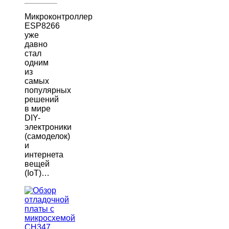
Микроконтроллер
ESP8266
уже
давно
стал
одним
из
самых
популярных
решений
в мире
DIY-
электроники
(самоделок)
и
интернета
вещей
(IoT)…