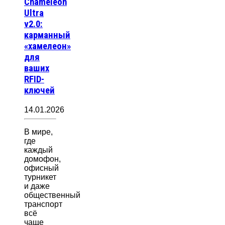
Chameleon
Ultra
v2.0:
карманный
«хамелеон»
для
ваших
RFID-
ключей
14.01.2026
В мире,
где
каждый
домофон,
офисный
турникет
и даже
общественный
транспорт
всё
чаще