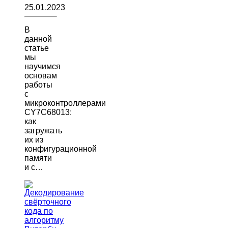
25.01.2023
В
данной
статье
мы
научимся
основам
работы
с
микроконтроллерами
CY7C68013:
как
загружать
их из
конфигурационной
памяти
и с…