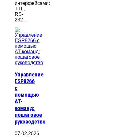
интерфейсами:
TTL,
RS-
232…
Управление
ESP8266
с
помощью
AT-
команд:
пошаговое
руководство
07.02.2026