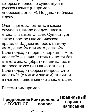
которых и вовсе не существует в
русском языке (например,
«перемещаеться»). Но давайте ближе
к делу.
Очень легко запомнить, в каком
случае в глаголе следует писать
«тся», а в каком «ться». Существует
такое простое мнемоническое
правило. Задаём вопрос к глаголу –
«что делает?» или «что делать?».
Если подходит первый вариант – «что
делае
т
?» – значит, «
т
ся» пишется без
мягкого знака (обратите внимание: в
вопросе также нет мягкого знака).
Если подходит форма вопроса «что
дела
ть
?» (с мягким знаком), значит и
в глаголе пишем мягкий знак: «
ть
ся».
Рассмотрим пример.
Правильный
Предложение
Контрольный
вариант
с ТСЯ/ТЬСЯ
вопрос
написания
Оля что