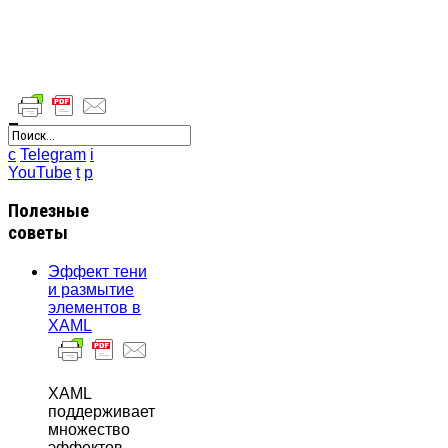
Поделиться
c
Telegram
i
YouTube
t
p
Полезные
советы
Эффект тени
и размытие
элементов в
XAML
XAML
поддерживает
множество
эффектов.