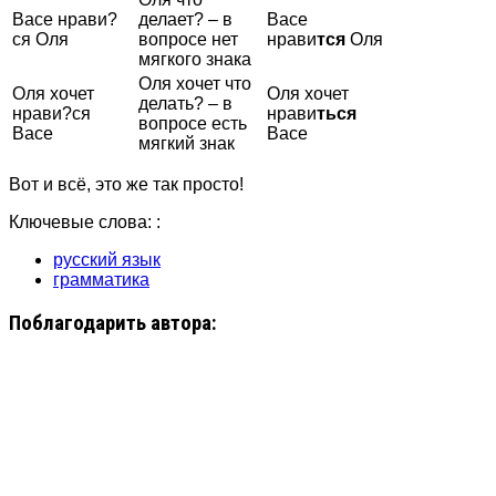
Васе нрави?
делает? – в
Васе
ся Оля
вопросе нет
нрави
тся
Оля
мягкого знака
Оля хочет что
Оля хочет
Оля хочет
делать? – в
нрави?ся
нрави
ться
вопросе есть
Васе
Васе
мягкий знак
Вот и всё, это же так просто!
Ключевые слова: :
русский язык
грамматика
Поблагодарить автора: