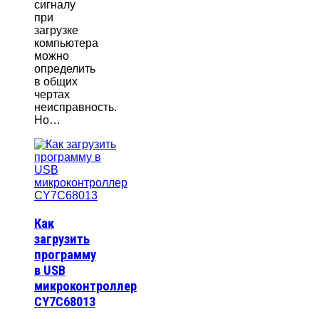
сигналу
при
загрузке
компьютера
можно
определить
в общих
чертах
неисправность.
Но…
Как
загрузить
программу
в USB
микроконтроллер
CY7C68013