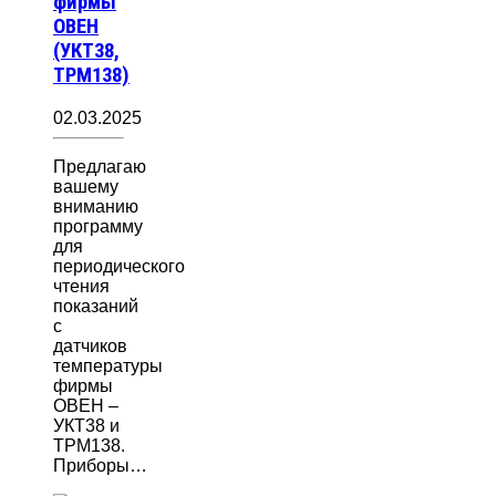
фирмы
ОВЕН
(УКТ38,
ТРМ138)
02.03.2025
Предлагаю
вашему
вниманию
программу
для
периодического
чтения
показаний
с
датчиков
температуры
фирмы
ОВЕН –
УКТ38 и
ТРМ138.
Приборы…