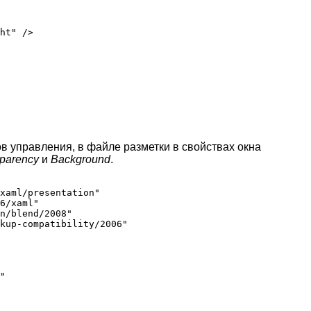
ht" />

в управления, в файле разметки в свойствах окна
parency
и
Background
.
xaml/presentation"

6/xaml"

n/blend/2008"

kup-compatibility/2006"

"
