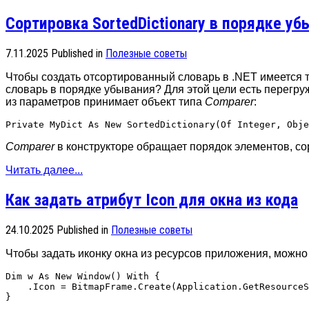
Сортировка SortedDictionary в порядке уб
7.11.2025
Published in
Полезные советы
Чтобы создать отсортированный словарь в .NET имеется 
словарь в порядке убывания? Для этой цели есть перегру
из параметров принимает объект типа
Comparer
:
Comparer
в конструкторе обращает порядок элементов, со
Читать далее...
Как задать атрибут Icon для окна из кода
24.10.2025
Published in
Полезные советы
Чтобы задать иконку окна из ресурсов приложения, можно 
Dim w As New Window() With {

    .Icon = BitmapFrame.Create(Application.GetResourceS