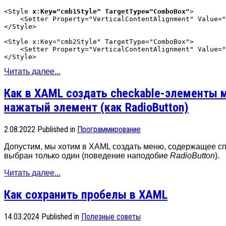
<Style 
x:Key="cmb1Style" TargetType="ComboBox"
>

    <Setter Property="VerticalContentAlignment" Value="
</Style>

<Style x:Key="cmb2Style" TargetType="ComboBox">

    <Setter Property="VerticalContentAlignment" Value="
Читать далее...
Как в XAML создать checkable-элементы 
нажатый элемент (как RadioButton)
2.08.2022
Published in
Программирование
Допустим, мы хотим в XAML создать меню, содержащее сп
выбран только один (поведение наподобие
RadioButton
).
Читать далее...
Как сохранить пробелы в XAML
14.03.2024
Published in
Полезные советы