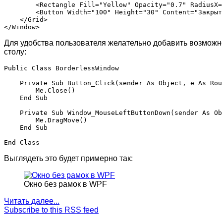
        <Rectangle Fill="Yellow" Opacity="0.7" RadiusX=
        <Button Width="100" Height="30" Content="Закрыт
    </Grid>

Для удобства пользователя желательно добавить возможно
столу:
Public Class BorderlessWindow

    Private Sub Button_Click(sender As Object, e As Rou
        Me.Close()

    End Sub

    Private Sub Window_MouseLeftButtonDown(sender As Ob
        Me.DragMove()

    End Sub

Выглядеть это будет примерно так:
Окно без рамок в WPF
Читать далее...
Subscribe to this RSS feed