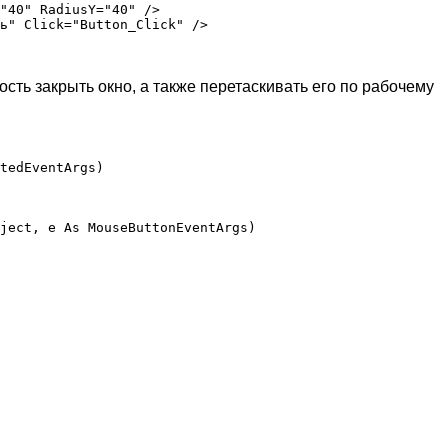
"40" RadiusY="40" />

ь" Click="Button_Click" />

сть закрыть окно, а также перетаскивать его по рабочему
tedEventArgs)

ject, e As MouseButtonEventArgs)
