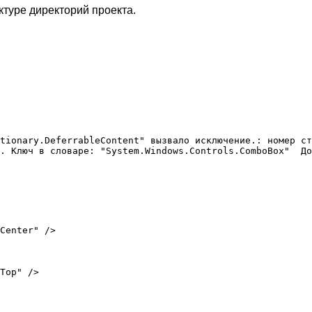
уктуре директорий проекта.
Center" />

Top" />
