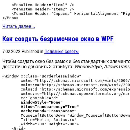
    <MenuItem Header="Item1" />

    <MenuItem Header="Item2" />

    <MenuItem Header="Справка" HorizontalAlignment="Rig
Читать далее...
Как создать безрамочное окно в WPF
7.02.2022
Published in
Полезные советы
Чтобы создать окно без рамок и без стандартных элементо
достаточно добавить 3 атрибута:
WindowStyle
,
AllowsTrans
<Window x:Class="BorderlessWindow"

        xmlns="http://schemas.microsoft.com/winfx/2006/
        xmlns:x="http://schemas.microsoft.com/winfx/200
        xmlns:d="http://schemas.microsoft.com/expressio
        xmlns:mc="http://schemas.openxmlformats.org/mar
        mc:Ignorable="d"

WindowStyle="None"
AllowsTransparency="True"
Background="Transparent"
        MouseLeftButtonDown="Window_MouseLeftButtonDown
        Title="Hello, Soltau.ru"

        Width="200" Height="200">

    <Grid>
