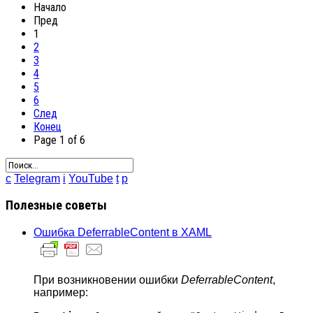
Начало
Пред
1
2
3
4
5
6
След
Конец
Page 1 of 6
c
Telegram
i
YouTube
t
p
Полезные советы
Ошибка DeferrableContent в XAML
При возникновении ошибки
DeferrableContent
,
например: