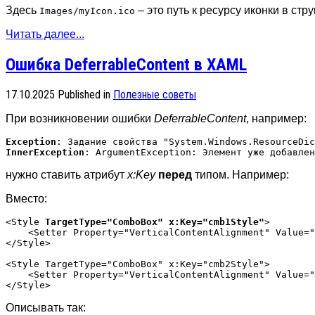
Здесь
– это путь к ресурсу иконки в стр
Images/myIcon.ico
Читать далее...
Ошибка DeferrableContent в XAML
17.10.2025
Published in
Полезные советы
При возникновении ошибки
DeferrableContent
, например:
Exception
InnerException
нужно ставить атрибут
x:Key
перед
типом. Например:
Вместо:
<Style 
TargetType="ComboBox" x:Key="cmb1Style"
>

    <Setter Property="VerticalContentAlignment" Value="
</Style>

<Style TargetType="ComboBox" x:Key="cmb2Style">

    <Setter Property="VerticalContentAlignment" Value="
Описывать так: