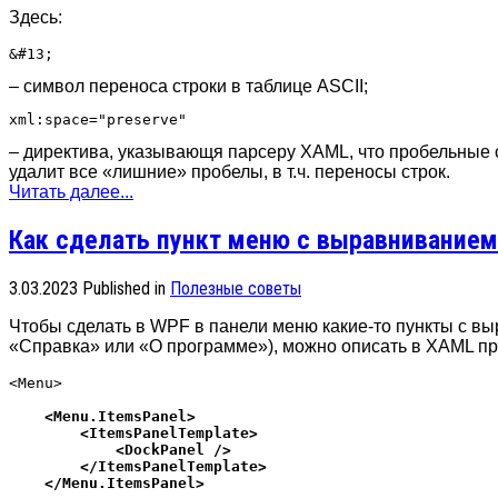
Здесь:
&#13;
– символ переноса строки в таблице ASCII;
xml:space="preserve"
– директива, указывающя парсеру XAML, что пробельные с
удалит все «лишние» пробелы, в т.ч. переносы строк.
Читать далее...
Как сделать пункт меню с выравниванием
3.03.2023
Published in
Полезные советы
Чтобы сделать в WPF в панели меню какие-то пункты с в
«Справка» или «О программе»), можно описать в XAML пр
    <Menu.ItemsPanel>

        <ItemsPanelTemplate>

            <DockPanel />

        </ItemsPanelTemplate>
