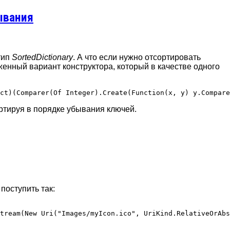
ывания
тип
SortedDictionary
. А что если нужно отсортировать
женный вариант конструктора, который в качестве одного
ртируя в порядке убывания ключей.
поступить так:
tream(New Uri("Images/myIcon.ico", UriKind.RelativeOrAbs