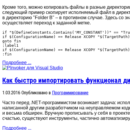
Кроме того, можно копировать файлы в разные директори
следующий пример скопирует исполняемый файл в директо
в директорию "Folder B" – в противном случае. Здесь со з
осуществляет переход к заданной метке.
if "$(DefineConstants.Contains('MY_CONSTANT'))" == "Tru
if $(ConfigurationName) == Release XCOPY "$(TargetPath)
goto fin

:label1

if $(ConfigurationName) == Release XCOPY "$(TargetPath)
Подробнее ...
Как быстро импортировать функционал ди
1.03.2016
Опубликовано в
Программирование
Часто перед .NET-программистом возникает задача: испо
написанной другим разработчиком на неуправляемом коде
и весьма обширен. Вручную прописывать у себя в проекте к
счастью, существуют инструменты, частично автоматизиру
Подробнее ...