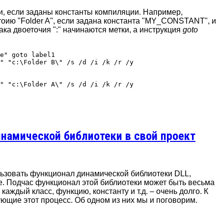
и, если заданы константы компиляции. Например,
ию "Folder A", если задана константа "MY_CONSTANT", и
нака двоеточия ":" начинаются метки, а инструкция
goto
e" goto label1

" "c:\Folder B\" /s /d /i /k /r /y

" "c:\Folder A\" /s /d /i /k /r /y

намической библиотеки в свой проект
льзовать функционал динамической библиотеки DLL,
. Подчас функционал этой библиотеки может быть весьма
аждый класс, функцию, константу и т.д. – очень долго. К
ющие этот процесс. Об одном из них мы и поговорим.