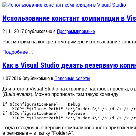
Использование констант компиляции в Visu
21.11.2017
Опубликовано в
Программирование
Рассмотрим на конкретном примере использование констан
Подробнее ...
Как в Visual Studio делать резервную ко
1.07.2016
Опубликовано в
Полезные советы
Для этого в Visual Studio на странице настроек проекта, в 
(
Build events
). Можно прописать там такую команду:
if $(ConfigurationName) == Debug 

    XCOPY "$(TargetPath)" "c:\Folder B\" /s /d /i /k /r
if $(ConfigurationName) == Release 

Тогда отладочные версии скомпилированного приложения б
а релизные – в папку "Folder A".