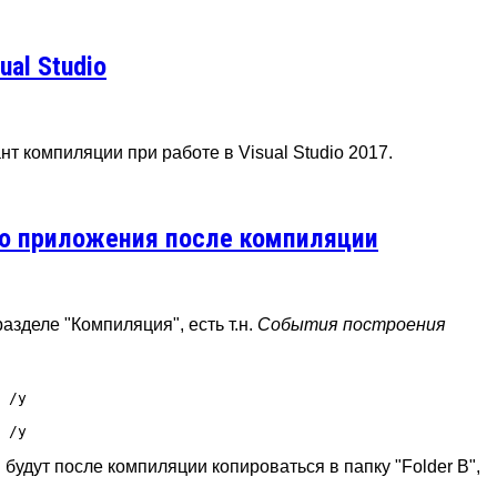
al Studio
т компиляции при работе в Visual Studio 2017.
пию приложения после компиляции
разделе "Компиляция", есть т.н.
События построения
 /y

удут после компиляции копироваться в папку "Folder B",