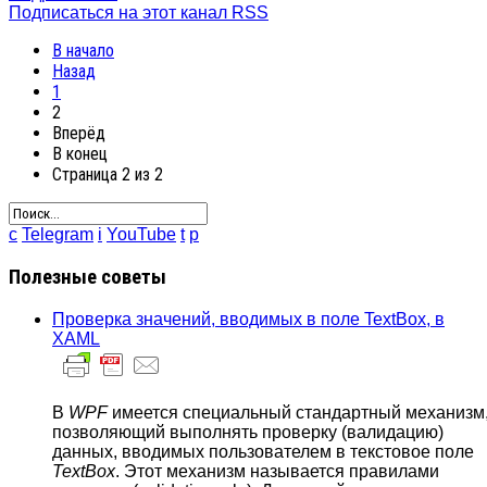
Подписаться на этот канал RSS
В начало
Назад
1
2
Вперёд
В конец
Страница 2 из 2
c
Telegram
i
YouTube
t
p
Полезные советы
Проверка значений, вводимых в поле TextBox, в
XAML
В
WPF
имеется специальный стандартный механизм
позволяющий выполнять проверку (валидацию)
данных, вводимых пользователем в текстовое поле
TextBox
. Этот механизм называется правилами