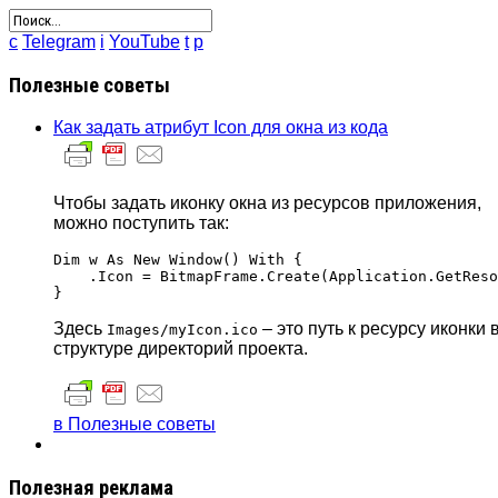
c
Telegram
i
YouTube
t
p
Полезные советы
Как задать атрибут Icon для окна из кода
Чтобы задать иконку окна из ресурсов приложения,
можно поступить так:
Dim w As New Window() With {

    .Icon = BitmapFrame.Create(Application.GetReso
Здесь
– это путь к ресурсу иконки 
Images/myIcon.ico
структуре директорий проекта.
в Полезные советы
Полезная реклама