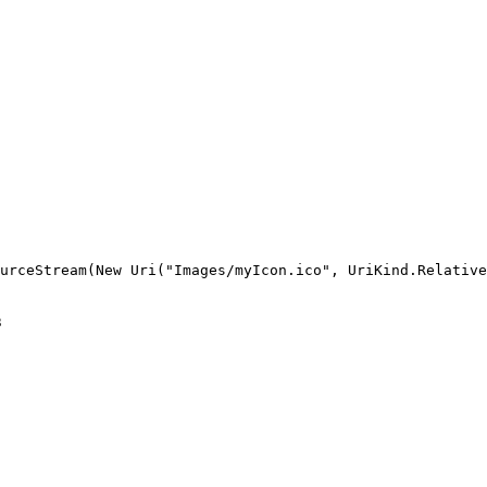
urceStream(New Uri("Images/myIcon.ico", UriKind.Relative
в