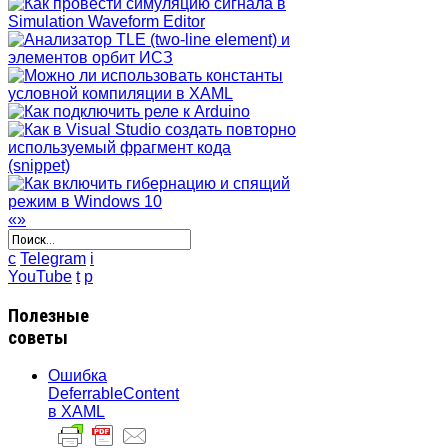
«
»
c
Telegram
i
YouTube
t
p
Полезные
советы
Ошибка
DeferrableContent
в XAML