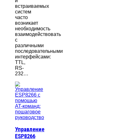
и
встраиваемых
систем
часто
возникает
необходимость
взаимодействовать
с
различными
последовательными
интерфейсами:
TTL,
RS-
232…
Управление
ESP8266