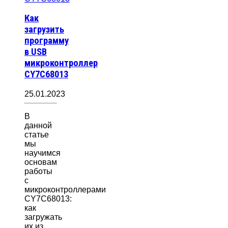
Как
загрузить
программу
в USB
микроконтроллер
CY7C68013
25.01.2023
В
данной
статье
мы
научимся
основам
работы
с
микроконтроллерами
CY7C68013:
как
загружать
их из