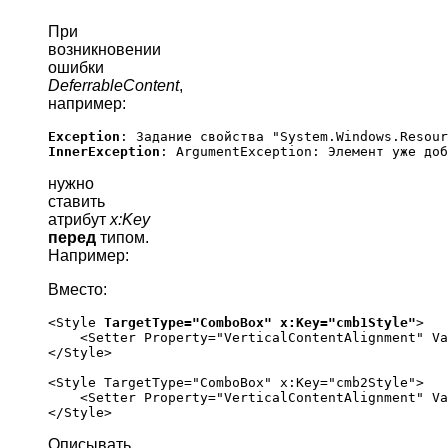
При
возникновении
ошибки
DeferrableContent
,
например:
Exception
InnerException
нужно
ставить
атрибут
x:Key
перед
типом.
Например:
Вместо:
<Style 
TargetType="ComboBox" x:Key="cmb1Style"
>

    <Setter Property="VerticalContentAlignment" Va
</Style>

<Style TargetType="ComboBox" x:Key="cmb2Style">

    <Setter Property="VerticalContentAlignment" Va
Описывать