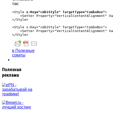
так:
<Style 
x:Key="cmb1Style" TargetType="ComboBox"
>

    <Setter Property="VerticalContentAlignment" Va
</Style>

<Style x:Key="cmb2Style" TargetType="ComboBox">

    <Setter Property="VerticalContentAlignment" Va
в Полезные
советы
Полезная
реклама