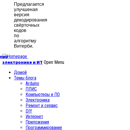
Предлагается
улучшеная
версия
декодирования
свёрточных
кодов
по
алгоритму
Витерби.
уино
электронике и ИТ
Open Menu
Домой
Темы блога
Arduino
ПЛИС
Компьютеры и ПО
Электроника
Ремонт и сервис
DIY
Интернет
Приложения
Программирование