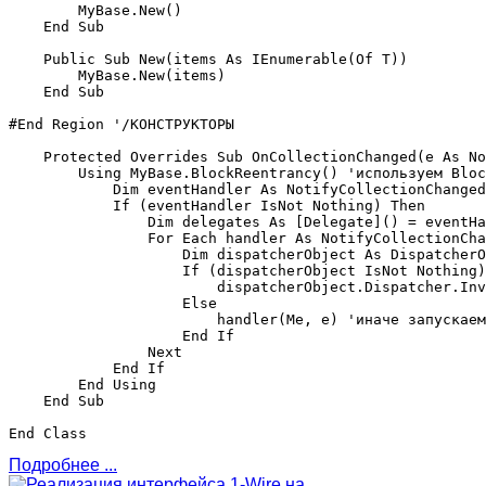
        MyBase.New()

    End Sub

    Public Sub New(items As IEnumerable(Of T))

        MyBase.New(items)

    End Sub

#End Region '/КОНСТРУКТОРЫ

    Protected Overrides Sub OnCollectionChanged(e As No
        Using MyBase.BlockReentrancy() 'используем Bloc
            Dim eventHandler As NotifyCollectionChanged
            If (eventHandler IsNot Nothing) Then

                Dim delegates As [Delegate]() = eventHa
                For Each handler As NotifyCollectionCha
                    Dim dispatcherObject As DispatcherO
                    If (dispatcherObject IsNot Nothing)
                        dispatcherObject.Dispatcher.Inv
                    Else

                        handler(Me, e) 'иначе запускаем
                    End If

                Next

            End If

        End Using

    End Sub

Подробнее ...