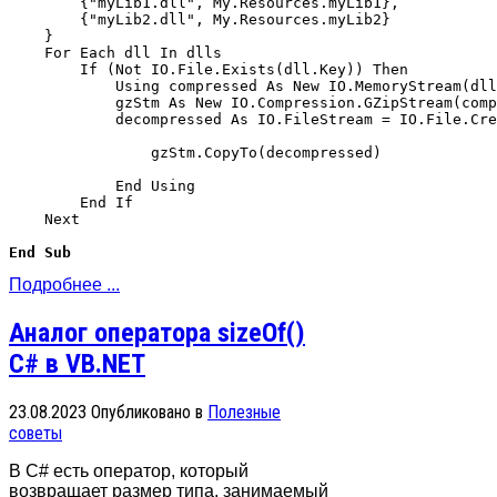
        {"myLib1.dll", My.Resources.myLib1},

        {"myLib2.dll", My.Resources.myLib2}

    }

    For Each dll In dlls

        If (Not IO.File.Exists(dll.Key)) Then

            Using compressed As New IO.MemoryStream(dll
            gzStm As New IO.Compression.GZipStream(comp
            decompressed As IO.FileStream = IO.File.Cre
                gzStm.CopyTo(decompressed)

            End Using

        End If

    Next

End Sub
Подробнее ...
Аналог оператора sizeOf()
C# в VB.NET
23.08.2023
Опубликовано в
Полезные
советы
В C# есть оператор, который
возвращает размер типа, занимаемый