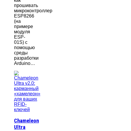
как
прошивать
микроконтроллер
ESP8266
(на
примере
модуля
ESP-
01S) с
помощью
среды
разработки
Arduino…
Chameleon
Ultra