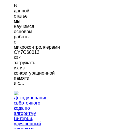
В
данной
статье
мы
научимся
основам
работы
с
микроконтроллерами
CY7C68013:
как
загружать
их из
конфигурационной
памяти
и с…