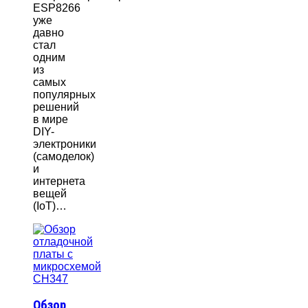
ESP8266
уже
давно
стал
одним
из
самых
популярных
решений
в мире
DIY-
электроники
(самоделок)
и
интернета
вещей
(IoT)…
Обзор