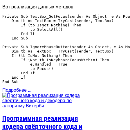
Вот реализация данных методов:
Private Sub TextBox_GotFocus(sender As Object, e As Rou
    Dim tb As TextBox = TryCast(sender, TextBox)

        If (tb IsNot Nothing) Then

            tb.SelectAll()

        End If

    End Sub

Private Sub IgnoreMouseButton(sender As Object, e As Mo
    Dim tb As TextBox = TryCast(sender, TextBox)

    If (tb IsNot Nothing) Then

        If (Not tb.IsKeyboardFocusWithin) Then

            e.Handled = True

            tb.Focus()

        End If

    End If

Подробнее ...
Программная реализация
кодера свёрточного кода и