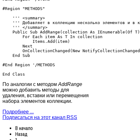
#Region "METHODS"

    ''' <summary>

    ''' Добавляет в коллекцию несколько элементов и в к
    ''' </summary>

    Public Sub AddRange(collection As IEnumerable(Of T)
        For Each item As T In collection

            Items.Add(item)

        Next

        OnCollectionChanged(New NotifyCollectionChanged
    End Sub

#End Region '/METHODS

По аналогии с методом
AddRange
можно добавить методы для
удаления, вставки или перемещения
набора элементов коллекции.
Подробнее ...
Подписаться на этот канал RSS
В начало
Назад