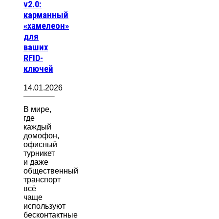
v2.0:
карманный
«хамелеон»
для
ваших
RFID-
ключей
14.01.2026
В мире,
где
каждый
домофон,
офисный
турникет
и даже
общественный
транспорт
всё
чаще
используют
бесконтактные