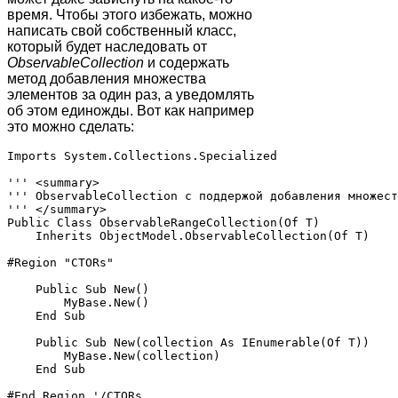
время. Чтобы этого избежать, можно
написать свой собственный класс,
который будет наследовать от
ObservableCollection
и содержать
метод добавления множества
элементов за один раз, а уведомлять
об этом единожды. Вот как например
это можно сделать:
Imports System.Collections.Specialized

''' <summary>

''' ObservableCollection с поддержой добавления множест
''' </summary>

Public Class ObservableRangeCollection(Of T)

    Inherits ObjectModel.ObservableCollection(Of T)

#Region "CTORs"

    Public Sub New()

        MyBase.New()

    End Sub

    Public Sub New(collection As IEnumerable(Of T))

        MyBase.New(collection)

    End Sub

#End Region '/CTORs
