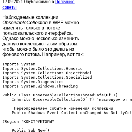
17.09.2021
Опубликовано в
Полезные
советы
Наблюдаемые коллекции
ObservableCollection
в WPF можно
изменять толкько в потоке
пользовательского интерфейса.
Однако можно несколько изменить
данную коллекцию таким образом,
чтобы можно было это делать из
фонового потока. Например, вот так:
Imports System

Imports System.Collections.Generic

Imports System.Collections.ObjectModel

Imports System.Collections.Specialized

Imports System.Diagnostics

Imports System.Windows.Threading

Public Class ObservableCollectionThreadSafe(Of T)

    Inherits ObservableCollection(Of T) 'наследуем от н
    'Переопределяем событие изменения коллекции

    Public Shadows Event CollectionChanged As NotifyCol
#Region "КОНСТРУКТОРЫ"

    Public Sub New()
