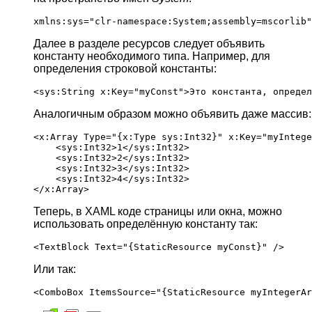
Далее в разделе ресурсов следует объявить
константу необходимого типа. Например, для
определения строковой константы:
Аналогичным образом можно объявить даже массив:
<x:Array Type="{x:Type sys:Int32}" x:Key="myIntege
    <sys:Int32>1</sys:Int32>

    <sys:Int32>2</sys:Int32>

    <sys:Int32>3</sys:Int32>

    <sys:Int32>4</sys:Int32>

Теперь, в XAML коде страницы или окна, можно
использовать определённую константу так:
Или так: