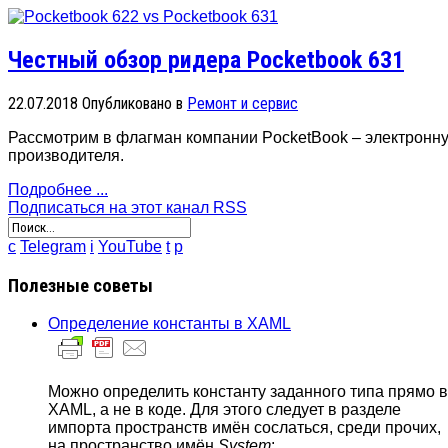
Честный обзор ридера Pocketbook 631
22.07.2018
Опубликовано в
Ремонт и сервис
Рассмотрим в флагман компании PocketBook – электронную
производителя.
Подробнее ...
Подписаться на этот канал RSS
c
Telegram
i
YouTube
t
p
Полезные советы
Определение константы в XAML
Можно определить константу заданного типа прямо в
XAML, а не в коде. Для этого следует в разделе
импорта пространств имён сослаться, среди прочих,
на пространство имён
System
: