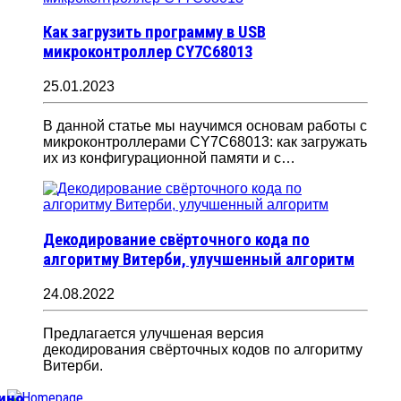
Как загрузить программу в USB
микроконтроллер CY7C68013
25.01.2023
В данной статье мы научимся основам работы с
микроконтроллерами CY7C68013: как загружать
их из конфигурационной памяти и с…
Декодирование свёрточного кода по
алгоритму Витерби, улучшенный алгоритм
24.08.2022
Предлагается улучшеная версия
декодирования свёрточных кодов по алгоритму
Витерби.
уино