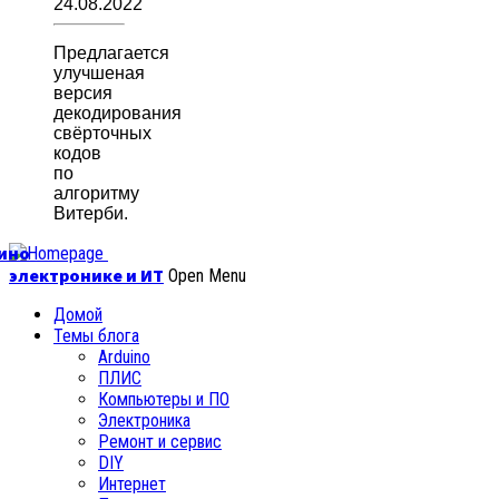
24.08.2022
Предлагается
улучшеная
версия
декодирования
свёрточных
кодов
по
алгоритму
Витерби.
уино
электронике и ИТ
Open Menu
Домой
Темы блога
Arduino
ПЛИС
Компьютеры и ПО
Электроника
Ремонт и сервис
DIY
Интернет