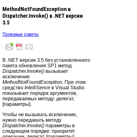
MethodNotFoundException в
Dispatcher.Invoke() в .NET версии
3.5
Полезные советы
В .NET версии 3.5 без установленного
пакета обновления SP1 метод
Dispatcher.Invoke()
вызывает
исключение
MethodNotFoundException
. При этом
средство
IntelliSence
в Visual Studio
показывает порядок аргументов,
передаваемых методу: делегат,
[параметры].
Чтобы не вызывать исключение,
нужно передавать методу
Dispatcher.Invoke()
параметры в
следующем порядке: приоритет
операции, делегат, [параметры].