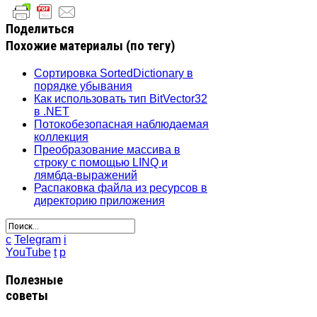
Поделиться
Похожие материалы (по тегу)
Сортировка SortedDictionary в
порядке убывания
Как использовать тип BitVector32
в .NET
Потокобезопасная наблюдаемая
коллекция
Преобразование массива в
строку с помощью LINQ и
лямбда-выражений
Распаковка файла из ресурсов в
директорию приложения
c
Telegram
i
YouTube
t
p
Полезные
советы