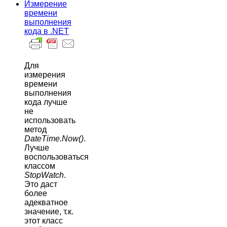
Измерение
времени
выполнения
кода в .NET
Для
измерения
времени
выполнения
кода лучше
не
использовать
метод
DateTime.Now()
.
Лучше
воспользоваться
классом
StopWatch
.
Это даст
более
адекватное
значение, т.к.
этот класс