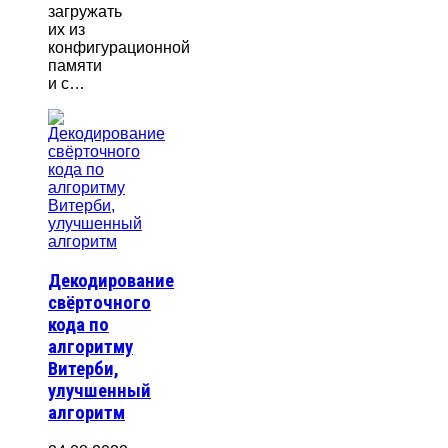
загружать
их из
конфигурационной
памяти
и с…
Декодирование
свёрточного
кода по
алгоритму
Витерби,
улучшенный
алгоритм