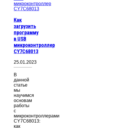
Как
загрузить
программу
в USB
микроконтроллер
CY7C68013
25.01.2023
В
данной
статье
мы
научимся
основам
работы
с
микроконтроллерами
CY7C68013:
как