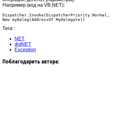
Например (код на VB.NET):
Dispatcher.Invoke(DispatcherPriority.Normal, 

New myDeleg(AddressOf MyDelegate))
Теги :
NET
dotNET
Exception
Поблагодарить автора: