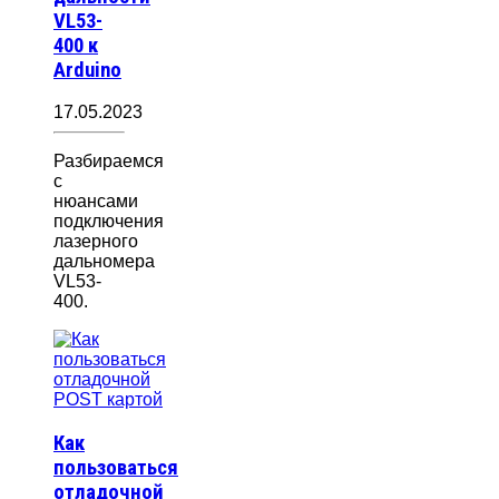
VL53-
400 к
Arduino
17.05.2023
Разбираемся
с
нюансами
подключения
лазерного
дальномера
VL53-
400.
Как
пользоваться
отладочной