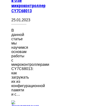
в USB
микроконтроллер
CY7C68013
25.01.2023
В
данной
статье
мы
научимся
основам
работы
с
микроконтроллерами
CY7C68013:
как
загружать
их из
конфигурационной
памяти
и с…