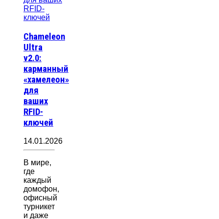
Chameleon
Ultra
v2.0:
карманный
«хамелеон»
для
ваших
RFID-
ключей
14.01.2026
В мире,
где
каждый
домофон,
офисный
турникет
и даже