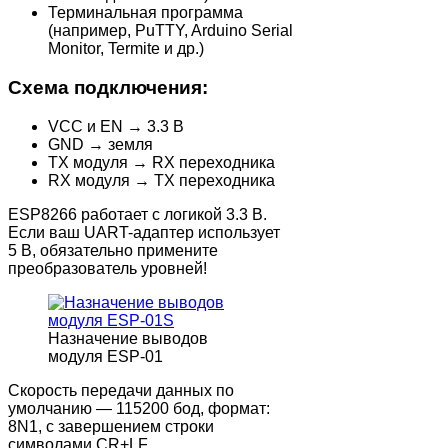
Терминальная программа
(например, PuTTY, Arduino Serial
Monitor, Termite и др.)
Схема подключения:
VCC и EN → 3.3 В
GND → земля
TX модуля → RX переходника
RX модуля → TX переходника
ESP8266 работает с логикой 3.3 В.
Если ваш UART-адаптер использует
5 В, обязательно примените
преобразователь уровней!
Назначение выводов
модуля ESP-01
Скорость передачи данных по
умолчанию — 115200 бод, формат:
8N1, с завершением строки
символами CR+LF.