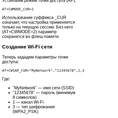
Установим режим точки доступа (AP):
AT+CWMODE_CUR=2
Использование суффикса _CUR
означает, что настройка применяется
только на текущую сессию. Без него
(AT+CWMODE=2) параметр
сохранится во флеш-памяти.
Создание Wi-Fi сети
Теперь зададим параметры точки
доступа:
AT+CWSAP_CUR="MyNetwork","12345678",1,3
Где:
"MyNetwork" — имя сети (SSID)
"12345678" — пароль (минимум
8 символов)
1 — канал Wi-Fi
3 — тип шифрования
(WPA2_PSK)