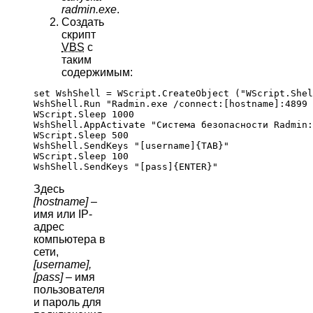
radmin.exe
.
Создать
скрипт
VBS
с
таким
содержимым:
set WshShell = WScript.CreateObject ("WScript.Shel
WshShell.Run "Radmin.exe /connect:[hostname]:4899 
WScript.Sleep 1000

WshShell.AppActivate "Система безопасности Radmin:
WScript.Sleep 500

WshShell.SendKeys "[username]{TAB}"

WScript.Sleep 100

Здесь
[hostname]
–
имя или IP-
адрес
компьютера в
сети,
[username],
[pass]
– имя
пользователя
и пароль для