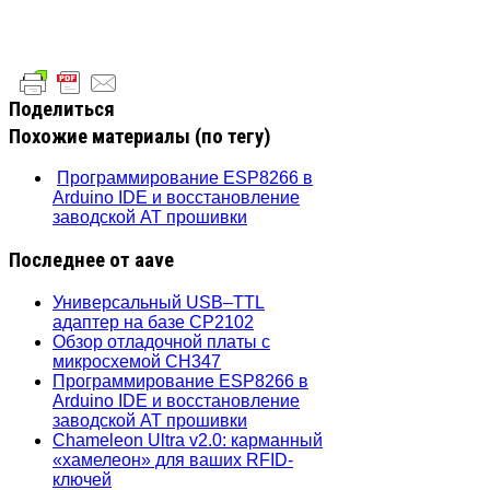
Поделиться
Похожие материалы (по тегу)
Программирование ESP8266 в
Arduino IDE и восстановление
заводской AT прошивки
Последнее от aave
Универсальный USB–TTL
адаптер на базе CP2102
Обзор отладочной платы с
микросхемой CH347
Программирование ESP8266 в
Arduino IDE и восстановление
заводской AT прошивки
Chameleon Ultra v2.0: карманный
«хамелеон» для ваших RFID-
ключей