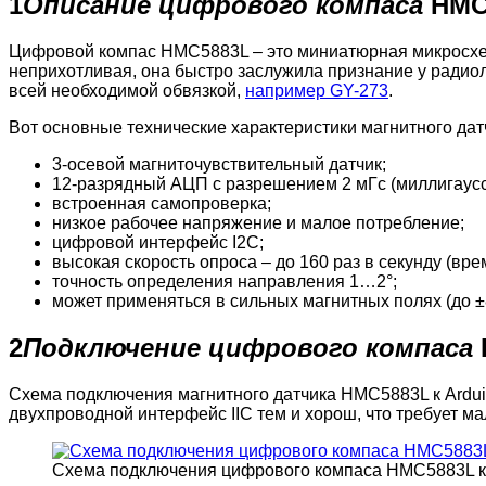
1
Описание цифрового компаса
HMC
Цифровой компас HMC5883L – это миниатюрная микросхе
неприхотливая, она быстро заслужила признание у радиол
всей необходимой обвязкой,
например GY-273
.
Вот основные технические характеристики магнитного дат
3-осевой магниточувствительный датчик;
12-разрядный АЦП с разрешением 2 мГс (миллигаусс
встроенная самопроверка;
низкое рабочее напряжение и малое потребление;
цифровой интерфейс I2C;
высокая скорость опроса – до 160 раз в секунду (вр
точность определения направления 1…2°;
может применяться в сильных магнитных полях (до ±8
2
Подключение цифрового компаса
Схема подключения магнитного датчика HMC5883L к Arduin
двухпроводной интерфейс IIC тем и хорош, что требует ма
Схема подключения цифрового компаса HMC5883L к