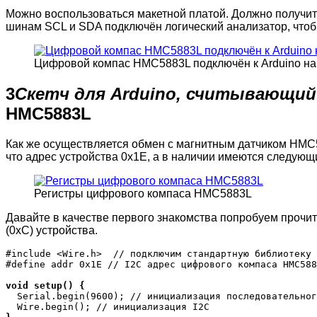
Можно воспользоваться макетной платой. Должно получить
шинам SCL и SDA подключён логический анализатор, что
Цифровой компас HMC5883L подключён к Arduino на
3
Скетч для Arduino, считывающи
HMC5883L
Как же осуществляется обмен с магнитным датчиком HM
что адрес устройства 0x1E, а в наличии имеются следующ
Регистры цифрового компаса HMC5883L
Давайте в качестве первого знакомства попробуем прочита
(0xC) устройства.
#include <Wire.h>  // подключим стандартную библиотеку 
#define addr 0x1E // I2C адрес цифрового компаса HMC588
void setup() {
  Serial.begin(9600); // инициализация последовательног