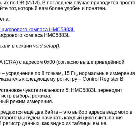
ть их по OR (ИЛИ). В последнем случае приводится просто
те тот, который вам более удобен и понятен.
ена:
 цифрового компаса HMC5883L
исали в секции
void setup()
:
;
r A (CRA) с адресом 0x00 (согласно вышеприведённой
 – усреднение по 8 точкам, 15 Гц, нормальные измерения
казатель к следующему регистру – Control Register B
 установке чувствительности 5; HMC5883L переводит
егистр выбора режима;
чный режим измерения.
ередаются ещё два байта – это выбор адреса ведомого в
 которого мы будем начинать каждый цикл считывания
й регистр данных, как видно из таблицы выше.