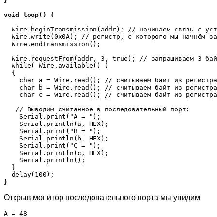
} 
void loop() {
  Wire.beginTransmission(addr); // начинаем связь с уст
  Wire.write(0x0A); // регистр, с которого мы начнём за
  Wire.endTransmission();  

  Wire.requestFrom(addr, 3, true); // запрашиваем 3 бай
  while( Wire.available() ) 

  {

    char a = Wire.read(); // считываем байт из регистра
    char b = Wire.read(); // считываем байт из регистра
    char c = Wire.read(); // считываем байт из регистра
   // Выводим считанное в последовательный порт:

    Serial.print("A = ");   

    Serial.println(a, HEX); 

    Serial.print("B = ");  

    Serial.println(b, HEX); 

    Serial.print("C = ");  

    Serial.println(c, HEX); 

    Serial.println();    

  }    

}
Открыв монитор последовательного порта мы увидим:
A = 48
