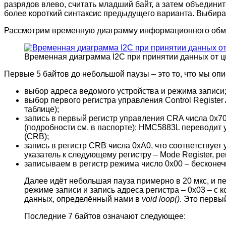
разрядов влево, считать младший байт, а затем объедини
более короткий синтаксис предыдущего варианта. Выбирай
Рассмотрим временную диаграмму информационного обм
Временная диаграмма I2C при принятии данных от
Первые 5 байтов до небольшой паузы – это то, что мы оп
выбор адреса ведомого устройства и режима записи
выбор первого регистра управления Control Registe
таблице);
запись в первый регистр управления CRA числа 0x70
(подробности см. в паспорте); HMC5883L переводит у
(CRB);
запись в регистр CRB числа 0xA0, что соответствует
указатель к следующему регистру – Mode Register, р
записываем в регистр режима число 0x00 – бесконе
Далее идёт небольшая пауза примерно в 20 мкс, и п
режиме записи и запись адреса регистра – 0x03 – с
данных, определённый нами в
void loop()
. Это первы
Последние 7 байтов означают следующее: