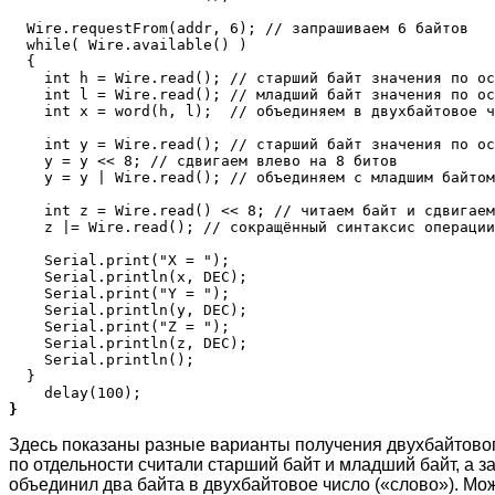
  Wire.requestFrom(addr, 6); // запрашиваем 6 байтов

  while( Wire.available() )  

  { 

    int h = Wire.read(); // старший байт значения по ос
    int l = Wire.read(); // младший байт значения по ос
    int x = word(h, l);  // объединяем в двухбайтовое ч
    int y = Wire.read(); // старший байт значения по ос
    y = y << 8; // сдвигаем влево на 8 битов

    y = y | Wire.read(); // объединяем с младшим байтом
    int z = Wire.read() << 8; // читаем байт и сдвигаем
    z |= Wire.read(); // сокращённый синтаксис операции
    Serial.print("X = ");  

    Serial.println(x, DEC); 

    Serial.print("Y = ");  

    Serial.println(y, DEC); 

    Serial.print("Z = ");  

    Serial.println(z, DEC); 

    Serial.println();    

  }

}
Здесь показаны разные варианты получения двухбайтового
по отдельности считали старший байт и младший байт, а 
объединил два байта в двухбайтовое число («слово»). Можн