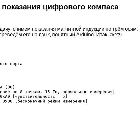
й
показания цифрового компаса
дачу: снимем показания магнитной индукции по трём осям.
реведём его на язык, понятный Arduino. Итак, скетч.
ого порта 

A (00)

ение по 8 точкам, 15 Гц, нормальные измерения]

0xA0 [чувствительность = 5]

 0x00 [бесконечный режим измерения]
