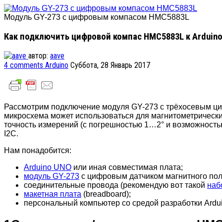
Модуль GY-273 с цифровым компасом HMC5883L
Как подключить цифровой компас HMC5883L к Arduin
автор:
aave
4
comments
Arduino
Суббота, 28 Январь 2017
Рассмотрим подключение модуля GY-273 с трёхосевым
микросхема может использоваться для магнитометрических
точность измерений (с погрешностью 1…2° и возможность
I2C.
Нам понадобится:
Arduino UNO
или иная совместимая плата;
модуль GY-273
с цифровым датчиком магнитного по
соединительные провода (рекомендую вот такой
наб
макетная плата
(breadboard);
персональный компьютер со средой разработки Ardui