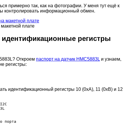
ся примерно так, как на фотографии. У меня тут ещё к
бы контролировать информационный обмен.
 макетной плате
й
идентификационные регистры
C5883L? Откроем
паспорт на датчик HMC5883L
и узнаем,
ие регистры:
ть идентификационный регистры 10 (0xA), 11 (0xB) и 12
I2C

3L

о порта
