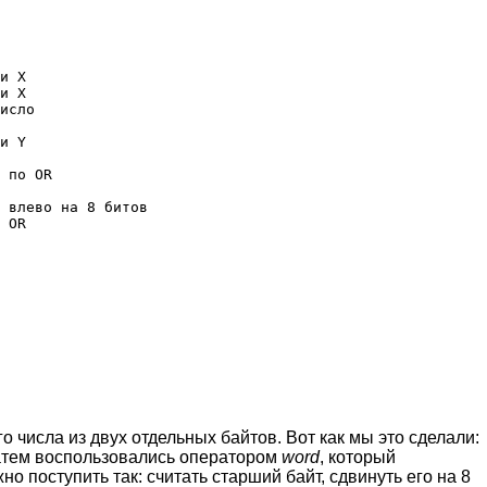
и X

и X

исло

и Y

 по OR

 влево на 8 битов

 OR

 числа из двух отдельных байтов. Вот как мы это сделали:
затем воспользовались оператором
word
, который
о поступить так: считать старший байт, сдвинуть его на 8