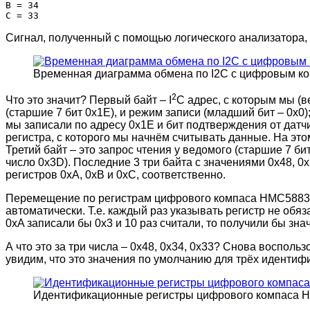
B = 34

Сигнал, полученный с помощью логического анализатора,
Временная диаграмма обмена по I2C с цифровым 
2
Что это значит? Первый байт – I
C адрес, с которым мы (в
(старшие 7 бит 0x1E), и режим записи (младший бит – 0x0)
мы записали по адресу 0x1E и бит подтверждения от дат
регистра, с которого мы начнём считывать данные. На эт
Третий байт – это запрос чтения у ведомого (старшие 7 бит
число 0x3D). Последние 3 три байта с значениями 0x48, 0
регистров 0xA, 0xB и 0xC, соответственно.
Перемещение по регистрам цифрового компаса HMC5883
автоматически. Т.е. каждый раз указывать регистр не обя
0xA записали бы 0x3 и 10 раз считали, то получили бы знач
А что это за три числа – 0x48, 0x34, 0x33? Снова воспо
увидим, что это значения по умолчанию для трёх идентиф
Идентификационные регистры цифрового компаса 