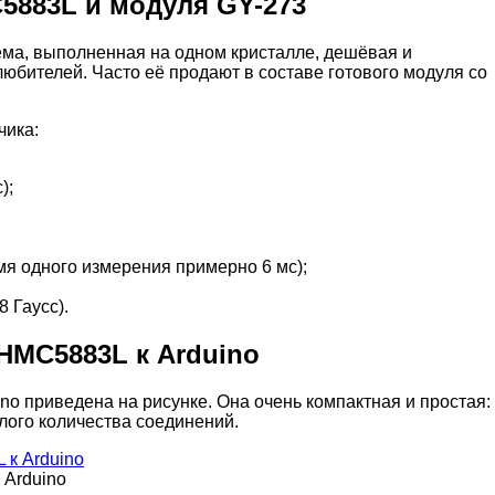
5883L и модуля GY-273
ма, выполненная на одном кристалле, дешёвая и
юбителей. Часто её продают в составе готового модуля со
чика:
);
емя одного измерения примерно 6 мс);
 Гаусс).
HMC5883L к Arduino
o приведена на рисунке. Она очень компактная и простая:
лого количества соединений.
 Arduino