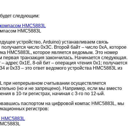
 будет следующим:
компасом HMC5883L
едущее устройство, Arduino) устанавливаем связь
; получается число 0x3C. Второй байт – число 0xA, которое
чика HMC5883L, которое является ведомым. Это номер
ом первая транзакция закончилась. Начинается следующая.
 – адрес 0x1E, 8-ой бит – операция чтения 0x1; получается
x34 и 0x33 – это ответ ведомого устройства HMC5883L из
L при непрерывном считывании осуществляется
зательно (но и не запрещено). Например, если мы вместо
ения в 10-ти регистрах, начиная с 3-го по 12-ый.
льзовавшись паспортом на цифровой компас HMC5883L, мы
икационных регистров:
HMC5883L