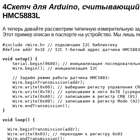
4
Скетч для Arduino, считывающи
HMC5883L
А теперь давайте рассмотрим типичную измерительную за
Этот пример описан в паспорте на устройство. Мы лишь пе
#include <Wire.h> // подключаем I2C библиотеку

#define addr 0x1E // I2C 7-битный адрес датчика HMC5883

void setup() {
    Serial.begin(9600); // инициализация последовательн
    Wire.begin(); // инициализация I2C

    // Задаём режим работы датчика HMC5883:

    Wire.beginTransmission(addr);

    Wire.write(0x00); // выбираем регистр управления CR
    Wire.write(0x70); // записываем в него 0x70 [усредн
    Wire.write(0xA0); // записываем в регистр CRB (01) 
    Wire.write(0x00); // записываем в регистр Mode (02)
}
void loop() { 
  Wire.beginTransmission(addr);

  Wire.write(0x03); // переходим к регистру 0x03

  Wire.endTransmission();
