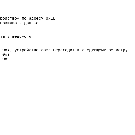
ройством по адресу 0x1E

прашивать данные   

та у ведомого

 0xA; устройство само переходит к следующему регистру

 0xB

 0xС
