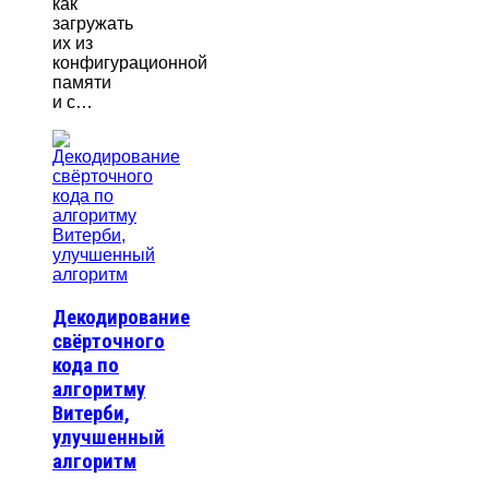
как
загружать
их из
конфигурационной
памяти
и с…
Декодирование
свёрточного
кода по
алгоритму
Витерби,
улучшенный
алгоритм