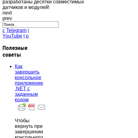
разработаны десятки совместимых
датчиков и модулей!
next
prev
c
Telegram
i
YouTube
t
p
Полезные
советы
Как
завершить
консольное
приложение
.NET с
заданным
кодом
Чтобы
вернуть при
завершении
консольного