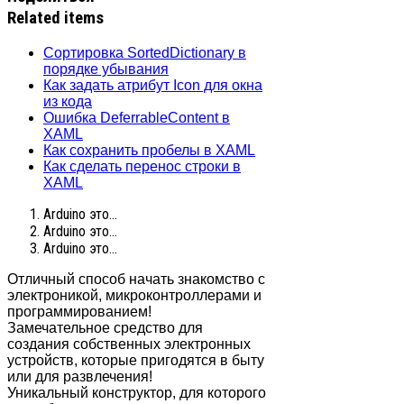
Related items
Сортировка SortedDictionary в
порядке убывания
Как задать атрибут Icon для окна
из кода
Ошибка DeferrableContent в
XAML
Как сохранить пробелы в XAML
Как сделать перенос строки в
XAML
Arduino это...
Arduino это...
Arduino это...
Отличный способ начать знакомство с
электроникой, микроконтроллерами и
программированием!
Замечательное средство для
создания собственных электронных
устройств, которые пригодятся в быту
или для развлечения!
Уникальный конструктор, для которого