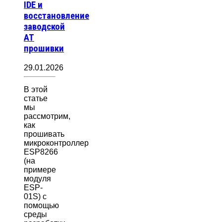
IDE и
восстановление
заводской
AT
прошивки
29.01.2026
В этой
статье
мы
рассмотрим,
как
прошивать
микроконтроллер
ESP8266
(на
примере
модуля
ESP-
01S) с
помощью
среды