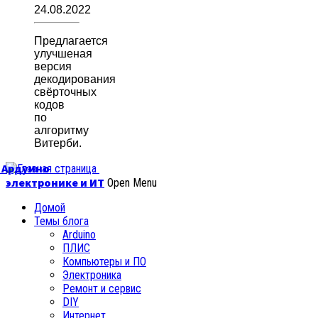
24.08.2022
Предлагается
улучшеная
версия
декодирования
свёрточных
кодов
по
алгоритму
Витерби.
б Ардуино
электронике и ИТ
Open Menu
Домой
Темы блога
Arduino
ПЛИС
Компьютеры и ПО
Электроника
Ремонт и сервис
DIY
Интернет