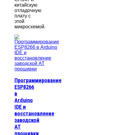
китайскую
отладочную
плату с
этой
микросхемой.
Программирование
ESP8266
в
Arduino
IDE и
восстановление
заводской
AT
прошивки