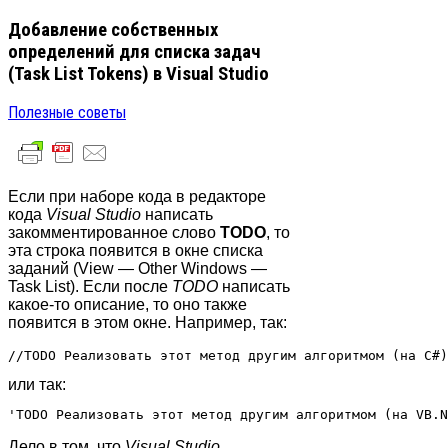
Добавление собственных
определений для списка задач
(Task List Tokens) в Visual Studio
Полезные советы
Если при наборе кода в редакторе
кода
Visual Studio
написать
закомментированное слово
TODO
, то
эта строка появится в окне списка
заданий (View — Other Windows —
Task List). Если после
TODO
написать
какое-то описание, то оно также
появится в этом окне. Например, так:
//TODO Реализовать этот метод другим алгоритмом (на C#)
или так:
'TODO Реализовать этот метод другим алгоритмом (на VB.N
Дело в том, что
Visual Studio