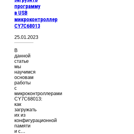
программу
в USB
микроконтроллер
CY7C68013
25.01.2023
В
данной
статье
мы
научимся
основам
работы
с
микроконтроллерами
CY7C68013:
как
загружать
их из
конфигурационной
памяти
и с…