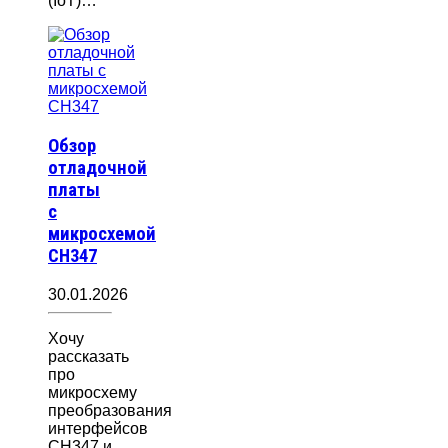
(IoT)…
Обзор
отладочной
платы
с
микросхемой
CH347
30.01.2026
Хочу
рассказать
про
микросхему
преобразования
интерфейсов
CH347 и