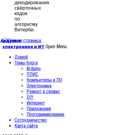
декодирования
свёрточных
кодов
по
алгоритму
Витерби.
б Ардуино
электронике и ИТ
Open Menu
Домой
Темы блога
Arduino
ПЛИС
Компьютеры и ПО
Электроника
Ремонт и сервис
DIY
Интернет
Приложения
Программирование
Сотрудничество
Карта сайта