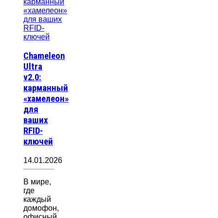
Chameleon
Ultra
v2.0:
карманный
«хамелеон»
для
ваших
RFID-
ключей
14.01.2026
В мире,
где
каждый
домофон,
офисный