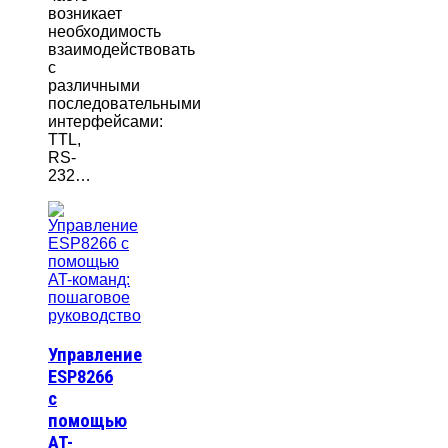
возникает
необходимость
взаимодействовать
с
различными
последовательными
интерфейсами:
TTL,
RS-
232…
Управление
ESP8266
с
помощью
AT-