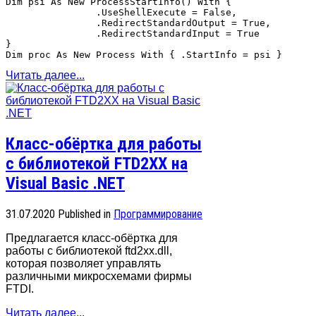
Dim psi As New ProcessStartInfo() With {

                .UseShellExecute = False,

                .RedirectStandardOutput = True,

                .RedirectStandardInput = True

}

Читать далее...
Класс-обёртка для работы
с библиотекой FTD2XX на
Visual Basic .NET
31.07.2020
Published in
Программирование
Предлагается класс-обёртка для
работы с библиотекой ftd2xx.dll,
которая позволяет управлять
различными микросхемами фирмы
FTDI.
Читать далее...