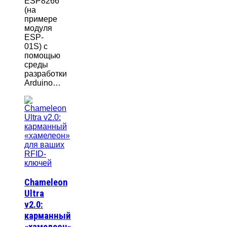
ESP8266
(на
примере
модуля
ESP-
01S) с
помощью
среды
разработки
Arduino…
Chameleon
Ultra
v2.0:
карманный