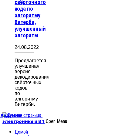
свёрточного
кода по
алгоритму
Витерби,
улучшенный
алгоритм
24.08.2022
Предлагается
улучшеная
версия
декодирования
свёрточных
кодов
по
алгоритму
Витерби.
б Ардуино
электронике и ИТ
Open Menu
Домой