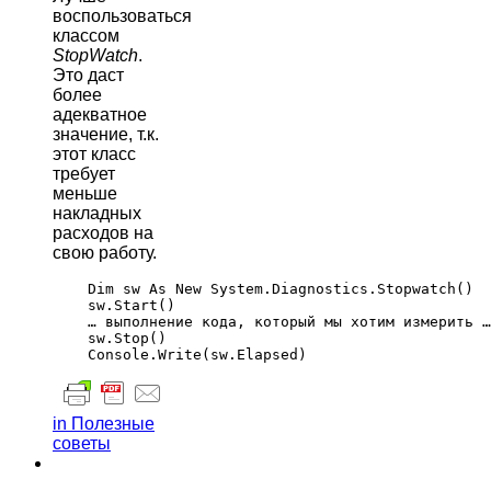
воспользоваться
классом
StopWatch
.
Это даст
более
адекватное
значение, т.к.
этот класс
требует
меньше
накладных
расходов на
свою работу.
    Dim sw As New System.Diagnostics.Stopwatch()

    sw.Start()

    … выполнение кода, который мы хотим измерить …

    sw.Stop()

in Полезные
советы