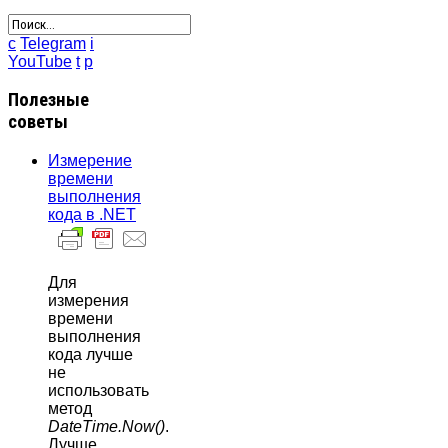
c
Telegram
i
YouTube
t
p
Полезные
советы
Измерение
времени
выполнения
кода в .NET
Для
измерения
времени
выполнения
кода лучше
не
использовать
метод
DateTime.Now()
.
Лучше