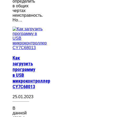
определить
в общих
чертах
неисправность.
Но…
Как
загрузить
программу
в USB
микроконтроллер
CY7C68013
25.01.2023
В
данной