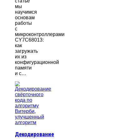
статье
мы
научимся
основам
работы
с
микроконтроллерами
CY7C68013:
как
загружать
их из
конфигурационной
памяти
и с…
Декодирование