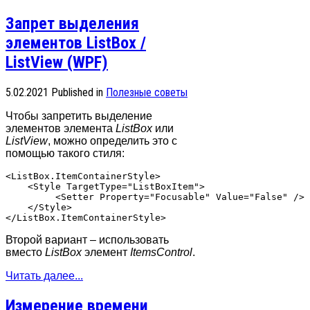
Запрет выделения
элементов ListBox /
ListView (WPF)
5.02.2021
Published in
Полезные советы
Чтобы запретить выделение
элементов элемента
ListBox
или
ListView
, можно определить это с
помощью такого стиля:
<ListBox.ItemContainerStyle>

    <Style TargetType="ListBoxItem">

         <Setter Property="Focusable" Value="False" />

    </Style>

Второй вариант – использовать
вместо
ListBox
элемент
ItemsControl
.
Читать далее...
Измерение времени