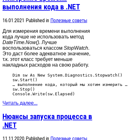
выполнения кода в .NET
16.01.2021
Published in
Полезные советы
Для измерения времени выполнения
кода лучше не использовать метод
DateTime.Now()
. Лучше
воспользоваться классом
StopWatch
.
Это даст более адекватное значение,
т.к. этот класс требует меньше
накладных расходов на свою работу.
    Dim sw As New System.Diagnostics.Stopwatch()

    sw.Start()

    … выполнение кода, который мы хотим измерить …

    sw.Stop()

Читать далее...
Нюансы запуска процесса в
.NET
11.11.2020
Published in
Полезные советы