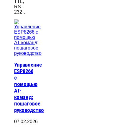
TTL,
RS-
232…
Управление
ESP8266
с
помощью
AT-
команд:
пошаговое
руководство
07.02.2026