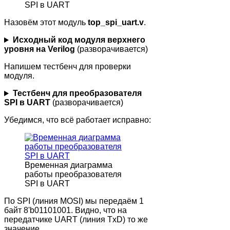
SPI в UART
Назовём этот модуль
top_spi_uart.v
.
Исходный код модуля верхнего
уровня на Verilog
(разворачивается)
Напишем тестбенч для проверки
модуля.
Тестбенч для преобразователя
SPI в UART
(разворачивается)
Убедимся, что всё работает исправно:
Временная диаграмма
работы преобразователя
SPI в UART
По SPI (линия MOSI) мы передаём 1
байт 8'b01101001. Видно, что на
передатчике UART (линия TxD) то же
значение.