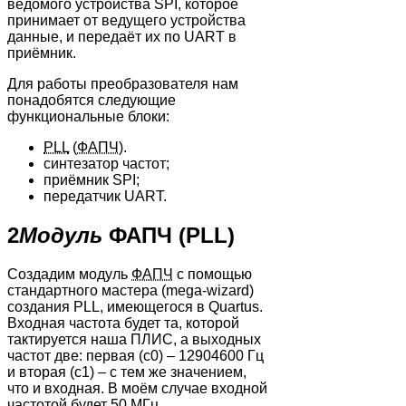
ведомого устройства SPI, которое
принимает от ведущего устройства
данные, и передаёт их по UART в
приёмник.
Для работы преобразователя нам
понадобятся следующие
функциональные блоки:
PLL
(
ФАПЧ
).
синтезатор частот;
приёмник SPI;
передатчик UART.
2
Модуль
ФАПЧ (PLL)
Создадим модуль
ФАПЧ
с помощью
стандартного мастера (mega-wizard)
создания PLL, имеющегося в Quartus.
Входная частота будет та, которой
тактируется наша ПЛИС, а выходных
частот две: первая (с0) – 12904600 Гц
и вторая (с1) – с тем же значением,
что и входная. В моём случае входной
частотой будет 50
МГц
.