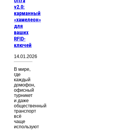
Ultra
v2.0:
карманный
«хамелеон»
для
ваших
RFID-
ключей
14.01.2026
В мире,
где
каждый
домофон,
офисный
турникет
и даже
общественный
транспорт
всё
чаще
используют