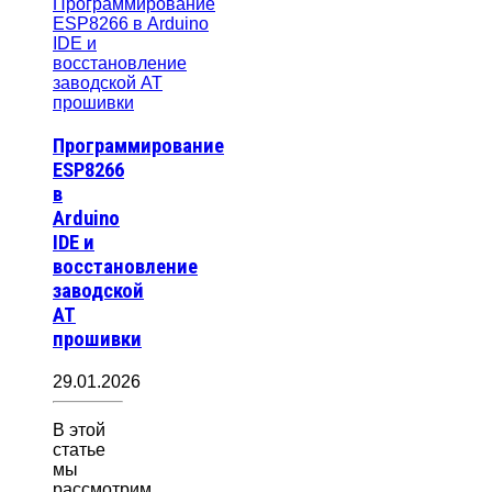
Программирование
ESP8266
в
Arduino
IDE и
восстановление
заводской
AT
прошивки
29.01.2026
В этой
статье
мы
рассмотрим,