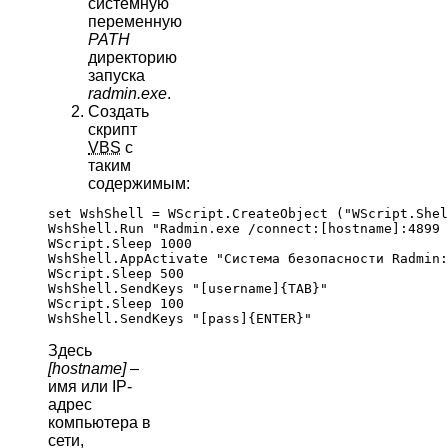
системную
переменную
PATH
директорию
запуска
radmin.exe
.
Создать
скрипт
VBS
с
таким
содержимым:
set WshShell = WScript.CreateObject ("WScript.Shel
WshShell.Run "Radmin.exe /connect:[hostname]:4899 
WScript.Sleep 1000

WshShell.AppActivate "Система безопасности Radmin:
WScript.Sleep 500

WshShell.SendKeys "[username]{TAB}"

WScript.Sleep 100

Здесь
[hostname]
–
имя или IP-
адрес
компьютера в
сети,