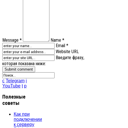
Message *
Name *
Email *
Website URL
Введите фразу,
которая показана ниже:
c
Telegram
i
YouTube
t
p
Полезные
советы
Как при
подключении
к серверу