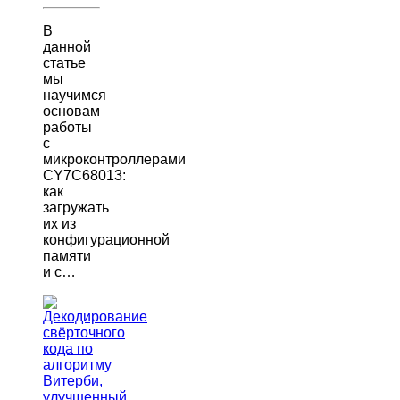
В
данной
статье
мы
научимся
основам
работы
с
микроконтроллерами
CY7C68013:
как
загружать
их из
конфигурационной
памяти
и с…