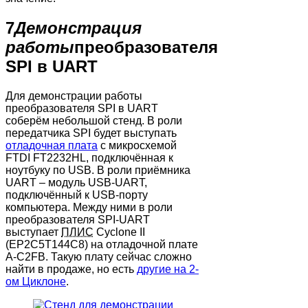
7
Демонстрация
работы
преобразователя
SPI в UART
Для демонстрации работы
преобразователя SPI в UART
соберём небольшой стенд. В роли
передатчика SPI будет выступать
отладочная плата
с микросхемой
FTDI FT2232HL, подключённая к
ноутбуку по USB. В роли приёмника
UART – модуль USB-UART,
подключённый к USB-порту
компьютера. Между ними в роли
преобразователя SPI-UART
выступает
ПЛИС
Cyclone II
(EP2C5T144C8) на отладочной плате
A-C2FB. Такую плату сейчас сложно
найти в продаже, но есть
другие на 2-
ом Циклоне
.