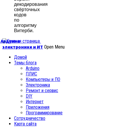
декодирования
свёрточных
кодов
по
алгоритму
Витерби.
б Ардуино
электронике и ИТ
Open Menu
Домой
Темы блога
Arduino
ПЛИС
Компьютеры и ПО
Электроника
Ремонт и сервис
DIY
Интернет
Приложения
Программирование
Сотрудничество
Карта сайта