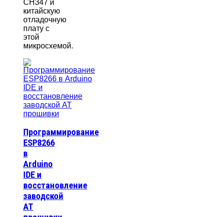
CH347 и
китайскую
отладочную
плату с
этой
микросхемой.
Программирование
ESP8266
в
Arduino
IDE и
восстановление
заводской
AT