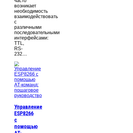
часто
возникает
необходимость
взаимодействовать
с
различными
последовательными
интерфейсами:
TTL,
RS-
232…
Управление
ESP8266
с
помощью