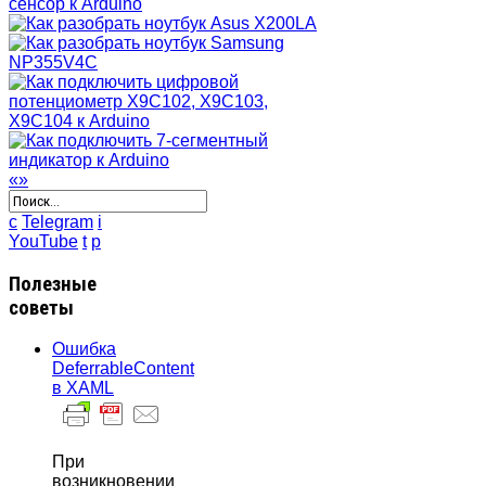
«
»
c
Telegram
i
YouTube
t
p
Полезные
советы
Ошибка
DeferrableContent
в XAML
При
возникновении