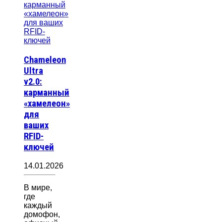
Chameleon
Ultra
v2.0:
карманный
«хамелеон»
для
ваших
RFID-
ключей
14.01.2026
В мире,
где
каждый
домофон,