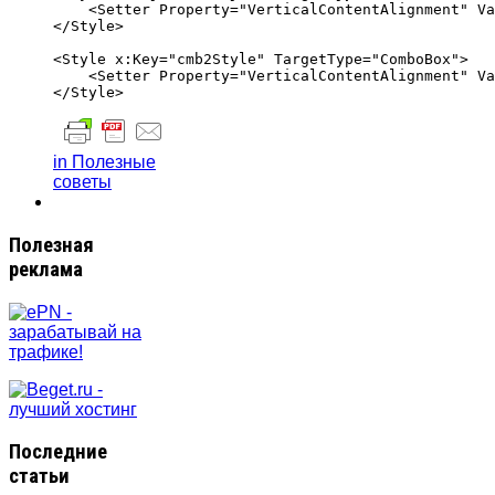
    <Setter Property="VerticalContentAlignment" Va
</Style>

<Style x:Key="cmb2Style" TargetType="ComboBox">

    <Setter Property="VerticalContentAlignment" Va
in Полезные
советы
Полезная
реклама
Последние
статьи