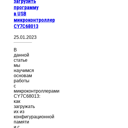
загрузить
программу
в USB
микроконтроллер
CY7C68013
25.01.2023
В
данной
статье
мы
научимся
основам
работы
с
микроконтроллерами
CY7C68013:
как
загружать
их из
конфигурационной
памяти
и с…