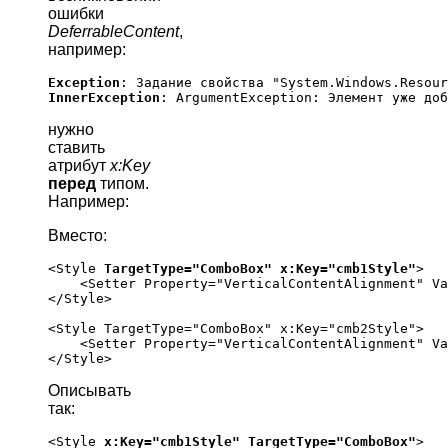
ошибки
DeferrableContent
,
например:
Exception
InnerException
нужно
ставить
атрибут
x:Key
перед
типом.
Например:
Вместо:
<Style 
TargetType="ComboBox" x:Key="cmb1Style"
>

    <Setter Property="VerticalContentAlignment" Va
</Style>

<Style TargetType="ComboBox" x:Key="cmb2Style">

    <Setter Property="VerticalContentAlignment" Va
Описывать
так:
<Style 
x:Key="cmb1Style" TargetType="ComboBox"
>
