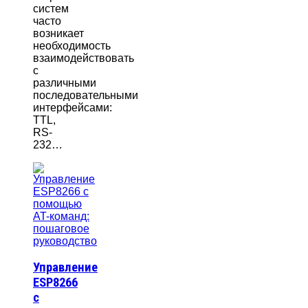
систем
часто
возникает
необходимость
взаимодействовать
с
различными
последовательными
интерфейсами:
TTL,
RS-
232…
Управление
ESP8266
с