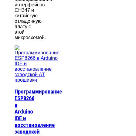
интерфейсов
CH347 и
китайскую
отладочную
плату с
этой
микросхемой.
Программирование
ESP8266
в
Arduino
IDE и
восстановление
заводской