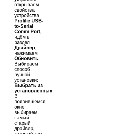
открываем
свойства
устройства
Profilic USB-
to-Serial
Comm Port
,
идём в
раздел
Драйвер
,
нажимаем
Обновить
.
Выбираем
способ
ручной
установки:
Выбрать из
установленных
.
В
появившемся
окне
выбираем
самый
старый
драйвер,
который там