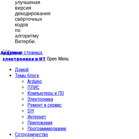
улучшеная
версия
декодирования
свёрточных
кодов
по
алгоритму
Витерби.
б Ардуино
электронике и ИТ
Open Menu
Домой
Темы блога
Arduino
ПЛИС
Компьютеры и ПО
Электроника
Ремонт и сервис
DIY
Интернет
Приложения
Программирование
Сотрудничество