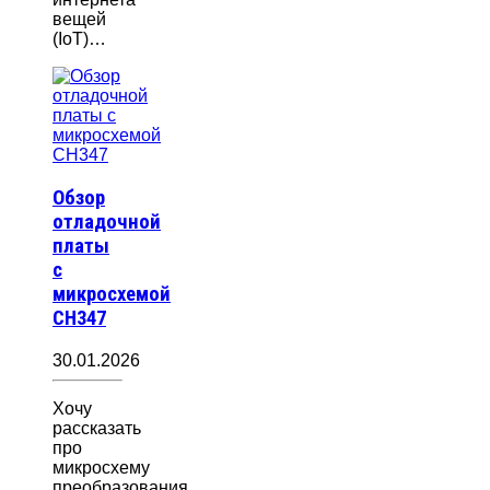
вещей
(IoT)…
Обзор
отладочной
платы
с
микросхемой
CH347
30.01.2026
Хочу
рассказать
про
микросхему
преобразования