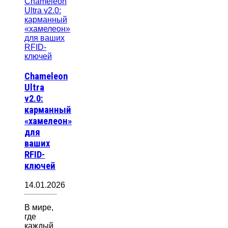
Chameleon
Ultra
v2.0:
карманный
«хамелеон»
для
ваших
RFID-
ключей
14.01.2026
В мире,
где
каждый