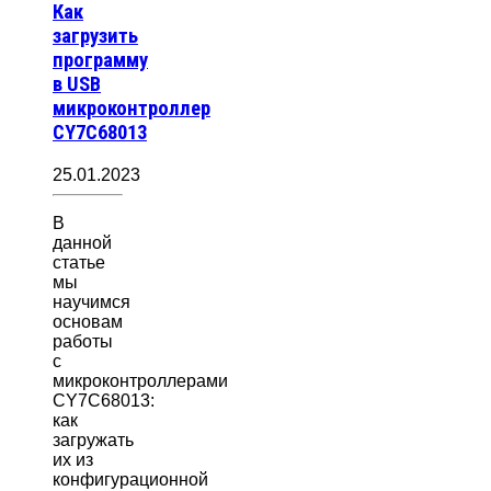
Как
загрузить
программу
в USB
микроконтроллер
CY7C68013
25.01.2023
В
данной
статье
мы
научимся
основам
работы
с
микроконтроллерами
CY7C68013:
как
загружать
их из
конфигурационной