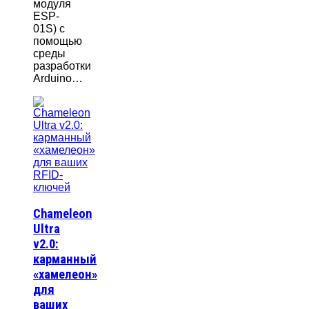
модуля
ESP-
01S) с
помощью
среды
разработки
Arduino…
Chameleon
Ultra
v2.0:
карманный
«хамелеон»
для
ваших