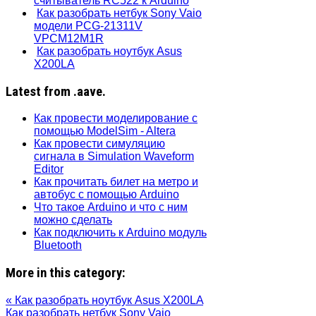
считыватель RC522 к Arduino
Как разобрать нетбук Sony Vaio
модели PCG-21311V
VPCM12M1R
Как разобрать ноутбук Asus
X200LA
Latest from .aave.
Как провести моделирование с
помощью ModelSim - Altera
Как провести симуляцию
сигнала в Simulation Waveform
Editor
Как прочитать билет на метро и
автобус с помощью Arduino
Что такое Arduino и что с ним
можно сделать
Как подключить к Arduino модуль
Bluetooth
More in this category:
« Как разобрать ноутбук Asus X200LA
Как разобрать нетбук Sony Vaio