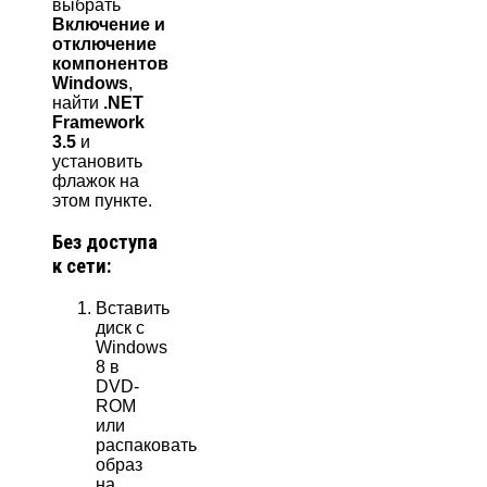
выбрать
Включение и
отключение
компонентов
Windows
,
найти
.NET
Framework
3.5
и
установить
флажок на
этом пункте.
Без доступа
к сети:
Вставить
диск с
Windows
8 в
DVD-
ROM
или
распаковать
образ
на