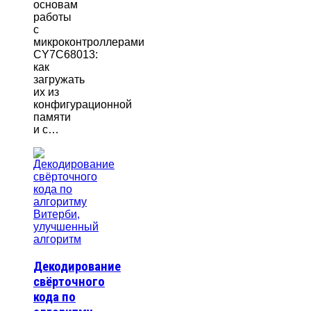
основам
работы
с
микроконтроллерами
CY7C68013:
как
загружать
их из
конфигурационной
памяти
и с…
Декодирование
свёрточного
кода по