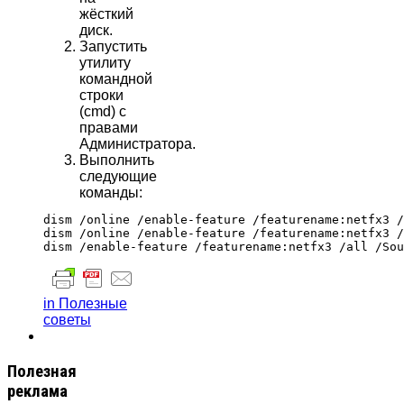
жёсткий
диск.
Запустить
утилиту
командной
строки
(cmd) с
правами
Администратора.
Выполнить
следующие
команды:
dism /online /enable-feature /featurename:netfx3 /
dism /online /enable-feature /featurename:netfx3 /
in Полезные
советы
Полезная
реклама