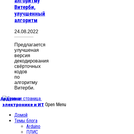
алгоритму
Витерби,
улучшенный
алгоритм
24.08.2022
Предлагается
улучшеная
версия
декодирования
свёрточных
кодов
по
алгоритму
Витерби.
б Ардуино
электронике и ИТ
Open Menu
Домой
Темы блога
Arduino
ПЛИС