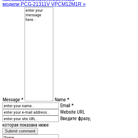
модели PCG-21311V VPCM12M1R »
Message *
Name *
Email *
Website URL
Введите фразу,
которая показана ниже: