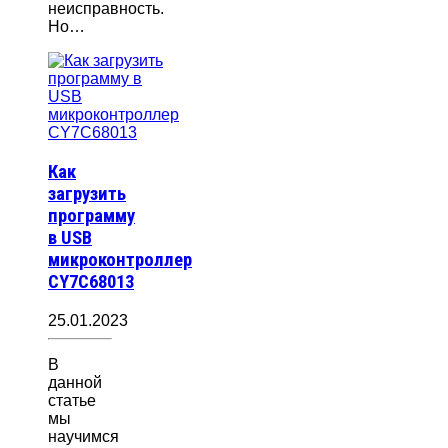
неисправность.
Но…
Как
загрузить
программу
в USB
микроконтроллер
CY7C68013
25.01.2023
В
данной
статье
мы
научимся