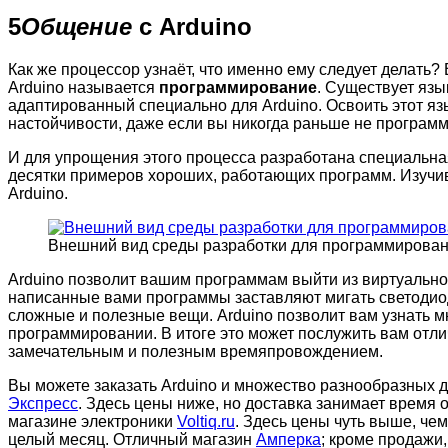
5
Общение
с Arduino
Как же процессор узнаёт, что именно ему следует делать
Arduino называется
программирование
. Существует яз
адаптированный специально для Arduino. Освоить этот я
настойчивости, даже если вы никогда раньше не програм
И для упрощения этого процесса разработана специальн
десятки примеров хороших, работающих программ. Изучив 
Arduino.
Внешний вид среды разработки для программировани
Arduino позволит вашим программам выйти из виртуальног
написанные вами программы заставляют мигать светодиод 
сложные и полезные вещи. Arduino позволит вам узнать мн
программировании. В итоге это может послужить вам отли
замечательным и полезным времяпровождением.
Вы можете заказать Arduino и множество разнообразных д
Экспресс
. Здесь цены ниже, но доставка занимает время о
магазине электроники
Voltiq.ru
. Здесь цены чуть выше, чем
целый месяц. Отличный магазин
Амперка
; кроме продажи