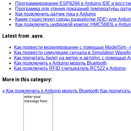
Программирование ESP8266 в Arduino IDE и восста
Программа для чтения показаний температуры дат
Как подключить датчик тока к Arduino
Какие существуют среды разработки (IDE) для Ardui
Как подключить цифровой компас HMC5883L к Ardui
Latest from .aave.
Как провести моделирование с помощью ModelSim - A
Как провести симуляцию сигнала в Simulation Wavefo
Как прочитать билет на метро и автобус с помощью A
Как подключить к Arduino модуль Bluetooth
Как подключить RFID считыватель RC522 к Arduino
More in this category:
« Как подключить к Arduino модуль Bluetooth
Как прочитать