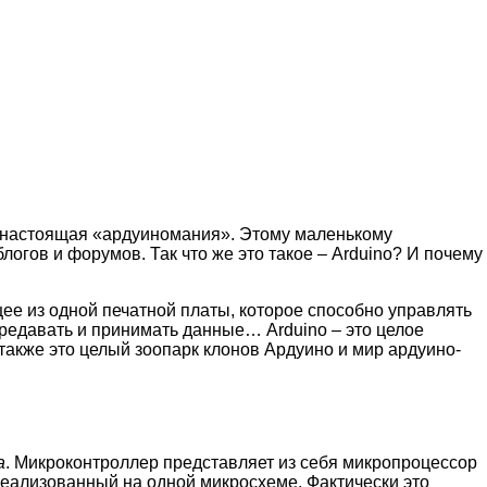
я настоящая «ардуиномания». Этому маленькому
логов и форумов. Так что же это такое – Arduino? И почему
ее из одной печатной платы, которое способно управлять
редавать и принимать данные… Arduino – это целое
также это целый зоопарк клонов Ардуино и мир ардуино-
a
. Микроконтроллер представляет из себя микропроцессор
еализованный на одной микросхеме. Фактически это