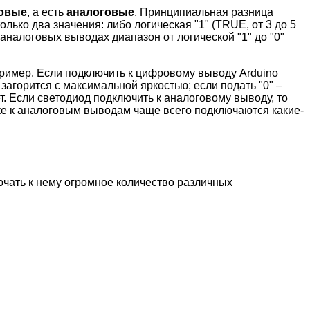
овые
, а есть
аналоговые
. Принципиальная разница
лько два значения: либо логическая "1" (TRUE, от 3 до 5
на аналоговых выводах диапазон от логической "1" до "0"
ример. Если подключить к цифровому выводу Arduino
 загорится с максимальной яркостью; если подать "0" –
т. Если светодиод подключить к аналоговому выводу, то
ке к аналоговым выводам чаще всего подключаются какие-
лючать к нему огромное количество различных