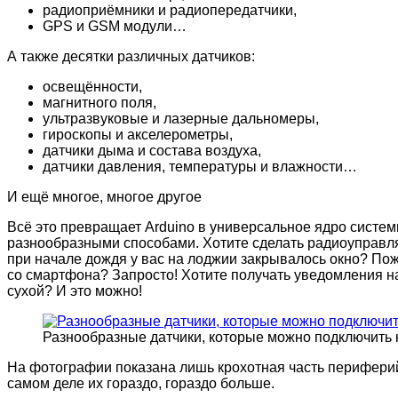
радиоприёмники и радиопередатчики,
GPS и GSM модули…
А также десятки различных датчиков:
освещённости,
магнитного поля,
ультразвуковые и лазерные дальномеры,
гироскопы и акселерометры,
датчики дыма и состава воздуха,
датчики давления, температуры и влажности…
И ещё многое, многое другое
Всё это превращает Arduino в универсальное ядро систе
разнообразными способами. Хотите сделать радиоуправл
при начале дождя у вас на лоджии закрывалось окно? По
со смартфона? Запросто! Хотите получать уведомления на
сухой? И это можно!
Разнообразные датчики, которые можно подключить к
На фотографии показана лишь крохотная часть периферий
самом деле их гораздо, гораздо больше.