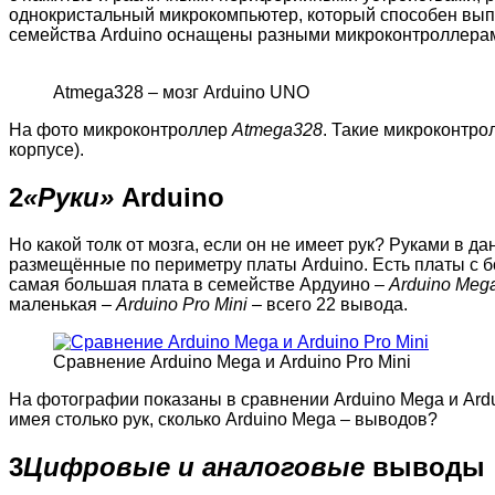
однокристальный микрокомпьютер, который способен выпо
семейства Arduino оснащены разными микроконтроллера
Atmega328 – мозг Arduino UNO
На фото микроконтроллер
Atmega328
. Такие микроконтро
корпусе).
2
«Руки»
Arduino
Но какой толк от мозга, если он не имеет рук? Руками в д
размещённые по периметру платы Arduino. Есть платы с 
самая большая плата в семействе Ардуино –
Arduino Meg
маленькая –
Arduino Pro Mini
– всего 22 вывода.
Сравнение Arduino Mega и Arduino Pro Mini
На фотографии показаны в сравнении Arduino Mega и Ardui
имея столько рук, сколько Arduino Mega – выводов?
3
Цифровые и аналоговые
выводы