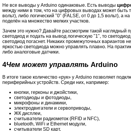
Не все выводы у Arduino одинаковые. Есть выводы
цифр
между ними в том, что на цифровых выводах может быть то
вольт), либо логический "0" (FALSE, от 0 до 1,5 вольт), а 
поделён на множество мелких участков.
Зачем это нужно? Давайте рассмотрим такой наглядный п
светодиод и подать на вывод логическую "1", то светодиод
светодиод погаснет. Никаких промежуточных вариантов не
яркостью светодиода можно управлять плавно. На практи
либо аналоговые датчики.
4
Чем может управлять
Arduino
В итоге такое количество «рук» у Arduino позволяет подк
периферийных устройств. Среди них, например:
кнопки, герконы и джойстики,
светодиоды и фотодиоды,
микрофоны и динамики,
электродвигатели и сервоприводы,
ЖК дисплеи,
считыватели радиометок (RFID и NFC),
bluetooth, WiFi и Ethernet модули,
считыватели SD карт,