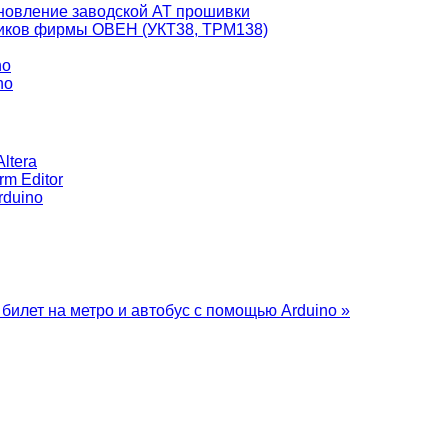
новление заводской AT прошивки
чиков фирмы ОВЕН (УКТ38, ТРМ138)
no
no
ltera
rm Editor
rduino
 билет на метро и автобус с помощью Arduino »