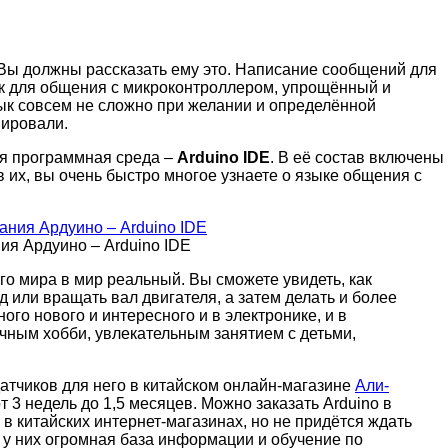
? Вы должны рассказать ему это. Написание сообщений для
ык для общения с микроконтроллером, упрощённый и
зык совсем не сложно при желании и определённой
мировали.
ая программная среда –
Arduino IDE
. В её состав включены
их, вы очень быстро многое узнаете о языке общения с
я Ардуино – Arduino IDE
о мира в мир реальный. Вы сможете увидеть, как
или вращать вал двигателя, а затем делать и более
ого нового и интересного и в электронике, и в
чным хобби, увлекательным занятием с детьми,
атчиков для него в китайском онлайн-магазине
Али-
т 3 недель до 1,5 месяцев. Можно заказать Arduino в
 в китайских интернет-магазинах, но не придётся ждать
, у них огромная база информации и обучение по