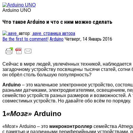
Arduino UNO
Что такое Arduino и что с ним можно сделать
автор:
.aave.
страница автора
Be the first to comment!
Arduino
Четверг, 14 Январь 2016
Сейчас в мире людей, увлечённых техникой, наблюдаетс
загадочному устройству посвящены тысячи статей, сотни б
он обрёл столь большую популярность?
Arduino
– это маленькое электронное устройство, состоящ
разными датчиками, электродвигателями, освещением, пе
семейство устройств разных размеров и возможностей. А 
совместимых устройств. Но давайте обо всём по порядку.
1
«Мозг»
Arduino
«Мозг» Arduino – это
микроконтроллер
семейства
Atmeg
с памятью и различными периферийными устройствами, р