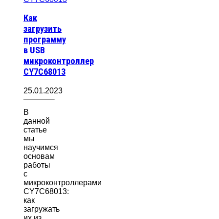
Как
загрузить
программу
в USB
микроконтроллер
CY7C68013
25.01.2023
В
данной
статье
мы
научимся
основам
работы
с
микроконтроллерами
CY7C68013:
как
загружать
их из