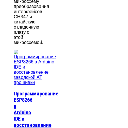
микросхему
преобразования
интерфейсов
CH347 и
китайскую
отладочную
плату с
этой
микросхемой.
Программирование
ESP8266
в
Arduino
IDE и
восстановление