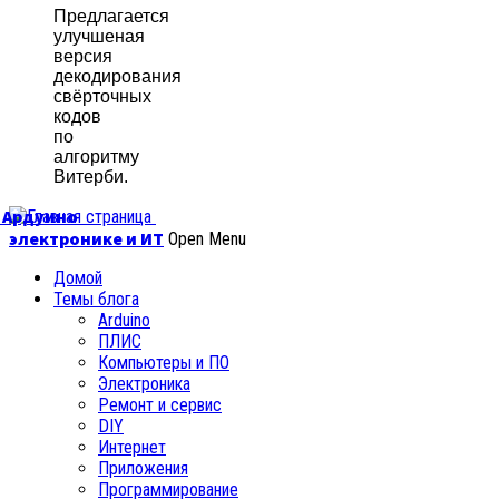
Предлагается
улучшеная
версия
декодирования
свёрточных
кодов
по
алгоритму
Витерби.
б Ардуино
электронике и ИТ
Open Menu
Домой
Темы блога
Arduino
ПЛИС
Компьютеры и ПО
Электроника
Ремонт и сервис
DIY
Интернет
Приложения
Программирование