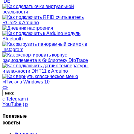
«
»
c
Telegram
i
YouTube
t
p
Полезные
советы
Установка