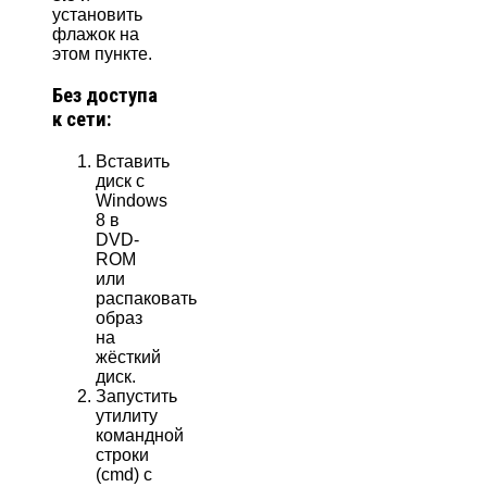
установить
флажок на
этом пункте.
Без доступа
к сети:
Вставить
диск с
Windows
8 в
DVD-
ROM
или
распаковать
образ
на
жёсткий
диск.
Запустить
утилиту
командной
строки
(cmd) с