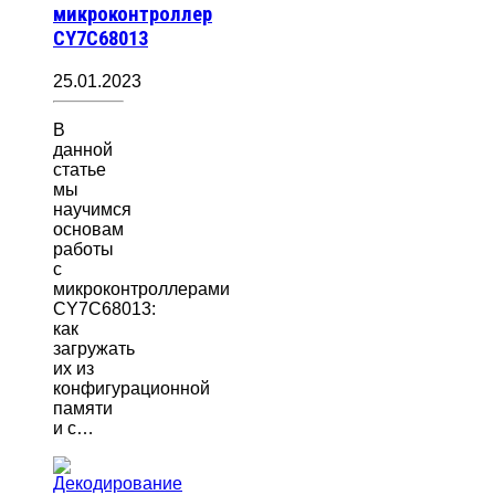
микроконтроллер
CY7C68013
25.01.2023
В
данной
статье
мы
научимся
основам
работы
с
микроконтроллерами
CY7C68013:
как
загружать
их из
конфигурационной
памяти
и с…