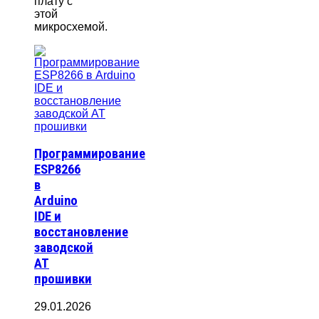
плату с
этой
микросхемой.
Программирование
ESP8266
в
Arduino
IDE и
восстановление
заводской
AT
прошивки
29.01.2026