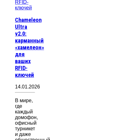
Chameleon
Ultra
v2.0:
карманный
«хамелеон»
для
ваших
RFID-
ключей
14.01.2026
В мире,
где
каждый
домофон,
офисный
турникет
и даже
общественный