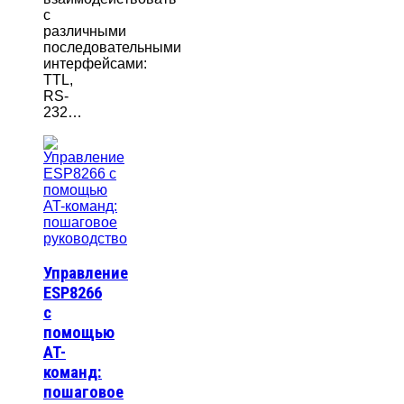
с
различными
последовательными
интерфейсами:
TTL,
RS-
232…
Управление
ESP8266
с
помощью
AT-
команд:
пошаговое