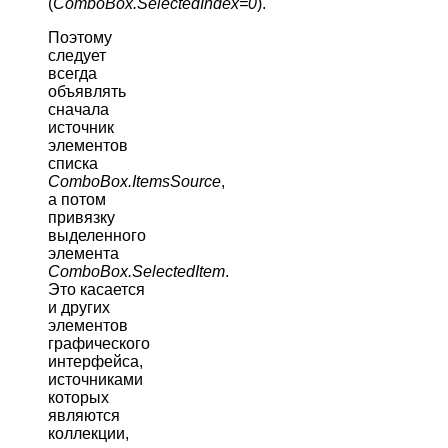
(
ComboBox.SelectedIndex=0
).
Поэтому
следует
всегда
объявлять
сначала
источник
элементов
списка
ComboBox.ItemsSource
,
а потом
привязку
выделенного
элемента
ComboBox.SelectedItem
.
Это касается
и других
элементов
графического
интерфейса,
источниками
которых
являются
коллекции,