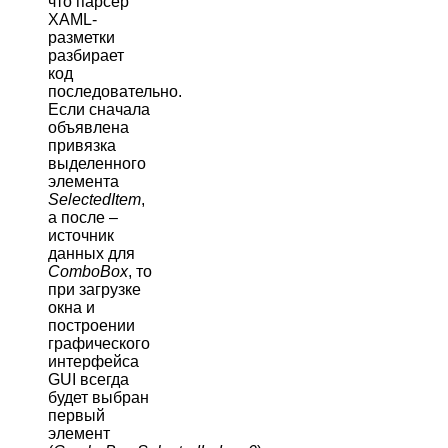
что парсер
XAML-
разметки
разбирает
код
последовательно.
Если сначала
объявлена
привязка
выделенного
элемента
SelectedItem
,
а после –
источник
данных для
ComboBox
, то
при загрузке
окна и
построении
графического
интерфейса
GUI всегда
будет выбран
первый
элемент