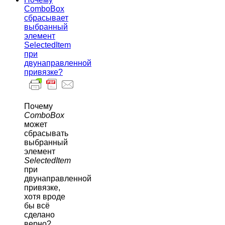
ComboBox
сбрасывает
выбранный
элемент
SelectedItem
при
двунаправленной
привязке?
Почему
ComboBox
может
сбрасывать
выбранный
элемент
SelectedItem
при
двунаправленной
привязке,
хотя вроде
бы всё
сделано
верно?