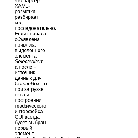
что парсер
XAML-
разметки
разбирает
код
последовательно.
Если сначала
объявлена
привязка
выделенного
элемента
SelectedItem
,
а после –
источник
данных для
ComboBox
, то
при загрузке
окна и
построении
графического
интерфейса
GUI всегда
будет выбран
первый
элемент