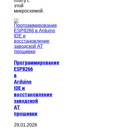
плату с
этой
микросхемой.
Программирование
ESP8266
в
Arduino
IDE и
восстановление
заводской
AT
прошивки
29.01.2026