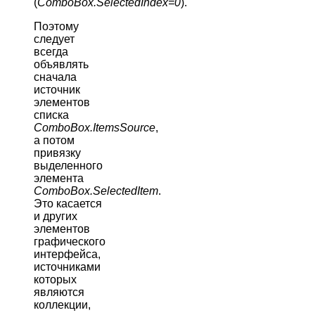
(
ComboBox.SelectedIndex=0
).
Поэтому
следует
всегда
объявлять
сначала
источник
элементов
списка
ComboBox.ItemsSource
,
а потом
привязку
выделенного
элемента
ComboBox.SelectedItem
.
Это касается
и других
элементов
графического
интерфейса,
источниками
которых
являются
коллекции,