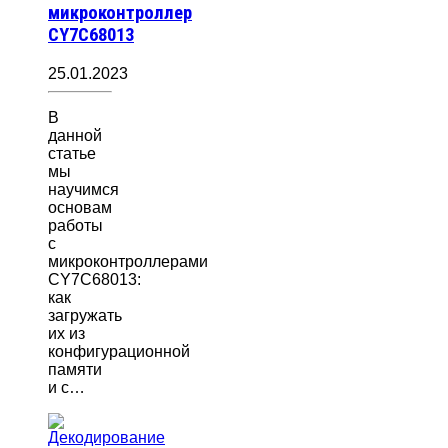
микроконтроллер
CY7C68013
25.01.2023
В
данной
статье
мы
научимся
основам
работы
с
микроконтроллерами
CY7C68013:
как
загружать
их из
конфигурационной
памяти
и с…