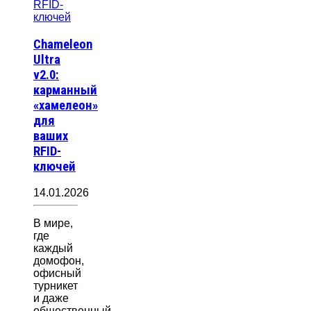
Chameleon
Ultra
v2.0:
карманный
«хамелеон»
для
ваших
RFID-
ключей
14.01.2026
В мире,
где
каждый
домофон,
офисный
турникет
и даже
общественный