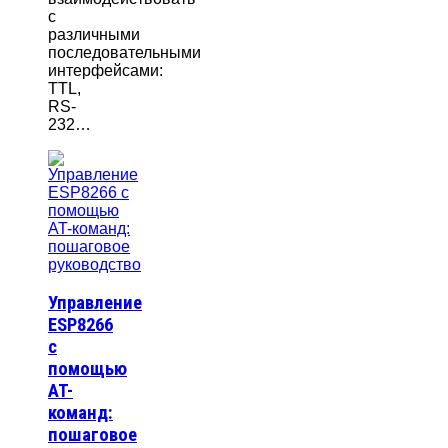
с
различными
последовательными
интерфейсами:
TTL,
RS-
232…
Управление
ESP8266
с
помощью
AT-
команд:
пошаговое