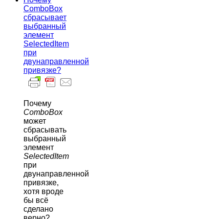
ComboBox
сбрасывает
выбранный
элемент
SelectedItem
при
двунаправленной
привязке?
Почему
ComboBox
может
сбрасывать
выбранный
элемент
SelectedItem
при
двунаправленной
привязке,
хотя вроде
бы всё
сделано
верно?