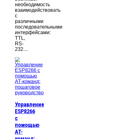
необходимость
взаимодействовать
с
различными
последовательными
интерфейсами:
TTL,
RS-
232…
Управление
ESP8266
с
помощью
AT-
команд: