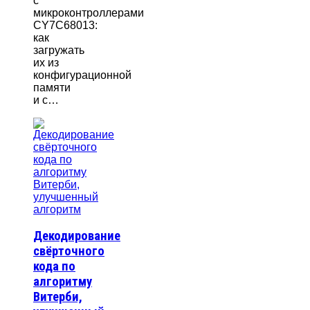
с
микроконтроллерами
CY7C68013:
как
загружать
их из
конфигурационной
памяти
и с…
Декодирование
свёрточного
кода по
алгоритму
Витерби,