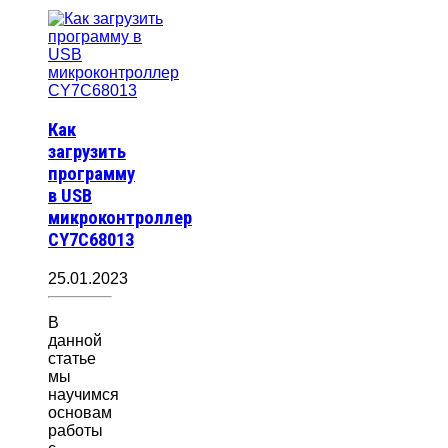
Как
загрузить
программу
в USB
микроконтроллер
CY7C68013
25.01.2023
В
данной
статье
мы
научимся
основам
работы