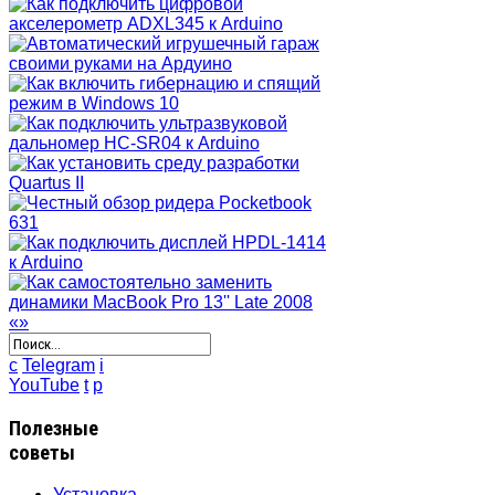
«
»
c
Telegram
i
YouTube
t
p
Полезные
советы
Установка