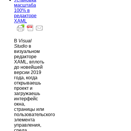
масштаба
100% в
редакторе
XAML
В
Visual
Studio
в
визуальном
редакторе
XAML, вплоть
до новейшей
версии 2019
года, когда
открываешь
проект и
загружаешь
интерфейс
окна,
страницы или
пользовательского
элемента
управления,
среда