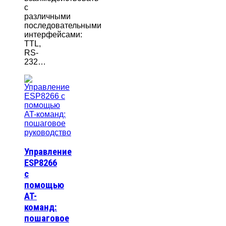
с
различными
последовательными
интерфейсами:
TTL,
RS-
232…
Управление
ESP8266
с
помощью
AT-
команд:
пошаговое