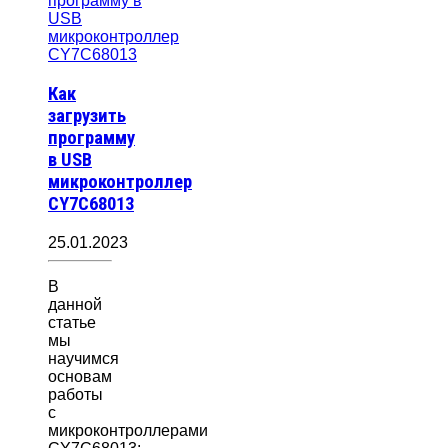
Как
загрузить
программу
в USB
микроконтроллер
CY7C68013
25.01.2023
В
данной
статье
мы
научимся
основам
работы
с
микроконтроллерами