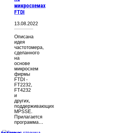
микросхемах
FTDI
13.08.2022
Описана
идея
частотомера,
сделанного
на
основе
микросхем
фирмы
FTDI -
FT2232,
FT4232
и
других,
поддерживающих
MPSSE.
Прилагается
программа…
б Ардуино