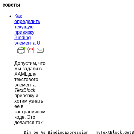
советы
Как
определить
текущую
привязку
Binding
элемента UI
Допустим, что
мы задали в
XAML для
текстового
элемента
TextBlock
привязку и
хотим узнать
её в
застраничном
коде. Это
делается так:
    Dim be As BindingExpression = myTextBlock.GetB