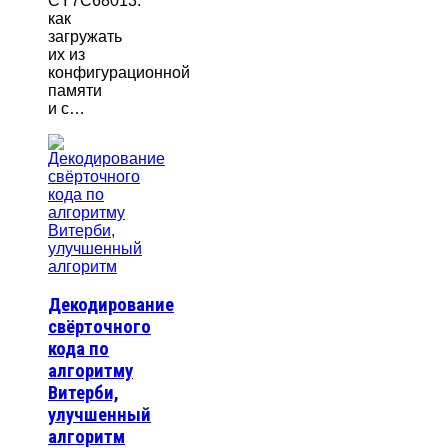
CY7C68013:
как
загружать
их из
конфигурационной
памяти
и с…
Декодирование
свёрточного
кода по
алгоритму
Витерби,
улучшенный
алгоритм