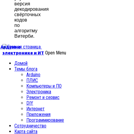
версия
декодирования
свёрточных
кодов
по
алгоритму
Витерби.
б Ардуино
электронике и ИТ
Open Menu
Домой
Темы блога
Arduino
ПЛИС
Компьютеры и ПО
Электроника
Ремонт и сервис
DIY
Интернет
Приложения
Программирование
Сотрудничество
Карта сайта