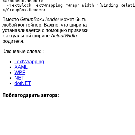
<GroupBox.Header>

  <TextBlock TextWrapping="Wrap" Width="{Binding Relati
Вместо
GroupBox.Header
может быть
любой контейнер. Важно, что ширина
устанавливается с помощью привязки
к актуальной ширине
ActualWidth
родителя.
Ключевые слова: :
TextWrapping
XAML
WPF
NET
dotNET
Поблагодарить автора: