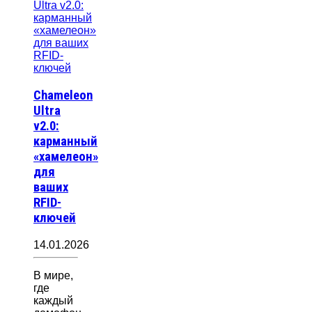
Chameleon
Ultra
v2.0:
карманный
«хамелеон»
для
ваших
RFID-
ключей
14.01.2026
В мире,
где
каждый