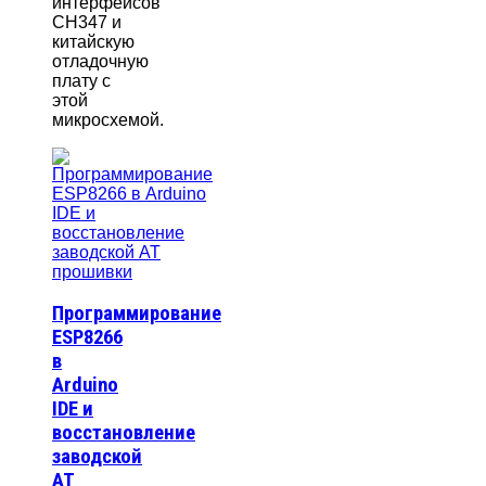
интерфейсов
CH347 и
китайскую
отладочную
плату с
этой
микросхемой.
Программирование
ESP8266
в
Arduino
IDE и
восстановление
заводской
AT