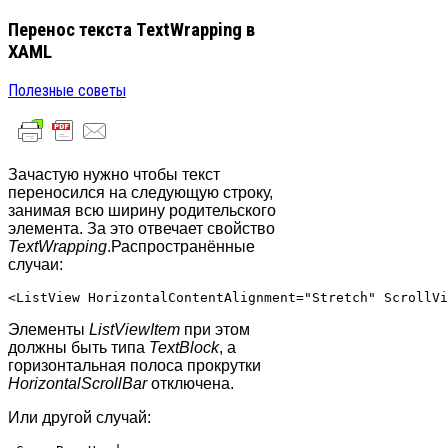
Перенос текста TextWrapping в
XAML
Полезные советы
Зачастую нужно чтобы текст
переносился на следующую строку,
занимая всю ширину родительского
элемента. За это отвечает свойство
TextWrapping
.Распространённые
случаи:
Элементы
ListViewItem
при этом
должны быть типа
TextBlock
, а
горизонтальная полоса прокрутки
HorizontalScrollBar
отключена.
Или другой случай: