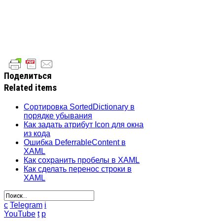
Поделиться
Related items
Сортировка SortedDictionary в
порядке убывания
Как задать атрибут Icon для окна
из кода
Ошибка DeferrableContent в
XAML
Как сохранить пробелы в XAML
Как сделать перенос строки в
XAML
c
Telegram
i
YouTube
t
p