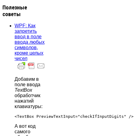
Полезные
советы
WPF: Как
запретить
ввод в поле
ввода любых
символов,
кроме целых
чисел
Добавим в
поле ввода
TextBox
обработчик
нажатий
клавиатуры:
А вот код
самого