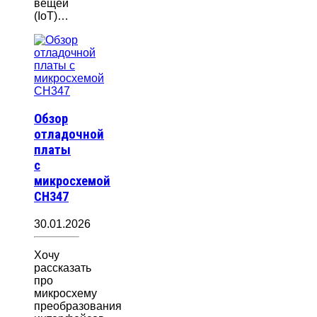
вещей
(IoT)…
Обзор
отладочной
платы
с
микросхемой
CH347
30.01.2026
Хочу
рассказать
про
микросхему
преобразования