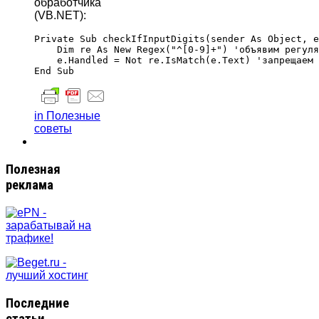
обработчика
(VB.NET):
Private Sub checkIfInputDigits(sender As Object, e
    Dim re As New Regex("^[0-9]+") 'объявим регуля
    e.Handled = Not re.IsMatch(e.Text) 'запрещаем 
in Полезные
советы
Полезная
реклама
Последние
статьи