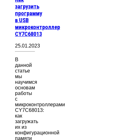
загрузить
программу
в USB
микроконтроллер
CY7C68013
25.01.2023
В
данной
статье
мы
научимся
основам
работы
с
микроконтроллерами
CY7C68013:
как
загружать
их из
конфигурационной
памяти