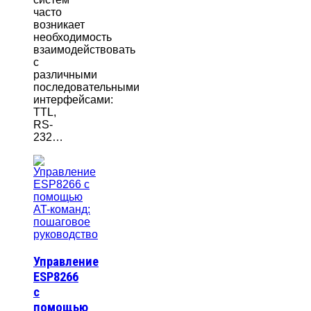
часто
возникает
необходимость
взаимодействовать
с
различными
последовательными
интерфейсами:
TTL,
RS-
232…
Управление
ESP8266
с
помощью