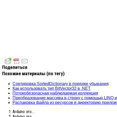
Поделиться
Похожие материалы (по тегу)
Сортировка SortedDictionary в порядке убывания
Как использовать тип BitVector32 в .NET
Потокобезопасная наблюдаемая коллекция
Преобразование массива в строку с помощью LINQ 
Распаковка файла из ресурсов в директорию прило
Arduino это...
Arduino это...