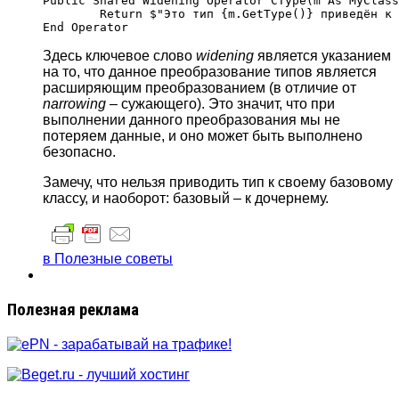
Public Shared Widening Operator CType(m As MyClass
	Return $"Это тип {m.GetType()} приведён к типу System.String."

Здесь ключевое слово
widening
является указанием
на то, что данное преобразование типов является
расширяющим преобразованием (в отличие от
narrowing
– сужающего). Это значит, что при
выполнении данного преобразования мы не
потеряем данные, и оно может быть выполнено
безопасно.
Замечу, что нельзя приводить тип к своему базовому
классу, и наоборот: базовый – к дочернему.
в Полезные советы
Полезная реклама