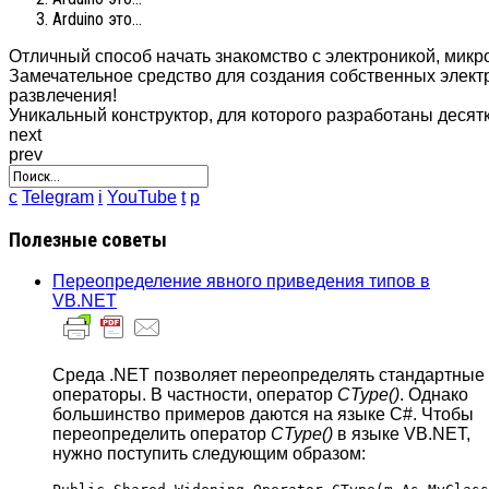
Arduino это...
Отличный способ начать знакомство с электроникой, мик
Замечательное средство для создания собственных электр
развлечения!
Уникальный конструктор, для которого разработаны десят
next
prev
c
Telegram
i
YouTube
t
p
Полезные советы
Переопределение явного приведения типов в
VB.NET
Среда .NET позволяет переопределять стандартные
операторы. В частности, оператор
CType()
. Однако
большинство примеров даются на языке C#. Чтобы
переопределить оператор
CType()
в языке VB.NET,
нужно поступить следующим образом: