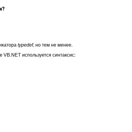
и?
фикатора
typedef
, но тем не менее.
е VB.NET используется синтаксис: