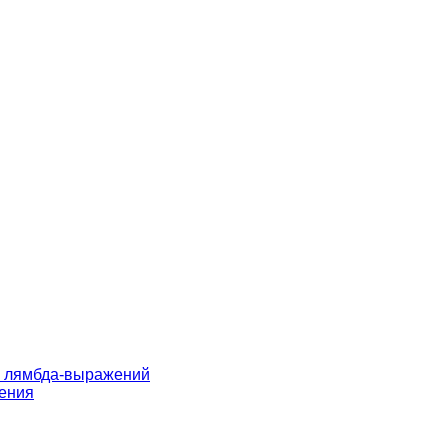
и лямбда-выражений
жения