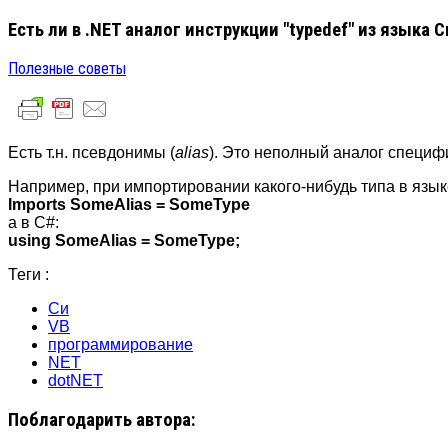
Есть ли в .NET аналог инструкции "typedef" из языка С
Полезные советы
Есть т.н. псевдонимы (
alias
). Это неполный аналог специ
Например, при импортировании какого-нибудь типа в язык
Imports SomeAlias = SomeType
а в C#:
using SomeAlias = SomeType;
Теги :
Си
VB
программирование
NET
dotNET
Поблагодарить автора: