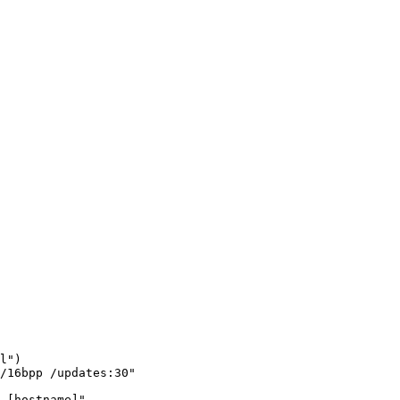
l")

/16bpp /updates:30"

 [hostname]"
