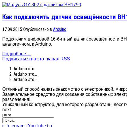
Как подключить датчик освещённости BH1
17.09.2015
Опубликовано в
Arduino
Подключим цифровой 16-битный датчик освещённости BH1
аналогичном, к Arduino.
Подробнее ...
Подписаться на этот канал RSS
Arduino это...
Arduino это...
Arduino это...
Отличный способ начать знакомство с электроникой, мик
Замечательное средство для создания собственных электр
развлечения!
Уникальный конструктор, для которого разработаны десят
next
prev
c
Telegram
i
YouTube
t
p