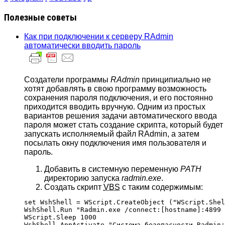
Полезные советы
Как при подключении к серверу RAdmin
автоматически вводить пароль
Создатели программы
RAdmin
принципиально не
хотят добавлять в свою программу возможность
сохранения пароля подключения, и его постоянно
приходится вводить вручную. Одним из простых
вариантов решения задачи автоматического ввода
пароля может стать создание скрипта, который будет
запускать исполняемый файл RAdmin, а затем
посылать окну подключения имя пользователя и
пароль.
Добавить в системную переменную
PATH
директорию запуска
radmin.exe
.
Создать скрипт
VBS
с таким содержимым:
set WshShell = WScript.CreateObject ("WScript.Shel
WshShell.Run "Radmin.exe /connect:[hostname]:4899 
WScript.Sleep 1000

WshShell.AppActivate "Система безопасности Radmin: