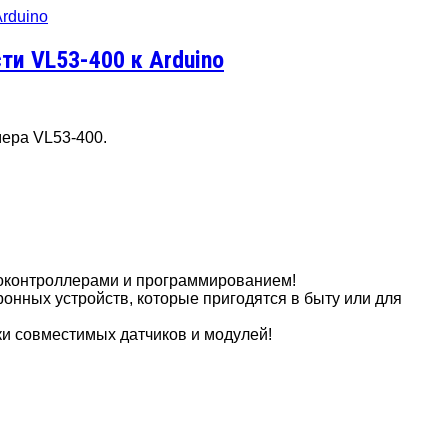
и VL53-400 к Arduino
ера VL53-400.
роконтроллерами и программированием!
онных устройств, которые пригодятся в быту или для
ки совместимых датчиков и модулей!