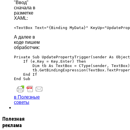
"Ввод"
сначала в
разметке
XAML:
А далее в
коде пишем
обработчик:
Private Sub UpdatePropertyTrigger(sender As Object
    If (e.Key = Key.Enter) Then

        Dim tb As TextBox = CType(sender, TextBox)

        tb.GetBindingExpression(TextBox.TextProper
    End If

в Полезные
советы
Полезная
реклама