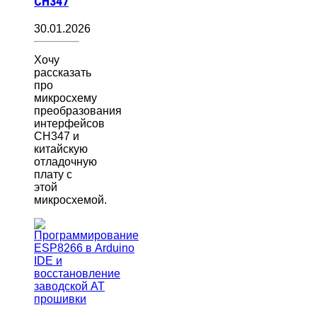
CH347
30.01.2026
Хочу
рассказать
про
микросхему
преобразования
интерфейсов
CH347 и
китайскую
отладочную
плату с
этой
микросхемой.