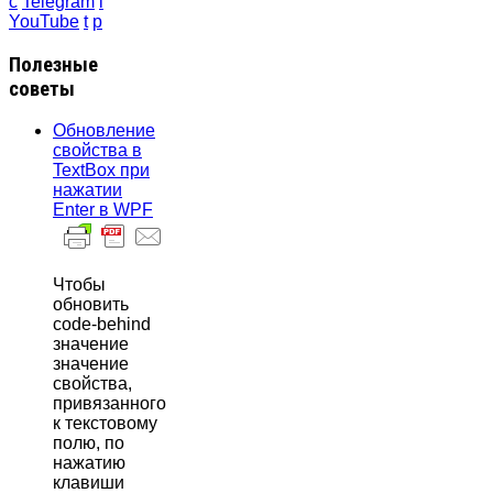
c
Telegram
i
YouTube
t
p
Полезные
советы
Обновление
свойства в
TextBox при
нажатии
Enter в WPF
Чтобы
обновить
code-behind
значение
значение
свойства,
привязанного
к текстовому
полю, по
нажатию
клавиши