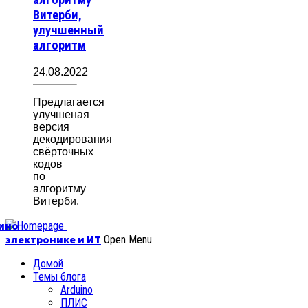
алгоритму
Витерби,
улучшенный
алгоритм
24.08.2022
Предлагается
улучшеная
версия
декодирования
свёрточных
кодов
по
алгоритму
Витерби.
уино
электронике и ИТ
Open Menu
Домой
Темы блога
Arduino
ПЛИС