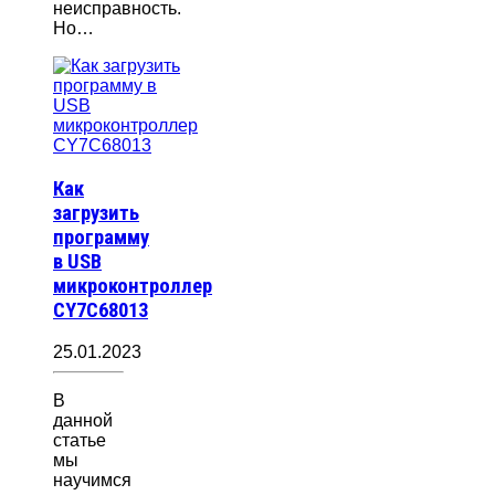
неисправность.
Но…
Как
загрузить
программу
в USB
микроконтроллер
CY7C68013
25.01.2023
В
данной
статье
мы
научимся