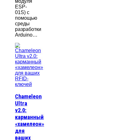
модуля
ESP-
01S) с
помощью
среды
разработки
Arduino…
Chameleon
Ultra
v2.0:
карманный
«хамелеон»
для
ваших