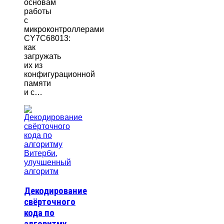
основам
работы
с
микроконтроллерами
CY7C68013:
как
загружать
их из
конфигурационной
памяти
и с…
Декодирование
свёрточного
кода по