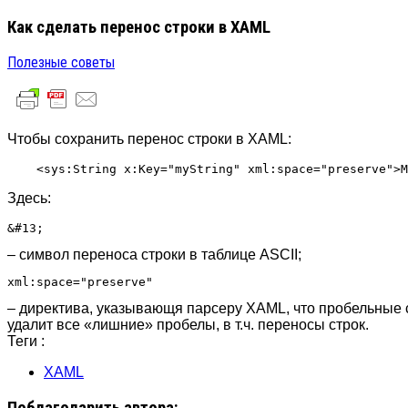
Как сделать перенос строки в XAML
Полезные советы
Чтобы сохранить перенос строки в XAML:
Здесь:
&#13;
– символ переноса строки в таблице ASCII;
xml:space="preserve"
– директива, указывающя парсеру XAML, что пробельные с
удалит все «лишние» пробелы, в т.ч. переносы строк.
Теги :
XAML