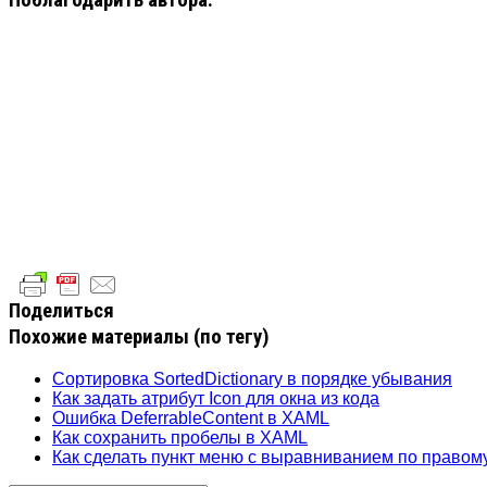
Поблагодарить автора:
Поделиться
Похожие материалы (по тегу)
Сортировка SortedDictionary в порядке убывания
Как задать атрибут Icon для окна из кода
Ошибка DeferrableContent в XAML
Как сохранить пробелы в XAML
Как сделать пункт меню с выравниванием по правом