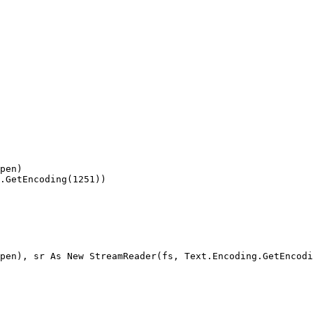
pen)

.GetEncoding(1251))

pen), sr As New StreamReader(fs, Text.Encoding.GetEncodi