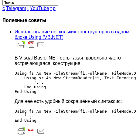
c
Telegram
i
YouTube
t
p
Полезные советы
Использование нескольких конструкторов в одном
блоке Using (VB.NET)
В Visual Basic .NET есть такая, довольно часто
встречающаяся, конструкция:
Using fs As New FileStream(fi.FullName, FileMode.O
    Using sr As New StreamReader(fs, Text.Encoding
	'...

    End Using

Для неё есть удобный сокращённый синтаксис:
Using fs As New FileStream(fi.FullName, FileMode.O
    '...
