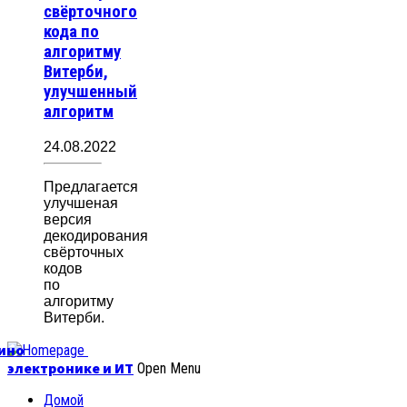
свёрточного
кода по
алгоритму
Витерби,
улучшенный
алгоритм
24.08.2022
Предлагается
улучшеная
версия
декодирования
свёрточных
кодов
по
алгоритму
Витерби.
уино
электронике и ИТ
Open Menu
Домой