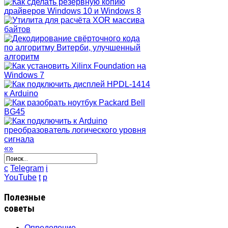
«
»
c
Telegram
i
YouTube
t
p
Полезные
советы
Определение