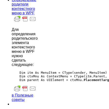
родителя
контекстного
меню в WPF
Для
определения
родительского
элемента
контекстного
меню в WPF
нужно
сделать
следующее:
    Dim itm As MenuItem = CType(sender, MenuItem)

    Dim ctxMnu As ContextMenu = CType(itm.Parent, 
    Dim parent As UIElement = ctxMnu.
PlacementTarg
в Полезные
советы