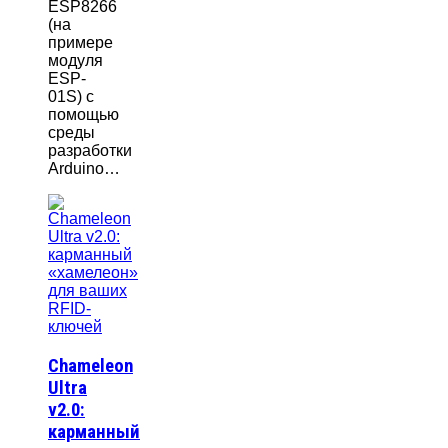
ESP8266
(на
примере
модуля
ESP-
01S) с
помощью
среды
разработки
Arduino…
Chameleon
Ultra
v2.0:
карманный