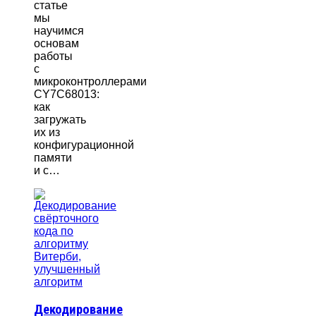
статье
мы
научимся
основам
работы
с
микроконтроллерами
CY7C68013:
как
загружать
их из
конфигурационной
памяти
и с…
Декодирование