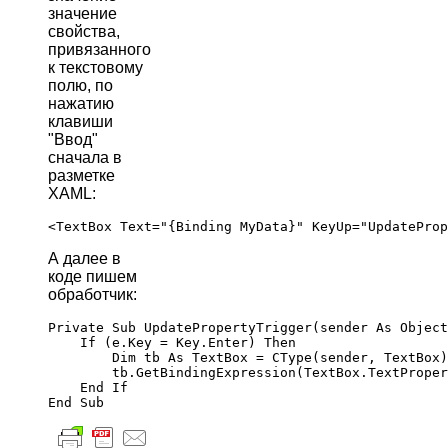
значение
свойства,
привязанного
к текстовому
полю, по
нажатию
клавиши
"Ввод"
сначала в
разметке
XAML:
А далее в
коде пишем
обработчик:
Private Sub UpdatePropertyTrigger(sender As Object
    If (e.Key = Key.Enter) Then

        Dim tb As TextBox = CType(sender, TextBox)

        tb.GetBindingExpression(TextBox.TextProper
    End If
