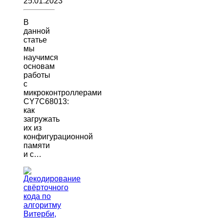
25.01.2023
В
данной
статье
мы
научимся
основам
работы
с
микроконтроллерами
CY7C68013:
как
загружать
их из
конфигурационной
памяти
и с…