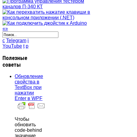
«
»
c
Telegram
i
YouTube
t
p
Полезные
советы
Обновление
свойства в
TextBox при
нажатии
Enter в WPF
Чтобы
обновить
code-behind
значение