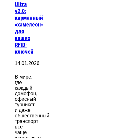
Ultra
v2.0:
карманный
«хамелеон»
для
ваших
RFID-
ключей
14.01.2026
В мире,
где
каждый
домофон,
офисный
турникет
и даже
общественный
транспорт
всё
чаще
используют