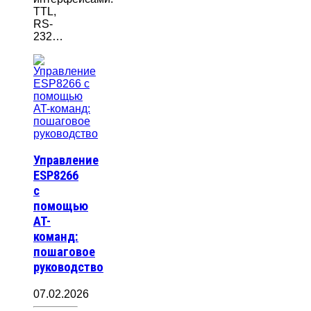
TTL,
RS-
232…
Управление
ESP8266
с
помощью
AT-
команд:
пошаговое
руководство
07.02.2026