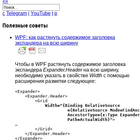
«
»
c
Telegram
i
YouTube
t
p
Полезные советы
WPF: как растянуть содержимое заголовка
экспандера на всю ширину
Чтобы в WPF растянуть содержимое заголовка
экспандера
Expander.Header
на всю ширину,
необходимо указать в свойстве
Width
с помощью
расширения разметки следующее:
<Expander>

    <Expander.Header>

        <Grid 

Width="{Binding RelativeSource

                     ={RelativeSource Mode=FindAnc
                     AncestorType={x:Type Expander
                     Path=ActualWidth}"
>

…

        </Grid>

    </Expander.Header>
