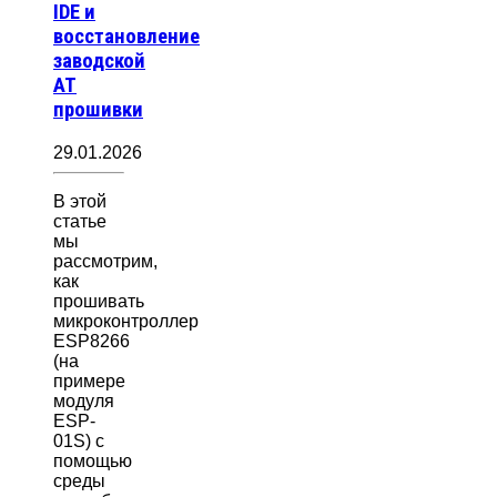
IDE и
восстановление
заводской
AT
прошивки
29.01.2026
В этой
статье
мы
рассмотрим,
как
прошивать
микроконтроллер
ESP8266
(на
примере
модуля
ESP-
01S) с
помощью
среды