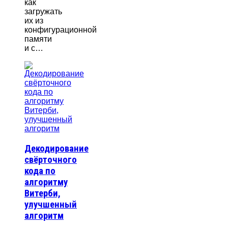
как
загружать
их из
конфигурационной
памяти
и с…
Декодирование
свёрточного
кода по
алгоритму
Витерби,
улучшенный
алгоритм