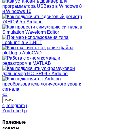
«
»
c
Telegram
i
YouTube
t
p
Полезные
советы