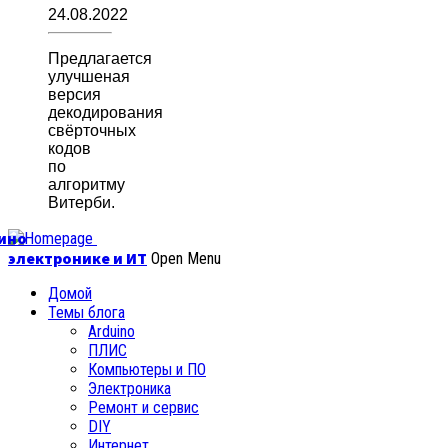
24.08.2022
Предлагается
улучшеная
версия
декодирования
свёрточных
кодов
по
алгоритму
Витерби.
уино
электронике и ИТ
Open Menu
Домой
Темы блога
Arduino
ПЛИС
Компьютеры и ПО
Электроника
Ремонт и сервис
DIY
Интернет