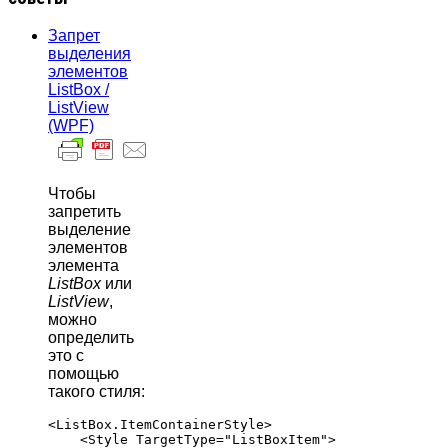
Запрет
выделения
элементов
ListBox /
ListView
(WPF)
Чтобы
запретить
выделение
элементов
элемента
ListBox
или
ListView
,
можно
определить
это с
помощью
такого стиля:
<ListBox.ItemContainerStyle>

    <Style TargetType="ListBoxItem">
