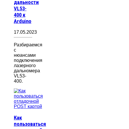
дальности
VL53-
400 к
Arduino
17.05.2023
Разбираемся
с
нюансами
подключения
лазерного
дальномера
VL53-
400.
Как
пользоваться