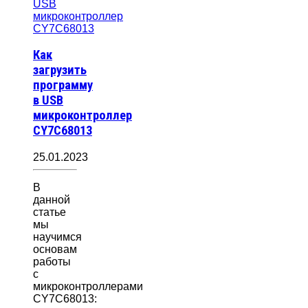
Как
загрузить
программу
в USB
микроконтроллер
CY7C68013
25.01.2023
В
данной
статье
мы
научимся
основам
работы
с
микроконтроллерами
CY7C68013: