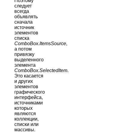
Поэтому
следует
всегда
объявлять
сначала
источник
элементов
списка
ComboBox.ItemsSource
,
а потом
привязку
выделенного
элемента
ComboBox.SelectedItem
.
Это касается
и других
элементов
графического
интерфейса,
источниками
которых
являются
коллекции,
списки или
массивы.