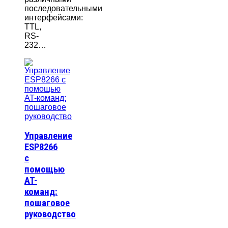
последовательными
интерфейсами:
TTL,
RS-
232…
Управление
ESP8266
с
помощью
AT-
команд:
пошаговое
руководство