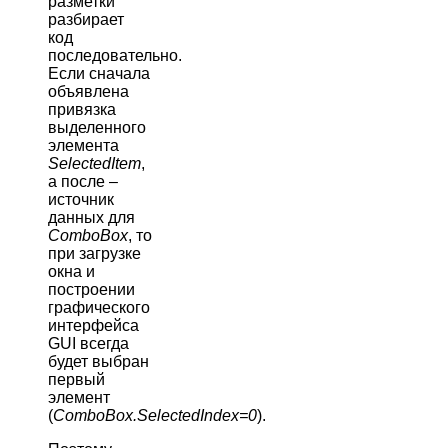
разметки
разбирает
код
последовательно.
Если сначала
объявлена
привязка
выделенного
элемента
SelectedItem
,
а после –
источник
данных для
ComboBox
, то
при загрузке
окна и
построении
графического
интерфейса
GUI всегда
будет выбран
первый
элемент
(
ComboBox.SelectedIndex=0
).