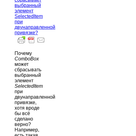
выбранный
элемент
SelectedItem
при
двунаправленной
привязке?
Почему
ComboBox
может
сбрасывать
выбранный
элемент
SelectedItem
при
двунаправленной
привязке,
хотя вроде
бы всё
сделано
верно?
Например,
есть такая