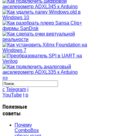
«
»
c
Telegram
i
YouTube
t
p
Полезные
советы
Почему
ComboBox
сбрасывает