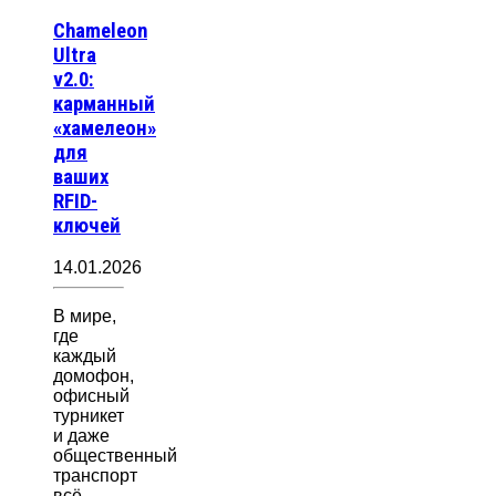
Chameleon
Ultra
v2.0:
карманный
«хамелеон»
для
ваших
RFID-
ключей
14.01.2026
В мире,
где
каждый
домофон,
офисный
турникет
и даже
общественный
транспорт
всё