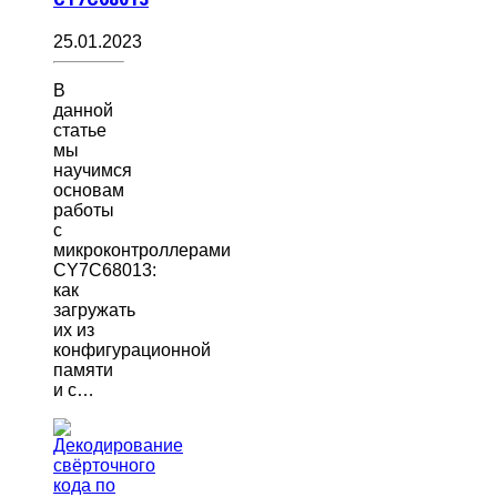
25.01.2023
В
данной
статье
мы
научимся
основам
работы
с
микроконтроллерами
CY7C68013:
как
загружать
их из
конфигурационной
памяти
и с…