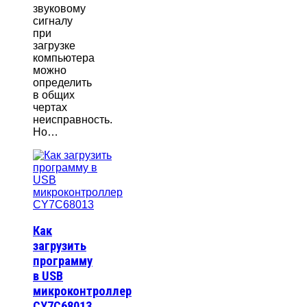
звуковому
сигналу
при
загрузке
компьютера
можно
определить
в общих
чертах
неисправность.
Но…
Как
загрузить
программу
в USB
микроконтроллер
CY7C68013