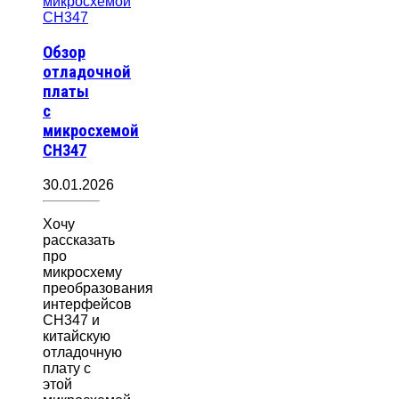
Обзор
отладочной
платы
с
микросхемой
CH347
30.01.2026
Хочу
рассказать
про
микросхему
преобразования
интерфейсов
CH347 и
китайскую
отладочную
плату с
этой