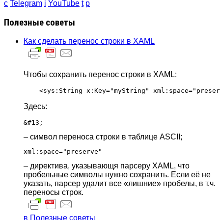
c
Telegram
i
YouTube
t
p
Полезные советы
Как сделать перенос строки в XAML
Чтобы сохранить перенос строки в XAML:
Здесь:
&#13;
– символ переноса строки в таблице ASCII;
xml:space="preserve"
– директива, указывающя парсеру XAML, что
пробельные символы нужно сохранить. Если её не
указать, парсер удалит все «лишние» пробелы, в т.ч.
переносы строк.
в Полезные советы